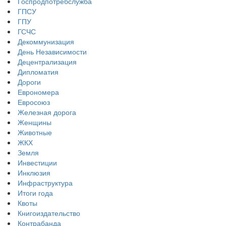
Госпродпотребслужба
ГПСУ
ГПУ
ГСЧС
Декоммунизация
День Независимости
Децентрализация
Дипломатия
Дороги
Еврономера
Евросоюз
Железная дорога
Женщины
Животные
ЖКХ
Земля
Инвестиции
Инклюзия
Инфраструктура
Итоги года
Квоты
Книгоиздательство
Контрабанда