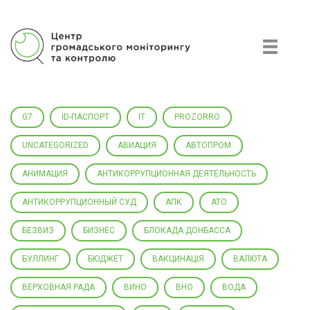
Центр гражданского мониторинга и контроля
G7
ID-ПАСПОРТ
IT
PROZORRO
UNCATEGORIZED
АВИАЦИЯ
АВТОПРОМ
АНИМАЦИЯ
АНТИКОРРУПЦИОННАЯ ДЕЯТЕЛЬНОСТЬ
АНТИКОРРУПЦИОННЫЙ СУД
АПК
АТО
БЕЗВИЗ
БИЗНЕС
БЛОКАДА ДОНБАССА
БУЛЛИНГ
БЮДЖЕТ
ВАКЦИНАЦІЯ
ВАЛЮТА
ВЕРХОВНАЯ РАДА
ВИНО
ВНО
ВОДА