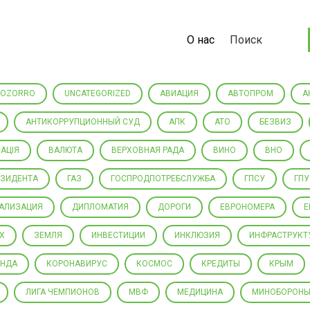
О нас
Поиск
ROZORRO
UNCATEGORIZED
АВИАЦИЯ
АВТОПРОМ
А
АНТИКОРРУПЦИОННЫЙ СУД
АПК
АТО
БЕЗВИЗ
АЦІЯ
ВАЛЮТА
ВЕРХОВНАЯ РАДА
ВИНО
ВНО
ЕЗИДЕНТА
ГАЗ
ГОСПРОДПОТРЕБСЛУЖБА
ГПСУ
ГПУ
РАЛИЗАЦИЯ
ДИПЛОМАТИЯ
ДОРОГИ
ЕВРОНОМЕРА
Е
Х
ЗЕМЛЯ
ИНВЕСТИЦИИ
ИНКЛЮЗИЯ
ИНФРАСТРУКТ
АНДА
КОРОНАВИРУС
КОСМОС
КРЕДИТЫ
КРЫМ
ЛИГА ЧЕМПИОНОВ
МВФ
МЕДИЦИНА
МИНОБОРОН