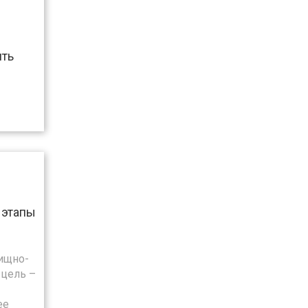
ить
 этапы
ищно-
 цель –
ее