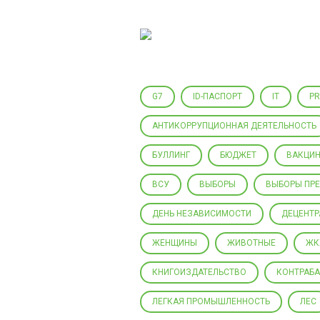
Центр гражданского мониторинга
и контроля
G7
ID-ПАСПОРТ
IT
P
АНТИКОРРУПЦИОННАЯ ДЕЯТЕЛЬНОСТЬ
БУЛЛИНГ
БЮДЖЕТ
ВАКЦИН
ВСУ
ВЫБОРЫ
ВЫБОРЫ ПР
ДЕНЬ НЕЗАВИСИМОСТИ
ДЕЦЕНТ
ЖЕНЩИНЫ
ЖИВОТНЫЕ
ЖК
КНИГОИЗДАТЕЛЬСТВО
КОНТРАБ
ЛЕГКАЯ ПРОМЫШЛЕННОСТЬ
ЛЕС