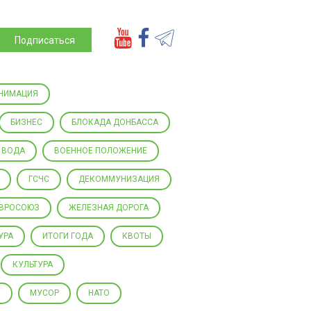
Подписаться
НИМАЦИЯ
БИЗНЕС
БЛОКАДА ДОНБАССА
ВОДА
ВОЕННОЕ ПОЛОЖЕНИЕ
ГСЧС
ДЕКОММУНИЗАЦИЯ
ВРОСОЮЗ
ЖЕЛЕЗНАЯ ДОРОГА
УРА
ИТОГИ ГОДА
КВОТЫ
КУЛЬТУРА
Ы
МУСОР
НАТО