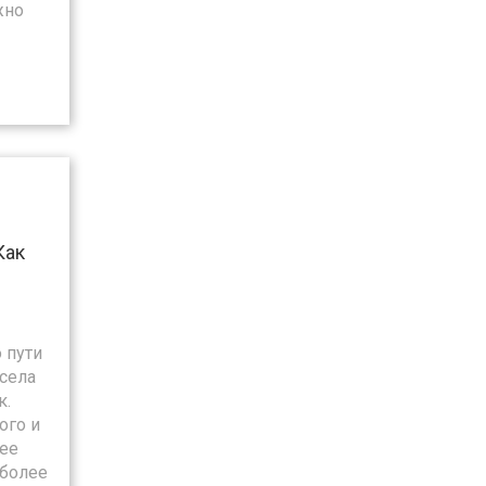
жно
Как
 пути
 села
к.
ого и
лее
 более