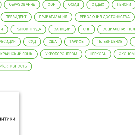
ОБРАЗОВАНИЕ
ООН
ОСМД
ОТДЫХ
ПЕНСИИ
ПРЕЗИДЕНТ
ПРИВАТИЗАЦИЯ
РЕВОЛЮЦИЯ ДОСТОИНСТВА
ИЯ
РЫНОК ТРУДА
САНКЦИИ
СНГ
СОЦИАЛЬНАЯ ПО
УБСИДИИ
СУД
США
ТАРИФЫ
ТЕЛЕВИДЕНИЕ
УКРАИНСКИЙ ЯЗЫК
УКРОБОРОНПРОМ
ЦЕРКОВЬ
ЭКОНОМ
ФФЕКТИВНОСТЬ
литики