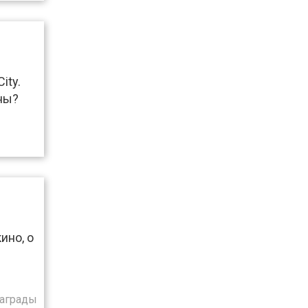
ity.
ны?
ино, о
награды