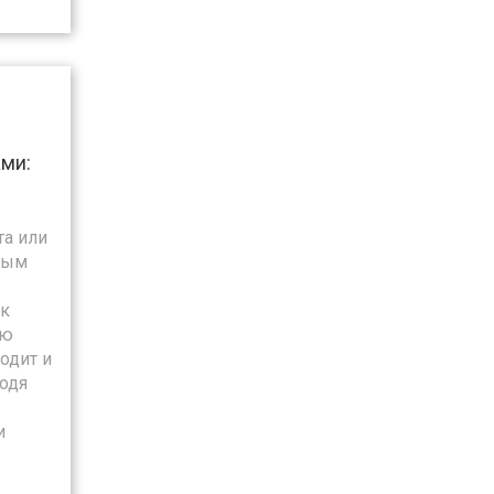
ми:
та или
ным
нк
ую
одит и
одя
и