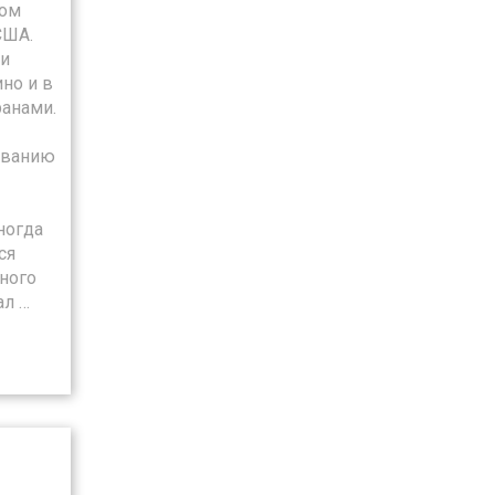
ном
США.
ри
но и в
ранами.
ованию
ногда
ся
ного
ал …