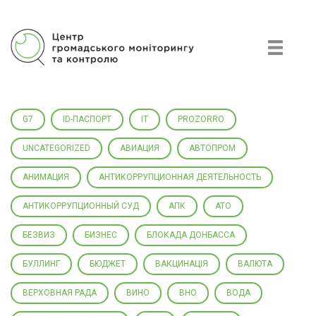
Центр гражданского мониторинга и контроля
G7
ID-ПАСПОРТ
IT
PROZORRO
UNCATEGORIZED
АВИАЦИЯ
АВТОПРОМ
АНИМАЦИЯ
АНТИКОРРУПЦИОННАЯ ДЕЯТЕЛЬНОСТЬ
АНТИКОРРУПЦИОННЫЙ СУД
АПК
АТО
БЕЗВИЗ
БИЗНЕС
БЛОКАДА ДОНБАССА
БУЛЛИНГ
БЮДЖЕТ
ВАКЦИНАЦІЯ
ВАЛЮТА
ВЕРХОВНАЯ РАДА
ВИНО
ВНО
ВОДА