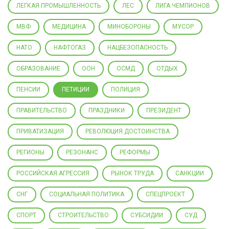
ЛЕГКАЯ ПРОМЫШЛЕННОСТЬ
ЛЕС
ЛИГА ЧЕМПИОНОВ
МВФ
МЕДИЦИНА
МИНОБОРОНЫ
МУСОР
НАТО
НАФТОГАЗ
НАЦБЕЗОПАСНОСТЬ
ОБРАЗОВАНИЕ
ООН
ОСМД
ОТДЫХ
ПЕНСИИ
ПЕТИЦИИ
ПОЛИЦИЯ
ПРАВИТЕЛЬСТВО
ПРАЗДНИКИ
ПРЕЗИДЕНТ
ПРИВАТИЗАЦИЯ
РЕВОЛЮЦИЯ ДОСТОИНСТВА
РЕГИОНЫ
РЕЗОНАНС
РЕФОРМЫ
РОССИЙСКАЯ АГРЕССИЯ
РЫНОК ТРУДА
САНКЦИИ
СНГ
СОЦИАЛЬНАЯ ПОЛИТИКА
СПЕЦПРОЕКТ
СПОРТ
СТРОИТЕЛЬСТВО
СУБСИДИИ
СУД