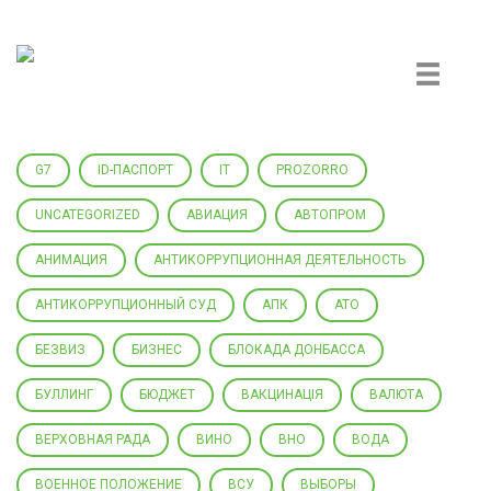
Центр гражданского мониторинга и контроля
G7
ID-ПАСПОРТ
IT
PROZORRO
UNCATEGORIZED
АВИАЦИЯ
АВТОПРОМ
АНИМАЦИЯ
АНТИКОРРУПЦИОННАЯ ДЕЯТЕЛЬНОСТЬ
АНТИКОРРУПЦИОННЫЙ СУД
АПК
АТО
БЕЗВИЗ
БИЗНЕС
БЛОКАДА ДОНБАССА
БУЛЛИНГ
БЮДЖЕТ
ВАКЦИНАЦІЯ
ВАЛЮТА
ВЕРХОВНАЯ РАДА
ВИНО
ВНО
ВОДА
ВОЕННОЕ ПОЛОЖЕНИЕ
ВСУ
ВЫБОРЫ