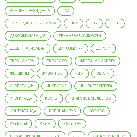
ВЫБОРЫ ПРЕЗИДЕНТА
ГАЗ
ГОСПРОДПОТРЕБСЛУЖБА
ГПСУ
ГПУ
ГСЧС
ДЕКОММУНИЗАЦИЯ
ДЕНЬ НЕЗАВИСИМОСТИ
ДЕЦЕНТРАЛИЗАЦИЯ
ДИПЛОМАТИЯ
ДОРОГИ
ЕВРОНОМЕРА
ЕВРОСОЮЗ
ЖЕЛЕЗНАЯ ДОРОГА
ЖЕНЩИНЫ
ЖИВОТНЫЕ
ЖКХ
ЗЕМЛЯ
ИНВЕСТИЦИИ
ИНКЛЮЗИЯ
ИНФРАСТРУКТУРА
ИТОГИ ГОДА
КВОТЫ
КНИГОИЗДАТЕЛЬСТВО
КОНТРАБАНДА
КОРОНАВИРУС
КОСМОС
КРЕДИТЫ
КРЫМ
КУЛЬТУРА
ЛЕГКАЯ ПРОМЫШЛЕННОСТЬ
ЛЕС
ЛИГА ЧЕМПИОНОВ