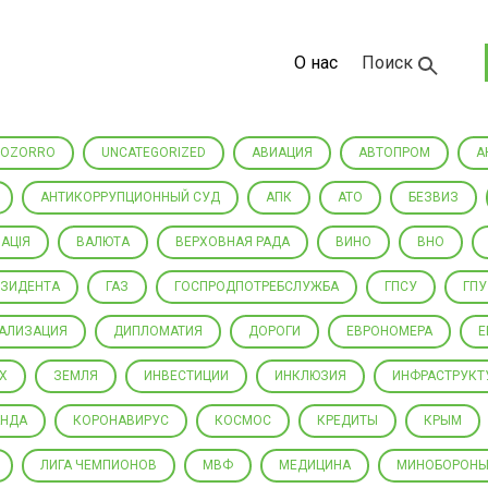
О нас
Поиск
ROZORRO
UNCATEGORIZED
АВИАЦИЯ
АВТОПРОМ
А
АНТИКОРРУПЦИОННЫЙ СУД
АПК
АТО
БЕЗВИЗ
АЦІЯ
ВАЛЮТА
ВЕРХОВНАЯ РАДА
ВИНО
ВНО
ЕЗИДЕНТА
ГАЗ
ГОСПРОДПОТРЕБСЛУЖБА
ГПСУ
ГПУ
РАЛИЗАЦИЯ
ДИПЛОМАТИЯ
ДОРОГИ
ЕВРОНОМЕРА
Е
Х
ЗЕМЛЯ
ИНВЕСТИЦИИ
ИНКЛЮЗИЯ
ИНФРАСТРУКТ
АНДА
КОРОНАВИРУС
КОСМОС
КРЕДИТЫ
КРЫМ
ЛИГА ЧЕМПИОНОВ
МВФ
МЕДИЦИНА
МИНОБОРОН