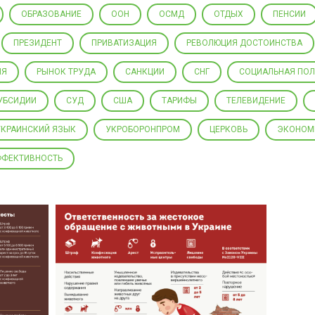
ОБРАЗОВАНИЕ
ООН
ОСМД
ОТДЫХ
ПЕНСИИ
ПРЕЗИДЕНТ
ПРИВАТИЗАЦИЯ
РЕВОЛЮЦИЯ ДОСТОИНСТВА
ИЯ
РЫНОК ТРУДА
САНКЦИИ
СНГ
СОЦИАЛЬНАЯ ПО
УБСИДИИ
СУД
США
ТАРИФЫ
ТЕЛЕВИДЕНИЕ
УКРАИНСКИЙ ЯЗЫК
УКРОБОРОНПРОМ
ЦЕРКОВЬ
ЭКОНОМ
ФФЕКТИВНОСТЬ