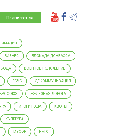
Подписаться
НИМАЦИЯ
БИЗНЕС
БЛОКАДА ДОНБАССА
ВОДА
ВОЕННОЕ ПОЛОЖЕНИЕ
ГСЧС
ДЕКОММУНИЗАЦИЯ
ВРОСОЮЗ
ЖЕЛЕЗНАЯ ДОРОГА
УРА
ИТОГИ ГОДА
КВОТЫ
КУЛЬТУРА
Ы
МУСОР
НАТО