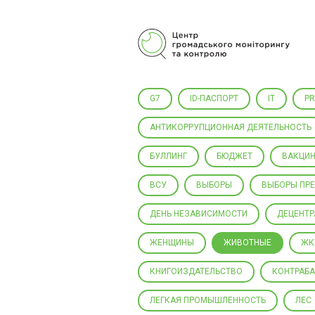
Центр гражданского мониторинга
и контроля
G7
ID-ПАСПОРТ
IT
P
АНТИКОРРУПЦИОННАЯ ДЕЯТЕЛЬНОСТЬ
БУЛЛИНГ
БЮДЖЕТ
ВАКЦИН
ВСУ
ВЫБОРЫ
ВЫБОРЫ ПР
ДЕНЬ НЕЗАВИСИМОСТИ
ДЕЦЕНТ
ЖЕНЩИНЫ
ЖИВОТНЫЕ
ЖК
КНИГОИЗДАТЕЛЬСТВО
КОНТРАБ
ЛЕГКАЯ ПРОМЫШЛЕННОСТЬ
ЛЕС