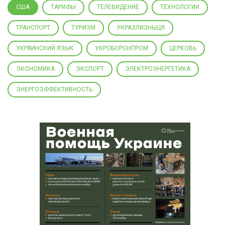
США
ТАРИФЫ
ТЕЛЕВИДЕНИЕ
ТЕХНОЛОГИИ
ТРАНСПОРТ
ТУРИЗМ
УКРАЗЛИЗНЫЦЯ
УКРАИНСКИЙ ЯЗЫК
УКРОБОРОНПРОМ
ЦЕРКОВЬ
ЭКОНОМИКА
ЭКСПОРТ
ЭЛЕКТРОЭНЕРГЕТИКА
ЭНЕРГОЭФФЕКТИВНОСТЬ