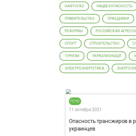
НАФТОГАЗ
НАЦБЕЗОПАСНОСТЬ
ПРАВИТЕЛЬСТВО
ПРАЗДНИКИ
РЕФОРМЫ
РОССИЙСКАЯ АГРЕСС
СПОРТ
СТРОИТЕЛЬСТВО
С
ТУРИЗМ
УКРАЗЛИЗНЫЦЯ
ЭЛЕКТРОЭНЕРГЕТИКА
ЭНЕРГОЭ
ГСЧС
11 октября 2021
Опасность трансжиров в 
украинцев