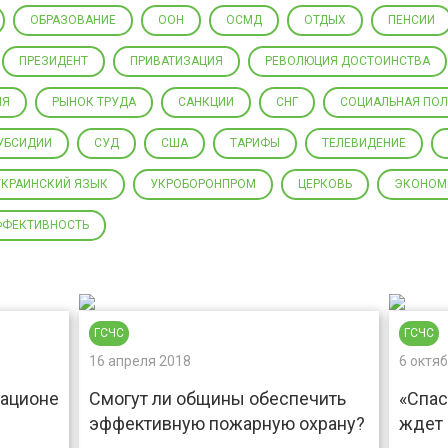
ОБРАЗОВАНИЕ
ООН
ОСМД
ОТДЫХ
ПЕНСИИ
ПРЕЗИДЕНТ
ПРИВАТИЗАЦИЯ
РЕВОЛЮЦИЯ ДОСТОИНСТВА
ИЯ
РЫНОК ТРУДА
САНКЦИИ
СНГ
СОЦИАЛЬНАЯ ПО
УБСИДИИ
СУД
США
ТАРИФЫ
ТЕЛЕВИДЕНИЕ
УКРАИНСКИЙ ЯЗЫК
УКРОБОРОНПРОМ
ЦЕРКОВЬ
ЭКОНОМ
ФФЕКТИВНОСТЬ
ГСЧС
ГСЧС
16 апреля 2018
6 октя
рационе
Смогут ли общины обеспечить
«Спас
эффективную пожарную охрану?
ждет