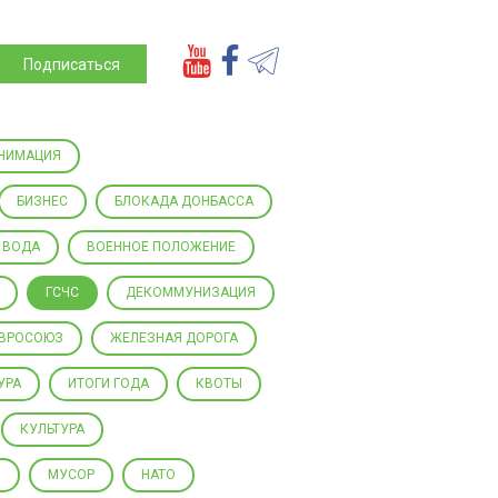
Подписаться
НИМАЦИЯ
БИЗНЕС
БЛОКАДА ДОНБАССА
ВОДА
ВОЕННОЕ ПОЛОЖЕНИЕ
ГСЧС
ДЕКОММУНИЗАЦИЯ
ВРОСОЮЗ
ЖЕЛЕЗНАЯ ДОРОГА
УРА
ИТОГИ ГОДА
КВОТЫ
КУЛЬТУРА
Ы
МУСОР
НАТО