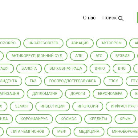
О нас
Поиск
ROZORRO
UNCATEGORIZED
АВИАЦИЯ
АВТОПРОМ
А
АНТИКОРРУПЦИОННЫЙ СУД
АПК
АТО
БЕЗВИЗ
АЦІЯ
ВАЛЮТА
ВЕРХОВНАЯ РАДА
ВИНО
ВНО
ЕЗИДЕНТА
ГАЗ
ГОСПРОДПОТРЕБСЛУЖБА
ГПСУ
ГПУ
РАЛИЗАЦИЯ
ДИПЛОМАТИЯ
ДОРОГИ
ЕВРОНОМЕРА
Е
Х
ЗЕМЛЯ
ИНВЕСТИЦИИ
ИНКЛЮЗИЯ
ИНФРАСТРУКТ
АНДА
КОРОНАВИРУС
КОСМОС
КРЕДИТЫ
КРЫМ
ЛИГА ЧЕМПИОНОВ
МВФ
МЕДИЦИНА
МИНОБОРОН