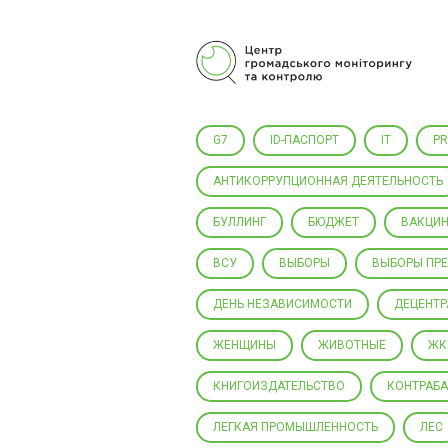
Центр гражданского мониторинга
и контроля
G7
ID-ПАСПОРТ
IT
P
АНТИКОРРУПЦИОННАЯ ДЕЯТЕЛЬНОСТЬ
БУЛЛИНГ
БЮДЖЕТ
ВАКЦИН
ВСУ
ВЫБОРЫ
ВЫБОРЫ ПР
ДЕНЬ НЕЗАВИСИМОСТИ
ДЕЦЕНТ
ЖЕНЩИНЫ
ЖИВОТНЫЕ
ЖК
КНИГОИЗДАТЕЛЬСТВО
КОНТРАБ
ЛЕГКАЯ ПРОМЫШЛЕННОСТЬ
ЛЕС