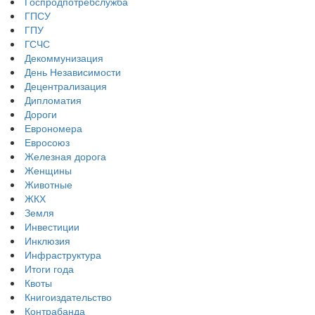
Госпродпотребслужба
ГПСУ
ГПУ
ГСЧС
Декоммунизация
День Независимости
Децентрализация
Дипломатия
Дороги
Еврономера
Евросоюз
Железная дорога
Женщины
Животные
ЖКХ
Земля
Инвестиции
Инклюзия
Инфраструктура
Итоги года
Квоты
Книгоиздательство
Контрабанда