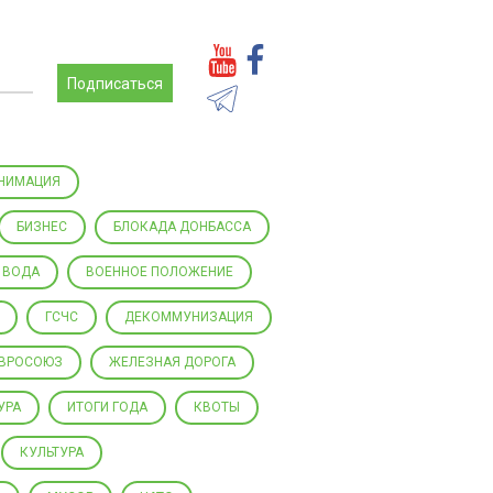
Подписаться
НИМАЦИЯ
БИЗНЕС
БЛОКАДА ДОНБАССА
ВОДА
ВОЕННОЕ ПОЛОЖЕНИЕ
ГСЧС
ДЕКОММУНИЗАЦИЯ
ВРОСОЮЗ
ЖЕЛЕЗНАЯ ДОРОГА
УРА
ИТОГИ ГОДА
КВОТЫ
КУЛЬТУРА