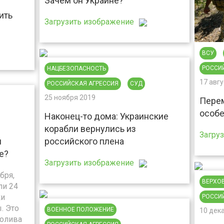
Зачем он Украине?
ить
Загрузить изображение
ВСУ
РОССИ
НАЦБЕЗОПАСНОСТЬ
17 авгу
РОССИЙСКАЯ АГРЕССИЯ
СУД
25 ноября 2019
Перем
особе
Наконец-то дома: Украинские
корабли вернулись из
Загру
и
российского плена
е?
Загрузить изображение
бря,
ВЕРХО
ли 24
ки
РОССИ
. Это
ВОЕННОЕ ПОЛОЖЕНИЕ
10 дек
ролива