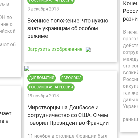
РОССИЙСКАЯ АГРЕССИЯ
Конец
ев в
3 декабря 2018
Росси
ОН по
разни
Военное положение: что нужно
ние о
знать украинцам об особом
ийской
В нач
режиме
прого
мают об
дейст
Загрузить изображение
сотру
между
это с
всяки
ДИПЛОМАТИЯ
ЕВРОСОЮЗ
Росси
оккупи
РОССИЙСКАЯ АГРЕССИЯ
так же
19 ноября 2018
дальн
Украин
Миротворцы на Донбассе и
ачает
сотрудничество со США. О чем
раньш
а в
говорил Президент во Франции
11 ноября в столице Франции был