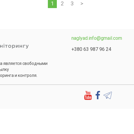
1
2
3
>
naglyad.info@gmail.com
+380 63 987 96 24
та является свободными
сылку
оринга и контроля.