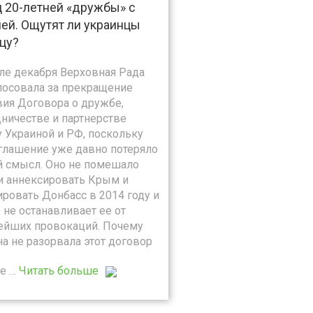
 20-летней «дружбы» с
ей. Ощутят ли украинцы
цу?
але декабря Верховная Рада
лосовала за прекращение
вия Договора о дружбе,
дничестве и партнерстве
 Украиной и РФ, поскольку
оглашение уже давно потеряло
й смысл. Оно не помешало
и аннексировать Крым и
ровать Донбасс в 2014 году и
 не останавливает ее от
ейших провокаций. Почему
а не разорвала этот договор
е …
Читать больше