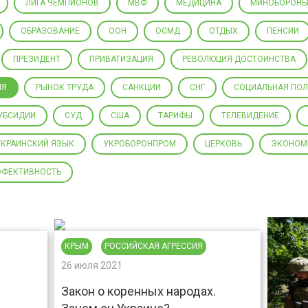
ЛИГА ЧЕМПИОНОВ
МВФ
МЕДИЦИНА
МИНОБОРОН
ОБРАЗОВАНИЕ
ООН
ОСМД
ОТДЫХ
ПЕНСИИ
ПРЕЗИДЕНТ
ПРИВАТИЗАЦИЯ
РЕВОЛЮЦИЯ ДОСТОИНСТВА
ИЯ
РЫНОК ТРУДА
САНКЦИИ
СНГ
СОЦИАЛЬНАЯ ПО
УБСИДИИ
СУД
США
ТАРИФЫ
ТЕЛЕВИДЕНИЕ
УКРАИНСКИЙ ЯЗЫК
УКРОБОРОНПРОМ
ЦЕРКОВЬ
ЭКОНОМ
ФФЕКТИВНОСТЬ
КРЫМ
РОССИЙСКАЯ АГРЕССИЯ
26 июля 2021
Закон о коренных народах.