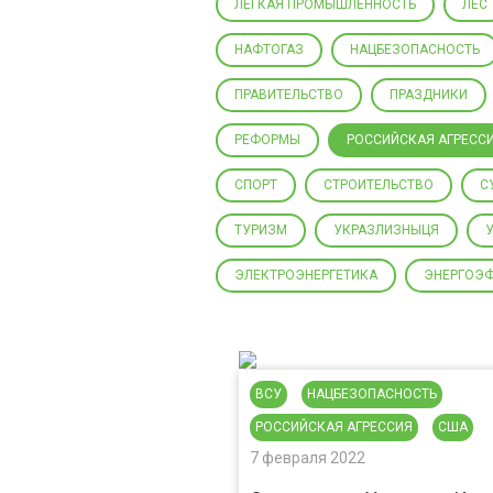
ЛЕГКАЯ ПРОМЫШЛЕННОСТЬ
ЛЕС
НАФТОГАЗ
НАЦБЕЗОПАСНОСТЬ
ПРАВИТЕЛЬСТВО
ПРАЗДНИКИ
РЕФОРМЫ
РОССИЙСКАЯ АГРЕСС
СПОРТ
СТРОИТЕЛЬСТВО
С
ТУРИЗМ
УКРАЗЛИЗНЫЦЯ
ЭЛЕКТРОЭНЕРГЕТИКА
ЭНЕРГОЭ
ВСУ
НАЦБЕЗОПАСНОСТЬ
РОССИЙСКАЯ АГРЕССИЯ
США
7 февраля 2022