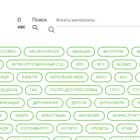
О
Поиск
нас
ROZORRO
UNCATEGORIZED
АВИАЦИЯ
АВТОПРОМ
А
АНТИКОРРУПЦИОННЫЙ СУД
АПК
АТО
БЕЗВИЗ
АЦІЯ
ВАЛЮТА
ВЕРХОВНАЯ РАДА
ВИНО
ВНО
ЕЗИДЕНТА
ГАЗ
ГОСПРОДПОТРЕБСЛУЖБА
ГПСУ
ГПУ
РАЛИЗАЦИЯ
ДИПЛОМАТИЯ
ДОРОГИ
ЕВРОНОМЕРА
Е
Х
ЗЕМЛЯ
ИНВЕСТИЦИИ
ИНКЛЮЗИЯ
ИНФРАСТРУКТ
АНДА
КОРОНАВИРУС
КОСМОС
КРЕДИТЫ
КРЫМ