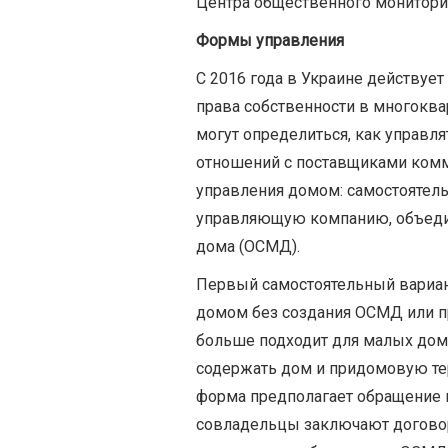
Центра общественного мониторин
Формы управления
С 2016 года в Украине действуе
права собственности в многоква
могут определиться, как управл
отношений с поставщиками комм
управления домом: самостоятел
управляющую компанию, объеди
дома (ОСМД).
Первый самостоятельный вариан
домом без создания ОСМД или п
больше подходит для малых домо
содержать дом и придомовую те
форма предполагает обращение 
совладельцы заключают договор