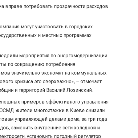
а вправе потребовать прозрачности расходов
мпания могут участвовать в городских
государственных и местных программах
недрили мероприятия по энергомодернизации
аты по сокращению потребления
домов значительно экономят на коммунальных
зового кризиса это сверхважно», – отмечает
общин и территорий Василий Лозинский.
успешных примеров эффективного управления
ю ОСМД жители многоэтажки в Киеве снизили
словам управляющей делами дома, за три года
дов, заменить внутренние сети холодной и
лектросети, установить погодный регулятор