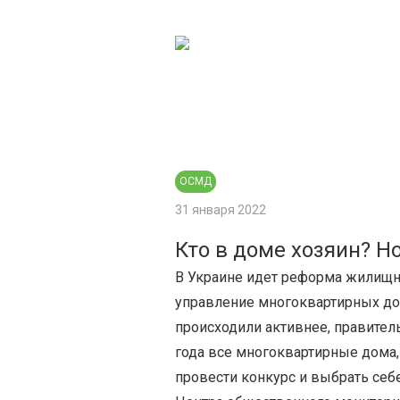
Центр гражданского мониторинга
и контроля
ОСМД
31 января 2022
Кто в доме хозяин? 
В Украине идет реформа жилищно
управление многоквартирных д
происходили активнее, правитель
года все многоквартирные дома,
провести конкурс и выбрать себ