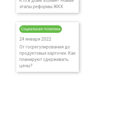
Кто в доме хозяин? Новые
этапы реформы ЖКХ
Социальная политика
24 января 2022
От госрегулирования до
продуктовых карточек. Как
планируют сдерживать
цены?