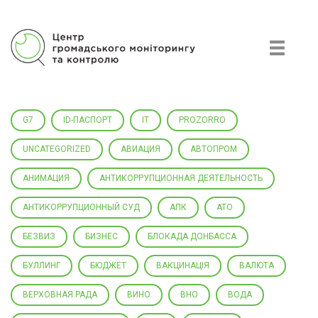
Центр гражданского мониторинга и контроля
G7
ID-ПАСПОРТ
IT
PROZORRO
UNCATEGORIZED
АВИАЦИЯ
АВТОПРОМ
АНИМАЦИЯ
АНТИКОРРУПЦИОННАЯ ДЕЯТЕЛЬНОСТЬ
АНТИКОРРУПЦИОННЫЙ СУД
АПК
АТО
БЕЗВИЗ
БИЗНЕС
БЛОКАДА ДОНБАССА
БУЛЛИНГ
БЮДЖЕТ
ВАКЦИНАЦІЯ
ВАЛЮТА
ВЕРХОВНАЯ РАДА
ВИНО
ВНО
ВОДА