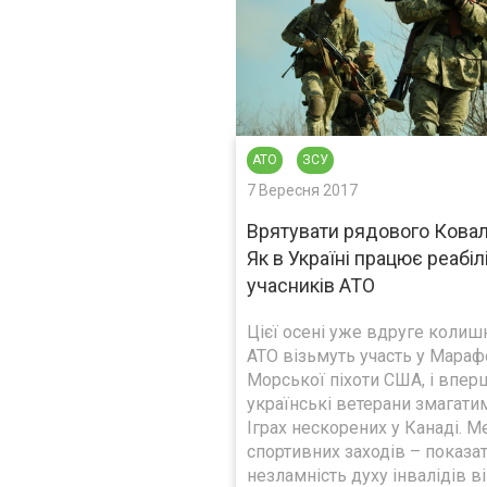
АТО
ЗСУ
7 Вересня 2017
Врятувати рядового Ковал
Як в Україні працює реабіл
учасників АТО
Цієї осені уже вдруге колишн
АТО візьмуть участь у Мараф
Морської піхоти США, і впер
українські ветерани змагати
Іграх нескорених у Канаді. М
спортивних заходів – показа
незламність духу інвалідів ві