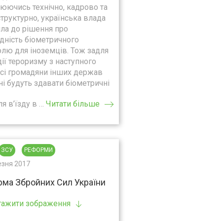
юючись технічно, кадрово та
труктурно, українська влада
ла до рішення про
дність біометричного
лю для іноземців. Тож задля
ії тероризму з наступного
всі громадяни інших держав
і будуть здавати біометричні
ля в’їзду в …
Читати більше
ЗСУ
РЕФОРМИ
езня 2017
ма Збройних Сил України
тажити зображення