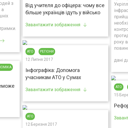
юдей з
Укріпл
Від учителя до офіцера: чому все
 а
інфрас
більше українців ідуть у військо
шніх
прийш
необхі
Завантажити зображення
дтримки.
контро
протид
року 
повинн
АТО
РЕГІОНИ
12 Липня 2017
дані д
НОМІКА
Інфографіка: Допомога
учасникам АТО у Сумах
реможе
АТО
Завантажити зображення
15 Бер
Рефор
АТО
Заван
12 Березня 2017