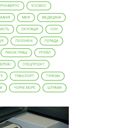
ОРОНАВІРУС
КОСМОС
МАНІЯ
МВФ
МЕДИЦИНА
МІСТЬ
ОКУПАЦІЯ
ООН
ІЯ
ПОЛОНЕНІ
ПОРАДИ
РИНОК ПРАЦІ
РІТЕЙЛ
ЕРЕЖІ
СПЕЦПРОЕКТ
ІЇ
ТРАНСПОРТ
ТУРИЗМ
НИ
ЧОРНЕ МОРЕ
ШТРАФИ