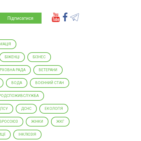
Підписатися
МАЦІЯ
БІЖЕНЦІ
БІЗНЕС
РХОВНА РАДА
ВЕТЕРАНИ
ВОДА
ВОЄННИЙ СТАН
РОДСПОЖИВСЛУЖБА
ДПСУ
ДСНС
ЕКОЛОГІЯ
ВРОСОЮЗ
ЖІНКИ
ЖКГ
ЦІЇ
ІНКЛЮЗІЯ