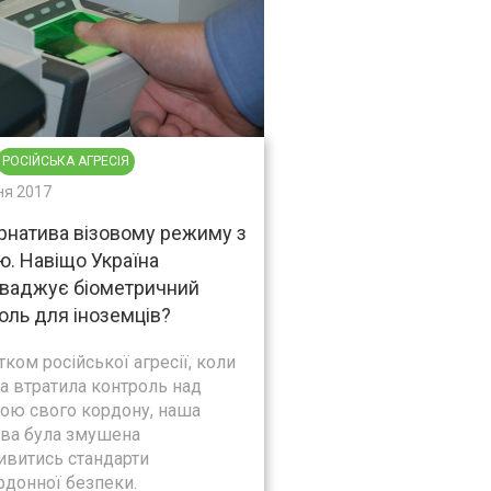
РОСІЙСЬКА АГРЕСІЯ
ня 2017
рнатива візовому режиму з
ю. Навіщо Україна
ваджує біометричний
оль для іноземців?
тком російської агресії, коли
а втратила контроль над
ною свого кордону, наша
ва була змушена
ивитись стандарти
рдонної безпеки.