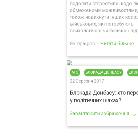
подолати стереотипи щодо л
обмеженими можливостями,
також надихнути інших коли
військових, які потребують
психологічної чи фізичної пі
Як працює …
Читати більше
АТО
БЛОКАДА ДОНБАСУ
ЕКО
22 Березня 2017
Блокада Донбасу: хто пе
у політичних шахах?
Завантажити зображення