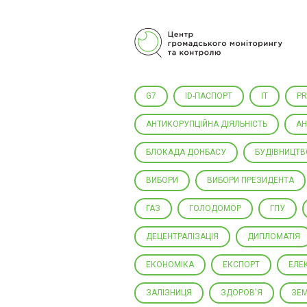
Центр громадського моніторингу
та контролю
G7
ID-ПАСПОРТ
IT
P
АНТИКОРУПЦІЙНА ДІЯЛЬНІСТЬ
АН
БЛОКАДА ДОНБАСУ
БУДІВНИЦТВ
ВИБОРИ
ВИБОРИ ПРЕЗИДЕНТА
ГАЗ
ГОЛОДОМОР
ГПУ
ДЕЦЕНТРАЛІЗАЦІЯ
ДИПЛОМАТІЯ
ЕКОНОМІКА
ЕКСПОРТ
ЕЛЕ
ЗАЛІЗНИЦЯ
ЗДОРОВ'Я
ЗЕ