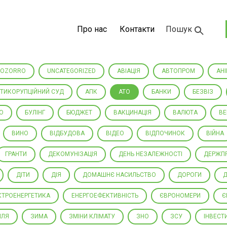
Про нас
Контакти
Пошук
ROZORRO
UNCATEGORIZED
АВІАЦІЯ
АВТОПРОМ
АНІ
ТИКОРУПЦІЙНИЙ СУД
АПК
АТО
БАНКИ
БЕЗВІЗ
О
БУЛІНГ
БЮДЖЕТ
ВАКЦИНАЦІЯ
ВАЛЮТА
ВЕ
ВИНО
ВІДБУДОВА
ВІДЕО
ВІДПОЧИНОК
ВІЙНА
ГРАНТИ
ДЕКОМУНІЗАЦІЯ
ДЕНЬ НЕЗАЛЕЖНОСТІ
ДЕРЖП
ДІТИ
ДІЯ
ДОМАШНЄ НАСИЛЬСТВО
ДОРОГИ
КТРОЕНЕРГЕТИКА
ЕНЕРГОЕФЕКТИВНІСТЬ
ЄВРОНОМЕРИ
Є
МЛЯ
ЗИМА
ЗМІНИ КЛІМАТУ
ЗНО
ЗСУ
ІНВЕСТИ