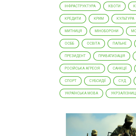
ІНФРАСТРУКТУРА
КВОТИ
К
КРЕДИТИ
КРИМ
КУЛЬТУРА
МИТНИЦЯ
МІНОБОРОНИ
МО
ОСББ
ОСВІТА
ПАЛЬНЕ
ПРЕЗИДЕНТ
ПРИВАТИЗАЦІЯ
РОСІЙСЬКА АГРЕСІЯ
САНКЦІЇ
СПОРТ
СУБСИДІЇ
СУД
УКРАЇНСЬКА МОВА
УКРЗАЛІЗНИЦ