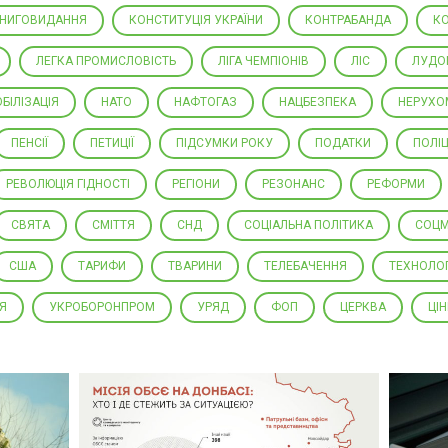
НИГОВИДАННЯ
КОНСТИТУЦІЯ УКРАЇНИ
КОНТРАБАНДА
К
ЛЕГКА ПРОМИСЛОВІСТЬ
ЛІГА ЧЕМПІОНІВ
ЛІС
ЛУДО
БІЛІЗАЦІЯ
НАТО
НАФТОГАЗ
НАЦБЕЗПЕКА
НЕРУХО
ПЕНСІЇ
ПЕТИЦІЇ
ПІДСУМКИ РОКУ
ПОДАТКИ
ПОЛІЦ
РЕВОЛЮЦІЯ ГІДНОСТІ
РЕГІОНИ
РЕЗОНАНС
РЕФОРМИ
СВЯТА
СМІТТЯ
СНД
СОЦІАЛЬНА ПОЛІТИКА
СОЦМ
США
ТАРИФИ
ТВАРИНИ
ТЕЛЕБАЧЕННЯ
ТЕХНОЛОГ
Я
УКРОБОРОНПРОМ
УРЯД
ФОП
ЦЕРКВА
ЦІ