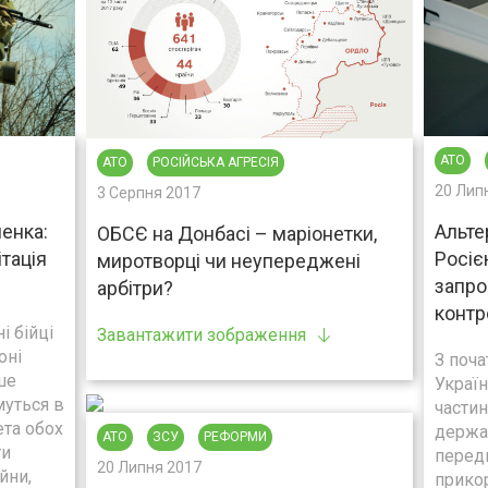
АТО
АТО
РОСІЙСЬКА АГРЕСІЯ
20 Лип
3 Серпня 2017
енка:
Альте
ОБСЄ на Донбасі – маріонетки,
ітація
Росіє
миротворці чи неупереджені
запро
арбітри?
контр
і бійці
Завантажити зображення
оні
З поча
ше
Україн
муться в
части
ета обох
держа
АТО
ЗСУ
РЕФОРМИ
ти
перед
20 Липня 2017
йни,
прико