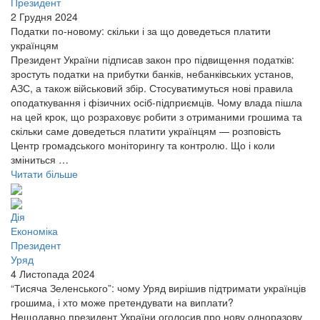
Президент
2 Грудня 2024
Податки по-новому: скільки і за що доведеться платити
українцям
Президент України підписав закон про підвищення податків:
зростуть податки на прибутки банків, небанківських установ,
АЗС, а також військовий збір. Стосуватимуться нові правила
оподаткування і фізичних осіб-підприємців. Чому влада пішла
на цей крок, що розраховує робити з отриманими грошима та
скільки саме доведеться платити українцям — розповість
Центр громадського моніторингу та контролю. Що і коли
зміниться …
Читати більше
Дія
Економіка
Президент
Уряд
4 Листопада 2024
“Тисяча Зеленського”: чому Уряд вирішив підтримати українців
грошима, і хто може претендувати на виплати?
Нещодавно президент України оголосив про нову одноразову