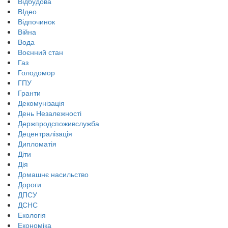
Відбудова
ВІдео
Відпочинок
Війна
Вода
Воєнний стан
Газ
Голодомор
ГПУ
Гранти
Декомунізація
День Незалежності
Держпродспоживслужба
Децентралізація
Дипломатія
Діти
Дія
Домашнє насильство
Дороги
ДПСУ
ДСНС
Екологія
Економіка