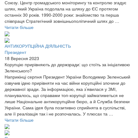
Союзу. Центр громадського моніторингу та контролю згадує
шлях, який Україна подолала на шляху до ЄС протягом
останніх 30 років. 1990-2000 роки: знайомство та перша
співпраця Стратегічний зовнішньополітичний шлях до …
Читати більше
АНТИКОРУПЦІЙНА ДІЯЛЬНІСТЬ
Президент
18 Вересня 2023
Корупцію прирівняють до держзради: що стоїть за ініціативою
Зеленського?
Наприкінці серпня Президент України Володимир Зеленський
озвучив ідею прирівняти на час війни корупційні злочини до
державної зради. За інформацією, яка з’явилася у ЗМІ,
планувалось, що справами топ-корупції займатиметься не
лише Національне антикорупційне бюро, а й Служба безпеки
України. Сама ідея була позитивно сприйнята в суспільстві,
але її реалізація так і не розпочалась. У плюсах та …
Читати більше