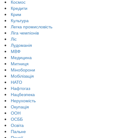
Космос
Кредити
Крим
Культура
Легка промисловість
Ліга чемпіонів
Ліс
Лудоманія
МВФ
Медицина
Митниця
Міноборони
Мобілізація
НАТО
Нафтогаз
Нацбезпека
Нерухомість
Окупація
ООН
ОСББ
Освіта
Пальне
Пенсії