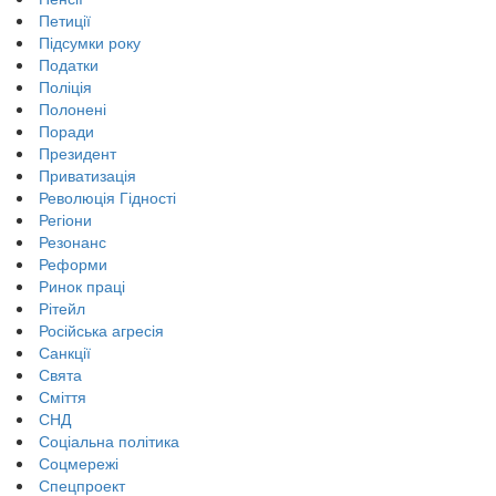
Петиції
Підсумки року
Податки
Поліція
Полонені
Поради
Президент
Приватизація
Революція Гідності
Регіони
Резонанс
Реформи
Ринок праці
Рітейл
Російська агресія
Санкції
Свята
Сміття
СНД
Соціальна політика
Соцмережі
Спецпроект