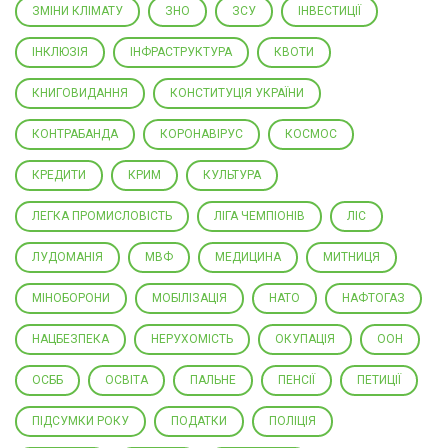
ЗМІНИ КЛІМАТУ
ЗНО
ЗСУ
ІНВЕСТИЦІЇ
ІНКЛЮЗІЯ
ІНФРАСТРУКТУРА
КВОТИ
КНИГОВИДАННЯ
КОНСТИТУЦІЯ УКРАЇНИ
КОНТРАБАНДА
КОРОНАВІРУС
КОСМОС
КРЕДИТИ
КРИМ
КУЛЬТУРА
ЛЕГКА ПРОМИСЛОВІСТЬ
ЛІГА ЧЕМПІОНІВ
ЛІС
ЛУДОМАНІЯ
МВФ
МЕДИЦИНА
МИТНИЦЯ
МІНОБОРОНИ
МОБІЛІЗАЦІЯ
НАТО
НАФТОГАЗ
НАЦБЕЗПЕКА
НЕРУХОМІСТЬ
ОКУПАЦІЯ
ООН
ОСББ
ОСВІТА
ПАЛЬНЕ
ПЕНСІЇ
ПЕТИЦІЇ
ПІДСУМКИ РОКУ
ПОДАТКИ
ПОЛІЦІЯ