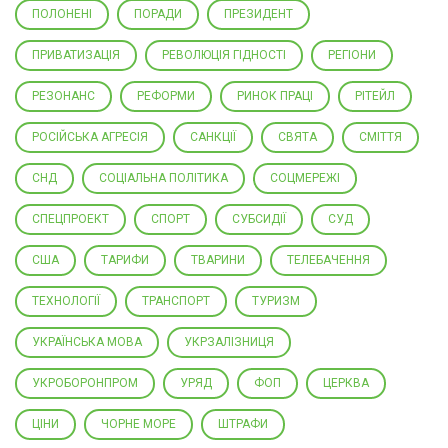
ПОЛОНЕНІ
ПОРАДИ
ПРЕЗИДЕНТ
ПРИВАТИЗАЦІЯ
РЕВОЛЮЦІЯ ГІДНОСТІ
РЕГІОНИ
РЕЗОНАНС
РЕФОРМИ
РИНОК ПРАЦІ
РІТЕЙЛ
РОСІЙСЬКА АГРЕСІЯ
САНКЦІЇ
СВЯТА
СМІТТЯ
СНД
СОЦІАЛЬНА ПОЛІТИКА
СОЦМЕРЕЖІ
СПЕЦПРОЕКТ
СПОРТ
СУБСИДІЇ
СУД
США
ТАРИФИ
ТВАРИНИ
ТЕЛЕБАЧЕННЯ
ТЕХНОЛОГІЇ
ТРАНСПОРТ
ТУРИЗМ
УКРАЇНСЬКА МОВА
УКРЗАЛІЗНИЦЯ
УКРОБОРОНПРОМ
УРЯД
ФОП
ЦЕРКВА
ЦІНИ
ЧОРНЕ МОРЕ
ШТРАФИ