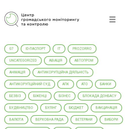
Центр громадського моніторингу та контролю
G7
ID-ПАСПОРТ
IT
PROZORRO
UNCATEGORIZED
АВІАЦІЯ
АВТОПРОМ
АНІМАЦІЯ
АНТИКОРУПЦІЙНА ДІЯЛЬНІСТЬ
АНТИКОРУПЦІЙНИЙ СУД
АПК
АТО
БАНКИ
БЕЗВІЗ
БІЖЕНЦІ
БІЗНЕС
БЛОКАДА ДОНБАСУ
БУДІВНИЦТВО
БУЛІНГ
БЮДЖЕТ
ВАКЦИНАЦІЯ
ВАЛЮТА
ВЕРХОВНА РАДА
ВЕТЕРАНИ
ВИБОРИ