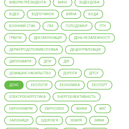
ВИБОРИ ПРЕЗИДЕНТА
ВИНО
ВІДБУДОВА
ВІДЕО
ВІДПОЧИНОК
ВІЙНА
ВОДА
ВОЄННИЙ СТАН
ГАЗ
ГОЛОДОМОР
ГПУ
ГРАНТИ
ДЕКОМУНІЗАЦІЯ
ДЕНЬ НЕЗАЛЕЖНОСТІ
ДЕРЖПРОДСПОЖИВСЛУЖБА
ДЕЦЕНТРАЛІЗАЦІЯ
ДИПЛОМАТІЯ
ДІТИ
ДІЯ
ДОМАШНЄ НАСИЛЬСТВО
ДОРОГИ
ДПСУ
ДСНС
ЕКОЛОГІЯ
ЕКОНОМІКА
ЕКСПОРТ
ЕЛЕКТРОЕНЕРГЕТИКА
ЕНЕРГОЕФЕКТИВНІСТЬ
ЄВРОНОМЕРИ
ЄВРОСОЮЗ
ЖІНКИ
ЖКГ
ЗАЛІЗНИЦЯ
ЗДОРОВ'Я
ЗЕМЛЯ
ЗИМА