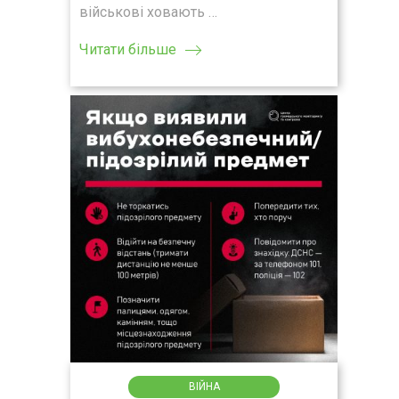
військові ховають …
Читати більше
ВІЙНА