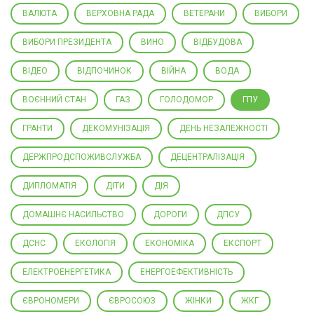
ВАЛЮТА
ВЕРХОВНА РАДА
ВЕТЕРАНИ
ВИБОРИ
ВИБОРИ ПРЕЗИДЕНТА
ВИНО
ВІДБУДОВА
ВІДЕО
ВІДПОЧИНОК
ВІЙНА
ВОДА
ВОЄННИЙ СТАН
ГАЗ
ГОЛОДОМОР
ГПУ
ГРАНТИ
ДЕКОМУНІЗАЦІЯ
ДЕНЬ НЕЗАЛЕЖНОСТІ
ДЕРЖПРОДСПОЖИВСЛУЖБА
ДЕЦЕНТРАЛІЗАЦІЯ
ДИПЛОМАТІЯ
ДІТИ
ДІЯ
ДОМАШНЄ НАСИЛЬСТВО
ДОРОГИ
ДПСУ
ДСНС
ЕКОЛОГІЯ
ЕКОНОМІКА
ЕКСПОРТ
ЕЛЕКТРОЕНЕРГЕТИКА
ЕНЕРГОЕФЕКТИВНІСТЬ
ЄВРОНОМЕРИ
ЄВРОСОЮЗ
ЖІНКИ
ЖКГ