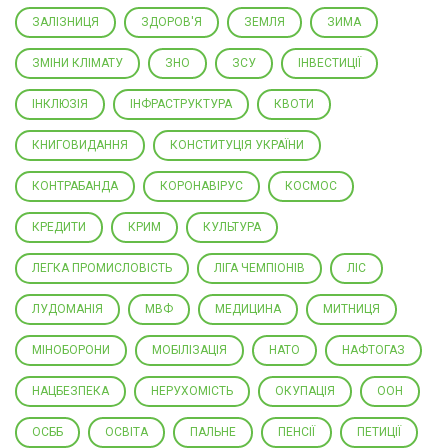
ЗАЛІЗНИЦЯ
ЗДОРОВ'Я
ЗЕМЛЯ
ЗИМА
ЗМІНИ КЛІМАТУ
ЗНО
ЗСУ
ІНВЕСТИЦІЇ
ІНКЛЮЗІЯ
ІНФРАСТРУКТУРА
КВОТИ
КНИГОВИДАННЯ
КОНСТИТУЦІЯ УКРАЇНИ
КОНТРАБАНДА
КОРОНАВІРУС
КОСМОС
КРЕДИТИ
КРИМ
КУЛЬТУРА
ЛЕГКА ПРОМИСЛОВІСТЬ
ЛІГА ЧЕМПІОНІВ
ЛІС
ЛУДОМАНІЯ
МВФ
МЕДИЦИНА
МИТНИЦЯ
МІНОБОРОНИ
МОБІЛІЗАЦІЯ
НАТО
НАФТОГАЗ
НАЦБЕЗПЕКА
НЕРУХОМІСТЬ
ОКУПАЦІЯ
ООН
ОСББ
ОСВІТА
ПАЛЬНЕ
ПЕНСІЇ
ПЕТИЦІЇ