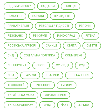
ПІДСУМКИ РОКУ
ПОДАТКИ
ПОЛІЦІЯ
ПОЛОНЕНІ
ПОРАДИ
ПРЕЗИДЕНТ
ПРИВАТИЗАЦІЯ
РЕВОЛЮЦІЯ ГІДНОСТІ
РЕГІОНИ
РЕЗОНАНС
РЕФОРМИ
РИНОК ПРАЦІ
РІТЕЙЛ
РОСІЙСЬКА АГРЕСІЯ
САНКЦІЇ
СВЯТА
СМІТТЯ
СНД
СОЦІАЛЬНА ПОЛІТИКА
СОЦМЕРЕЖІ
СПЕЦПРОЕКТ
СПОРТ
СУБСИДІЇ
СУД
США
ТАРИФИ
ТВАРИНИ
ТЕЛЕБАЧЕННЯ
ТЕХНОЛОГІЇ
ТРАНСПОРТ
ТУРИЗМ
УКРАЇНСЬКА МОВА
УКРЗАЛІЗНИЦЯ
УКРОБОРОНПРОМ
УРЯД
ФОП
ЦЕРКВА