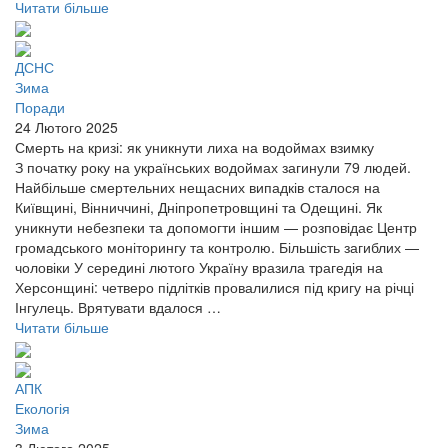
Читати більше
ДСНС
Зима
Поради
24 Лютого 2025
Смерть на кризі: як уникнути лиха на водоймах взимку
З початку року на українських водоймах загинули 79 людей.
Найбільше смертельних нещасних випадків сталося на
Київщині, Вінниччині, Дніпропетровщині та Одещині. Як
уникнути небезпеки та допомогти іншим — розповідає Центр
громадського моніторингу та контролю. Більшість загиблих —
чоловіки У середині лютого Україну вразила трагедія на
Херсонщині: четверо підлітків провалилися під кригу на річці
Інгулець. Врятувати вдалося …
Читати більше
АПК
Екологія
Зима
3 Лютого 2025