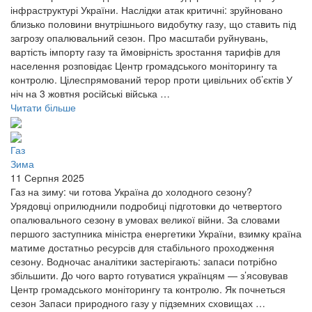
інфраструктурі України. Наслідки атак критичні: зруйновано
близько половини внутрішнього видобутку газу, що ставить під
загрозу опалювальний сезон. Про масштаби руйнувань,
вартість імпорту газу та ймовірність зростання тарифів для
населення розповідає Центр громадського моніторингу та
контролю. Цілеспрямований терор проти цивільних об’єктів У
ніч на 3 жовтня російські війська …
Читати більше
Газ
Зима
11 Серпня 2025
Газ на зиму: чи готова Україна до холодного сезону?
Урядовці оприлюднили подробиці підготовки до четвертого
опалювального сезону в умовах великої війни. За словами
першого заступника міністра енергетики України, взимку країна
матиме достатньо ресурсів для стабільного проходження
сезону. Водночас аналітики застерігають: запаси потрібно
збільшити. До чого варто готуватися українцям — з’ясовував
Центр громадського моніторингу та контролю. Як почнеться
сезон Запаси природного газу у підземних сховищах …