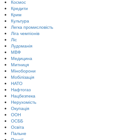
Космос
Кредити
Крим
Культура
Легка промисловість
Ліга чемпіонів
Ліс
Лудоманія
МВФ
Медицина
Митниця
Міноборони
Мобілізація
НАТО
Нафтогаз
Нацбезпека
Нерухомість
Окупація
ООН
ОСББ
Освіта
Пальне
Пенсії