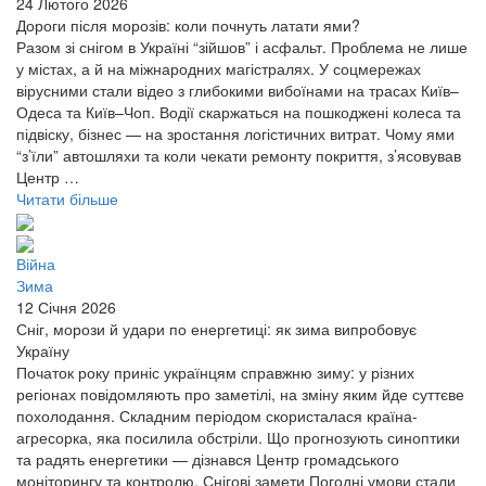
24 Лютого 2026
Дороги після морозів: коли почнуть латати ями?
Разом зі снігом в Україні “зійшов” і асфальт. Проблема не лише
у містах, а й на міжнародних магістралях. У соцмережах
вірусними стали відео з глибокими вибоїнами на трасах Київ–
Одеса та Київ–Чоп. Водії скаржаться на пошкоджені колеса та
підвіску, бізнес — на зростання логістичних витрат. Чому ями
“з’їли” автошляхи та коли чекати ремонту покриття, з’ясовував
Центр …
Читати більше
Війна
Зима
12 Січня 2026
Сніг, морози й удари по енергетиці: як зима випробовує
Україну
Початок року приніс українцям справжню зиму: у різних
регіонах повідомляють про заметілі, на зміну яким йде суттєве
похолодання. Складним періодом скористалася країна-
агресорка, яка посилила обстріли. Що прогнозують синоптики
та радять енергетики — дізнався Центр громадського
моніторингу та контролю. Снігові замети Погодні умови стали