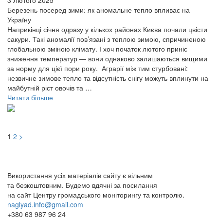
Березень посеред зими: як аномальне тепло впливає на
Україну
Наприкінці січня одразу у кількох районах Києва почали цвісти
сакури. Такі аномалії пов’язані з теплою зимою, спричиненою
глобальною зміною клімату. І хоч початок лютого приніс
зниження температур — вони однаково залишаються вищими
за норму для цієї пори року. Аграрії між тим стурбовані:
незвичне зимове тепло та відсутність снігу можуть вплинути на
майбутній ріст овочів та …
Читати більше
Навігація
1
2
>
записів
Використання усіх матеріалів сайту є вільним
та безкоштовним. Будемо вдячні за посилання
на сайт Центру громадського моніторингу та контролю.
naglyad.info@gmail.com
+380 63 987 96 24