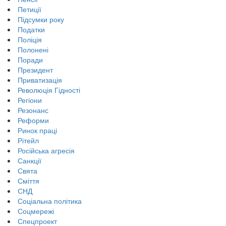
Петиції
Підсумки року
Податки
Поліція
Полонені
Поради
Президент
Приватизація
Революція Гідності
Регіони
Резонанс
Реформи
Ринок праці
Рітейл
Російська агресія
Санкції
Свята
Сміття
СНД
Соціальна політика
Соцмережі
Спецпроект