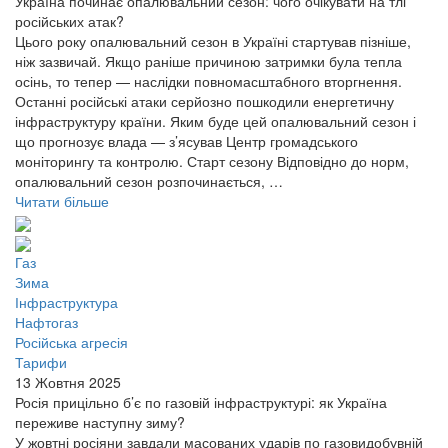
Україна починає опалювальний сезон: чого очікувати на тлі
російських атак?
Цього року опалювальний сезон в Україні стартував пізніше,
ніж зазвичай. Якщо раніше причиною затримки була тепла
осінь, то тепер — наслідки повномасштабного вторгнення.
Останні російські атаки серйозно пошкодили енергетичну
інфраструктуру країни. Яким буде цей опалювальний сезон і
що прогнозує влада — з’ясував Центр громадського
моніторингу та контролю. Старт сезону Відповідно до норм,
опалювальний сезон розпочинається, …
Читати більше
Газ
Зима
Інфраструктура
Нафтогаз
Російська агресія
Тарифи
13 Жовтня 2025
Росія прицільно б’є по газовій інфраструктурі: як Україна
переживе наступну зиму?
У жовтні росіяни завдали масованих ударів по газовидобувній