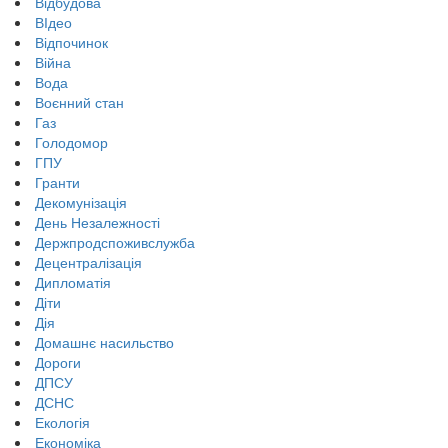
Відбудова
ВІдео
Відпочинок
Війна
Вода
Воєнний стан
Газ
Голодомор
ГПУ
Гранти
Декомунізація
День Незалежності
Держпродспоживслужба
Децентралізація
Дипломатія
Діти
Дія
Домашнє насильство
Дороги
ДПСУ
ДСНС
Екологія
Економіка