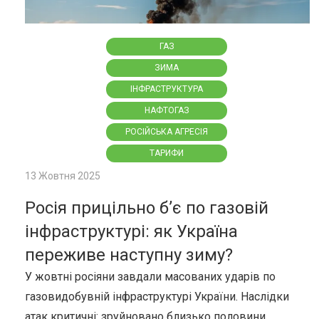
ГАЗ
ЗИМА
ІНФРАСТРУКТУРА
НАФТОГАЗ
РОСІЙСЬКА АГРЕСІЯ
ТАРИФИ
13 Жовтня 2025
Росія прицільно б’є по газовій
інфраструктурі: як Україна
переживе наступну зиму?
У жовтні росіяни завдали масованих ударів по
газовидобувній інфраструктурі України. Наслідки
атак критичні: зруйновано близько половини