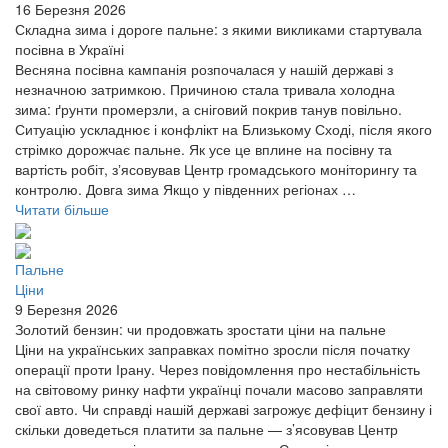
16 Березня 2026
Складна зима і дороге пальне: з якими викликами стартувала
посівна в Україні
Весняна посівна кампанія розпочалася у нашій державі з
незначною затримкою. Причиною стала тривала холодна
зима: ґрунти промерзли, а сніговий покрив танув повільно.
Ситуацію ускладнює і конфлікт на Близькому Сході, після якого
стрімко дорожчає пальне. Як усе це вплине на посівну та
вартість робіт, зʼясовував Центр громадського моніторингу та
контролю. Довга зима Якщо у південних регіонах …
Читати більше
Пальне
Ціни
9 Березня 2026
Золотий бензин: чи продовжать зростати ціни на пальне
Ціни на українських заправках помітно зросли після початку
операції проти Ірану. Через повідомлення про нестабільність
на світовому ринку нафти українці почали масово заправляти
свої авто. Чи справді нашій державі загрожує дефіцит бензину і
скільки доведеться платити за пальне — з’ясовував Центр