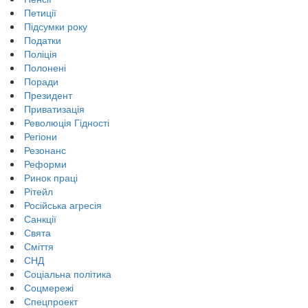
Петиції
Підсумки року
Податки
Поліція
Полонені
Поради
Президент
Приватизація
Революція Гідності
Регіони
Резонанс
Реформи
Ринок праці
Рітейл
Російська агресія
Санкції
Свята
Сміття
СНД
Соціальна політика
Соцмережі
Спецпроект