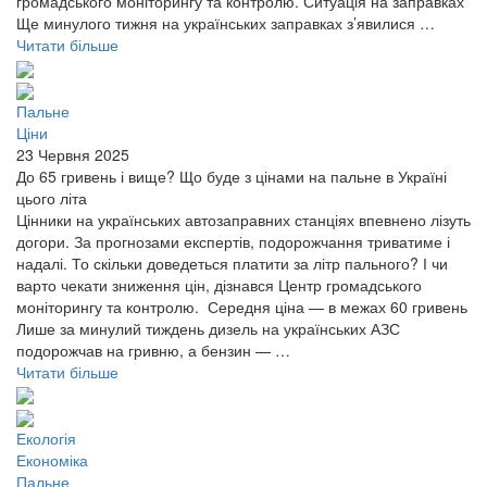
громадського моніторингу та контролю. Ситуація на заправках
Ще минулого тижня на українських заправках з’явилися …
Читати більше
Пальне
Ціни
23 Червня 2025
До 65 гривень і вище? Що буде з цінами на пальне в Україні
цього літа
Цінники на українських автозаправних станціях впевнено лізуть
догори. За прогнозами експертів, подорожчання триватиме і
надалі. То скільки доведеться платити за літр пального? І чи
варто чекати зниження цін, дізнався Центр громадського
моніторингу та контролю. Середня ціна — в межах 60 гривень
Лише за минулий тиждень дизель на українських АЗС
подорожчав на гривню, а бензин — …
Читати більше
Екологія
Економіка
Пальне