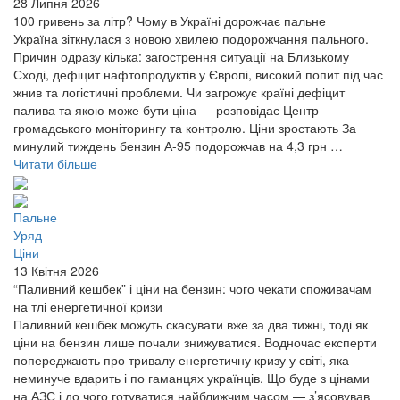
28 Липня 2026
100 гривень за літр? Чому в Україні дорожчає пальне
Україна зіткнулася з новою хвилею подорожчання пального.
Причин одразу кілька: загострення ситуації на Близькому
Сході, дефіцит нафтопродуктів у Європі, високий попит під час
жнив та логістичні проблеми. Чи загрожує країні дефіцит
палива та якою може бути ціна — розповідає Центр
громадського моніторингу та контролю. Ціни зростають За
минулий тиждень бензин А-95 подорожчав на 4,3 грн …
Читати більше
Пальне
Уряд
Ціни
13 Квітня 2026
“Паливний кешбек” і ціни на бензин: чого чекати споживачам
на тлі енергетичної кризи
Паливний кешбек можуть скасувати вже за два тижні, тоді як
ціни на бензин лише почали знижуватися. Водночас експерти
попереджають про тривалу енергетичну кризу у світі, яка
неминуче вдарить і по гаманцях українців. Що буде з цінами
на АЗС і до чого готуватися найближчим часом — з’ясовував