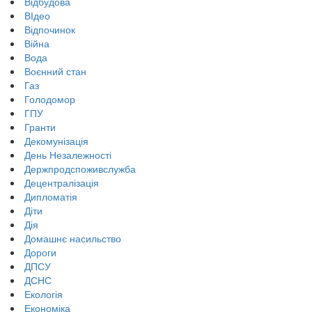
Відбудова
ВІдео
Відпочинок
Війна
Вода
Воєнний стан
Газ
Голодомор
ГПУ
Гранти
Декомунізація
День Незалежності
Держпродспоживслужба
Децентралізація
Дипломатія
Діти
Дія
Домашнє насильство
Дороги
ДПСУ
ДСНС
Екологія
Економіка