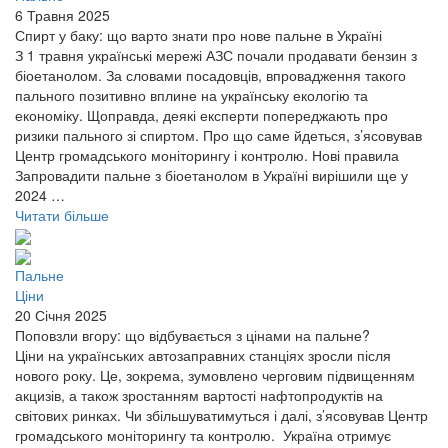
6 Травня 2025
Спирт у баку: що варто знати про нове пальне в Україні
З 1 травня українські мережі АЗС почали продавати бензин з
біоетанолом. За словами посадовців, впровадження такого
пального позитивно вплине на українську екологію та
економіку. Щоправда, деякі експерти попереджають про
ризики пального зі спиртом. Про що саме йдеться, з’ясовував
Центр громадського моніторингу і контролю. Нові правила
Запровадити пальне з біоетанолом в Україні вирішили ще у
2024 …
Читати більше
Пальне
Ціни
20 Січня 2025
Поповзли вгору: що відбувається з цінами на пальне?
Ціни на українських автозаправних станціях зросли після
нового року. Це, зокрема, зумовлено черговим підвищенням
акцизів, а також зростанням вартості нафтопродуктів на
світових ринках. Чи збільшуватимуться і далі, з’ясовував Центр
громадського моніторингу та контролю. Україна отримує