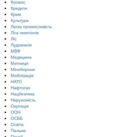
Космос
Кредити
Крим
Культура
Легка промисловість
Ліга чемпіонів
Ліс
Лудоманія
МВФ
Медицина
Митниця
Міноборони
Мобілізація
НАТО
Нафтогаз
Нацбезпека
Нерухомість
Окупація
ООН
ОСББ
Освіта
Пальне
Пенсії