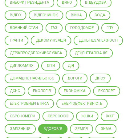
ВИБОРИ ПРЕЗИДЕНТА
ВИНО
ВІДБУДОВА
ВІДЕО
ВІДПОЧИНОК
ВІЙНА
ВОДА
ВОЄННИЙ СТАН
ГАЗ
ГОЛОДОМОР
ГПУ
ГРАНТИ
ДЕКОМУНІЗАЦІЯ
ДЕНЬ НЕЗАЛЕЖНОСТІ
ДЕРЖПРОДСПОЖИВСЛУЖБА
ДЕЦЕНТРАЛІЗАЦІЯ
ДИПЛОМАТІЯ
ДІТИ
ДІЯ
ДОМАШНЄ НАСИЛЬСТВО
ДОРОГИ
ДПСУ
ДСНС
ЕКОЛОГІЯ
ЕКОНОМІКА
ЕКСПОРТ
ЕЛЕКТРОЕНЕРГЕТИКА
ЕНЕРГОЕФЕКТИВНІСТЬ
ЄВРОНОМЕРИ
ЄВРОСОЮЗ
ЖІНКИ
ЖКГ
ЗАЛІЗНИЦЯ
ЗДОРОВ'Я
ЗЕМЛЯ
ЗИМА