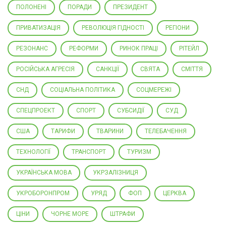
ПОЛОНЕНІ
ПОРАДИ
ПРЕЗИДЕНТ
ПРИВАТИЗАЦІЯ
РЕВОЛЮЦІЯ ГІДНОСТІ
РЕГІОНИ
РЕЗОНАНС
РЕФОРМИ
РИНОК ПРАЦІ
РІТЕЙЛ
РОСІЙСЬКА АГРЕСІЯ
САНКЦІЇ
СВЯТА
СМІТТЯ
СНД
СОЦІАЛЬНА ПОЛІТИКА
СОЦМЕРЕЖІ
СПЕЦПРОЕКТ
СПОРТ
СУБСИДІЇ
СУД
США
ТАРИФИ
ТВАРИНИ
ТЕЛЕБАЧЕННЯ
ТЕХНОЛОГІЇ
ТРАНСПОРТ
ТУРИЗМ
УКРАЇНСЬКА МОВА
УКРЗАЛІЗНИЦЯ
УКРОБОРОНПРОМ
УРЯД
ФОП
ЦЕРКВА
ЦІНИ
ЧОРНЕ МОРЕ
ШТРАФИ