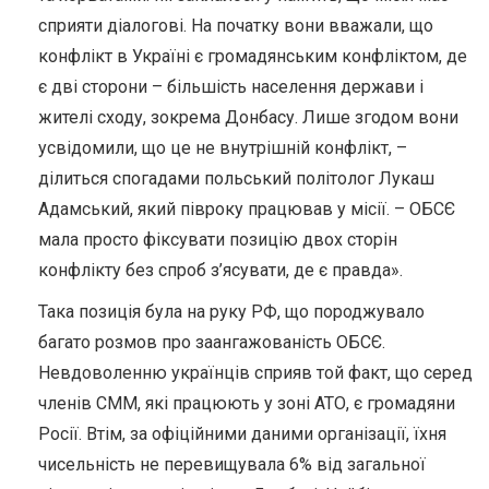
сприяти діалогові. На початку вони вважали, що
конфлікт в Україні є громадянським конфліктом, де
є дві сторони – більшість населення держави і
жителі сходу, зокрема Донбасу. Лише згодом вони
усвідомили, що це не внутрішній конфлікт, –
ділиться спогадами польський політолог Лукаш
Адамський, який півроку працював у місії. – ОБСЄ
мала просто фіксувати позицію двох сторін
конфлікту без спроб з’ясувати, де є правда».
Така позиція була на руку РФ, що породжувало
багато розмов про заангажованість ОБСЄ.
Невдоволенню українців сприяв той факт, що серед
членів СММ, які працюють у зоні АТО, є громадяни
Росії. Втім, за офіційними даними організації, їхня
чисельність не перевищувала 6% від загальної