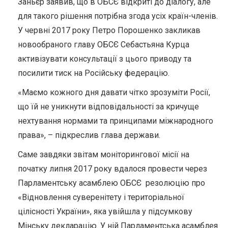
Заньєр заявив, що в ОБСЄ відкриті до діалогу, але
для такого рішення потрібна згода усіх країн-членів.
У червні 2017 року Петро Порошенко закликав
новообраного главу ОБСЄ Себастьяна Курца
активізувати консультації з цього приводу та
посилити тиск на Російську федерацію.
«Маємо кожного дня давати чітко зрозуміти Росії,
що їй не уникнути відповідальності за кричуще
нехтування нормами та принципами міжнародного
права», – підкреслив глава держави.
Саме завдяки звітам моніторингової місії на
початку липня 2017 року вдалося провести через
Парламентську асамблею ОБСЄ резолюцію про
«Відновлення суверенітету і територіальної
цілісності України», яка увійшла у підсумкову
Мінську декларацію. У ній Парламентська асамблея