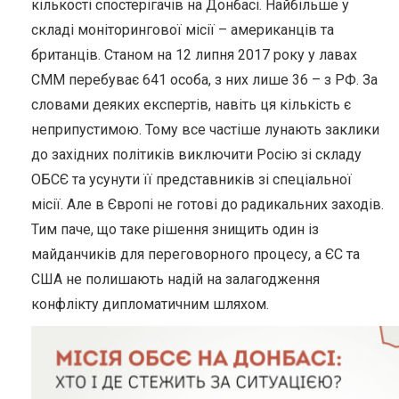
кількості спостерігачів на Донбасі. Найбільше у
складі моніторингової місії – американців та
британців. Станом на 12 липня 2017 року у лавах
СММ перебуває 641 особа, з них лише 36 – з РФ. За
словами деяких експертів, навіть ця кількість є
неприпустимою. Тому все частіше лунають заклики
до західних політиків виключити Росію зі складу
ОБСЄ та усунути її представників зі спеціальної
місії. Але в Європі не готові до радикальних заходів.
Тим паче, що таке рішення знищить один із
майданчиків для переговорного процесу, а ЄС та
США не полишають надій на залагодження
конфлікту дипломатичним шляхом.