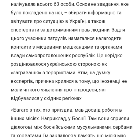
налічувала всього 63 особи. Основне завдання, яке
було покладено на неї, – збирати інформацію та
звітувати про ситуацію в Україні, а також
спостерігати за дотриманням прав людини. Задля
цього учасники патрулів намагалися налагодити
контакти з місцевими мешканцями та органами
влади самопроголошених республік. Це нерідко
розцінювалося українською стороною як
«загравання» з терористами. Втім, на думку
експертів, причина крилися в тому, що іноземці не
мали чіткого уявлення про ті процеси, які
відбувалися у східних регіонах.
«Багато з тих, хто приїздив, мав досвід роботи в
інших місіях. Наприклад, у Боснії. Там вони сприяли
діалогові між боснійськими мусульманами, сербами
та хорватами. Їм заклалося у пам’ять, що місія має