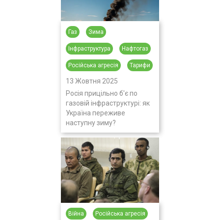
Газ
Зима
Інфраструктура
Нафтогаз
Російська агресія
Тарифи
13 Жовтня 2025
Росія прицільно б'є по
газовій інфраструктурі: як
Україна переживе
наступну зиму?
Війна
Російська агресія