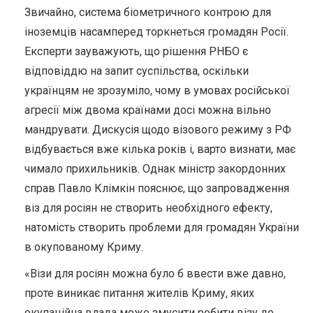
Звичайно, система біометричного контрою для
іноземців насамперед торкнеться громадян Росії.
Експерти зауважують, що рішення РНБО є
відповіддю на запит суспільства, оскільки
українцям не зрозуміло, чому в умовах російської
агресії між двома країнами досі можна вільно
мандрувати. Дискусія щодо візового режиму з РФ
відбувається вже кілька років і, варто визнати, має
чимало прихильників. Однак міністр закордонних
справ Павло Клімкін пояснює, що запровадження
віз для росіян не створить необхідного ефекту,
натомість створить проблеми для громадян України
в окупованому Криму.
«Візи для росіян можна було б ввести вже давно,
проте виникає питання жителів Криму, яких
окупаційна влада може змусити робити візу до