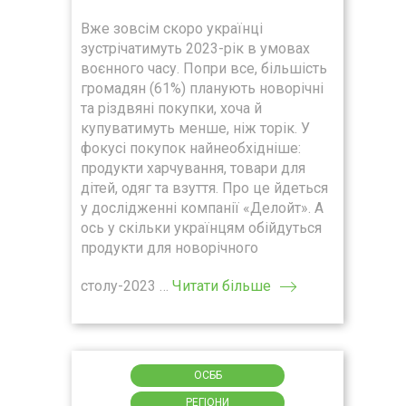
Вже зовсім скоро українці
зустрічатимуть 2023-рік в умовах
воєнного часу. Попри все, більшість
громадян (61%) планують новорічні
та різдвяні покупки, хоча й
купуватимуть менше, ніж торік. У
фокусі покупок найнеобхідніше:
продукти харчування, товари для
дітей, одяг та взуття. Про це йдеться
у дослідженні компанії «Делойт». А
ось у скільки українцям обійдуться
продукти для новорічного
столу-2023 …
Читати більше
ОСББ
РЕГІОНИ