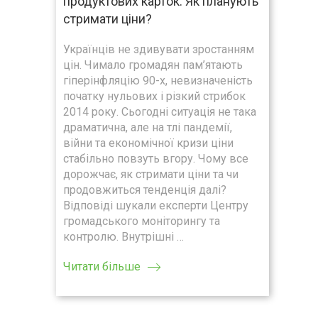
продуктових карток. Як планують
стримати ціни?
Українців не здивувати зростанням
цін. Чимало громадян пам’ятають
гіперінфляцію 90-х, невизначеність
початку нульових і різкий стрибок
2014 року. Сьогодні ситуація не така
драматична, але на тлі пандемії,
війни та економічної кризи ціни
стабільно повзуть вгору. Чому все
дорожчає, як стримати ціни та чи
продовжиться тенденція далі?
Відповіді шукали експерти Центру
громадського моніторингу та
контролю. Внутрішні …
Читати більше