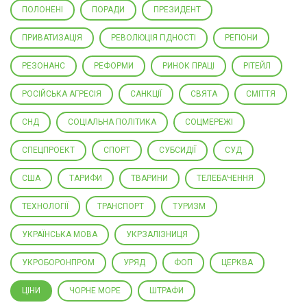
ПОЛОНЕНІ
ПОРАДИ
ПРЕЗИДЕНТ
ПРИВАТИЗАЦІЯ
РЕВОЛЮЦІЯ ГІДНОСТІ
РЕГІОНИ
РЕЗОНАНС
РЕФОРМИ
РИНОК ПРАЦІ
РІТЕЙЛ
РОСІЙСЬКА АГРЕСІЯ
САНКЦІЇ
СВЯТА
СМІТТЯ
СНД
СОЦІАЛЬНА ПОЛІТИКА
СОЦМЕРЕЖІ
СПЕЦПРОЕКТ
СПОРТ
СУБСИДІЇ
СУД
США
ТАРИФИ
ТВАРИНИ
ТЕЛЕБАЧЕННЯ
ТЕХНОЛОГІЇ
ТРАНСПОРТ
ТУРИЗМ
УКРАЇНСЬКА МОВА
УКРЗАЛІЗНИЦЯ
УКРОБОРОНПРОМ
УРЯД
ФОП
ЦЕРКВА
ЦІНИ
ЧОРНЕ МОРЕ
ШТРАФИ