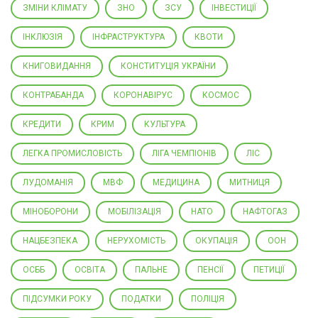
ЗМІНИ КЛІМАТУ
ЗНО
ЗСУ
ІНВЕСТИЦІЇ
ІНКЛЮЗІЯ
ІНФРАСТРУКТУРА
КВОТИ
КНИГОВИДАННЯ
КОНСТИТУЦІЯ УКРАЇНИ
КОНТРАБАНДА
КОРОНАВІРУС
КОСМОС
КРЕДИТИ
КРИМ
КУЛЬТУРА
ЛЕГКА ПРОМИСЛОВІСТЬ
ЛІГА ЧЕМПІОНІВ
ЛІС
ЛУДОМАНІЯ
МВФ
МЕДИЦИНА
МИТНИЦЯ
МІНОБОРОНИ
МОБІЛІЗАЦІЯ
НАТО
НАФТОГАЗ
НАЦБЕЗПЕКА
НЕРУХОМІСТЬ
ОКУПАЦІЯ
ООН
ОСББ
ОСВІТА
ПАЛЬНЕ
ПЕНСІЇ
ПЕТИЦІЇ
ПІДСУМКИ РОКУ
ПОДАТКИ
ПОЛІЦІЯ