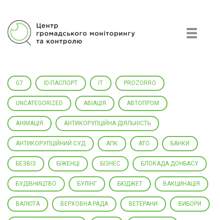
Центр громадського моніторингу та контролю
G7
ID-ПАСПОРТ
IT
PROZORRO
UNCATEGORIZED
АВІАЦІЯ
АВТОПРОМ
АНІМАЦІЯ
АНТИКОРУПЦІЙНА ДІЯЛЬНІСТЬ
АНТИКОРУПЦІЙНИЙ СУД
АПК
АТО
БАНКИ
БЕЗВІЗ
БІЖЕНЦІ
БІЗНЕС
БЛОКАДА ДОНБАСУ
БУДІВНИЦТВО
БУЛІНГ
БЮДЖЕТ
ВАКЦИНАЦІЯ
ВАЛЮТА
ВЕРХОВНА РАДА
ВЕТЕРАНИ
ВИБОРИ