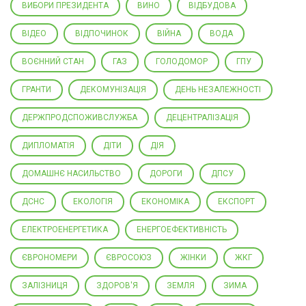
ВИБОРИ ПРЕЗИДЕНТА
ВИНО
ВІДБУДОВА
ВІДЕО
ВІДПОЧИНОК
ВІЙНА
ВОДА
ВОЄННИЙ СТАН
ГАЗ
ГОЛОДОМОР
ГПУ
ГРАНТИ
ДЕКОМУНІЗАЦІЯ
ДЕНЬ НЕЗАЛЕЖНОСТІ
ДЕРЖПРОДСПОЖИВСЛУЖБА
ДЕЦЕНТРАЛІЗАЦІЯ
ДИПЛОМАТІЯ
ДІТИ
ДІЯ
ДОМАШНЄ НАСИЛЬСТВО
ДОРОГИ
ДПСУ
ДСНС
ЕКОЛОГІЯ
ЕКОНОМІКА
ЕКСПОРТ
ЕЛЕКТРОЕНЕРГЕТИКА
ЕНЕРГОЕФЕКТИВНІСТЬ
ЄВРОНОМЕРИ
ЄВРОСОЮЗ
ЖІНКИ
ЖКГ
ЗАЛІЗНИЦЯ
ЗДОРОВ'Я
ЗЕМЛЯ
ЗИМА