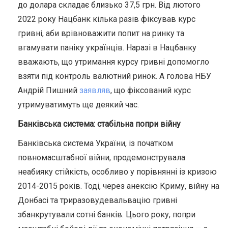
до долара складає близько 37,5 грн.
Від лютого
2022 року Нацбанк кілька разів фіксував курс
гривні, аби врівноважити попит на ринку та
вгамувати паніку українців. Наразі в Нацбанку
вважають, що утримання курсу гривні допомогло
взяти під контроль валютний ринок. А голова НБУ
Андрій Пишний
заявляв
, що фіксований курс
утримуватимуть ще деякий час.
Банківська система: стабільна попри війну
Банківська система України, із початком
повномасштабної війни, продемонструвала
неабияку стійкість, особливо у порівнянні із кризою
2014-2015 років. Тоді, через анексію Криму, війну на
Донбасі та
триразову
девальвацію гривні
збанкрутували сотні банків. Цього року, попри