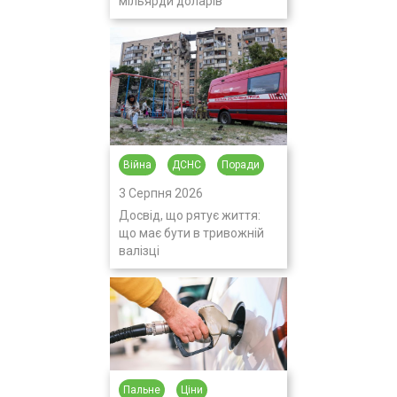
мільярди доларів
Війна
ДСНС
Поради
3 Серпня 2026
Досвід, що рятує життя:
що має бути в тривожній
валізці
Пальне
Ціни