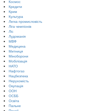
Космос
Кредити
Крим
Культура
Легка промисловість
Ліга чемпіонів
Ліс
Лудоманія
МВФ
Медицина
Митниця
Міноборони
Мобілізація
НАТО
Нафтогаз
Нацбезпека
Нерухомість
Окупація
ООН
ОСББ
Освіта
Пальне
Пенсії