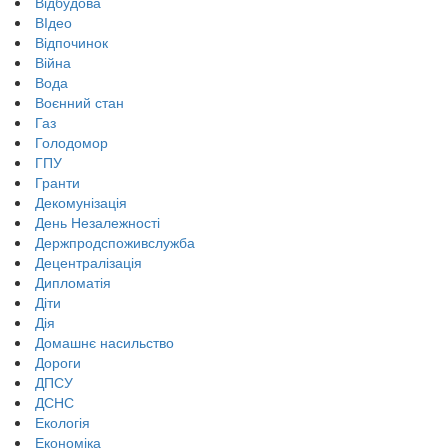
Відбудова
ВІдео
Відпочинок
Війна
Вода
Воєнний стан
Газ
Голодомор
ГПУ
Гранти
Декомунізація
День Незалежності
Держпродспоживслужба
Децентралізація
Дипломатія
Діти
Дія
Домашнє насильство
Дороги
ДПСУ
ДСНС
Екологія
Економіка