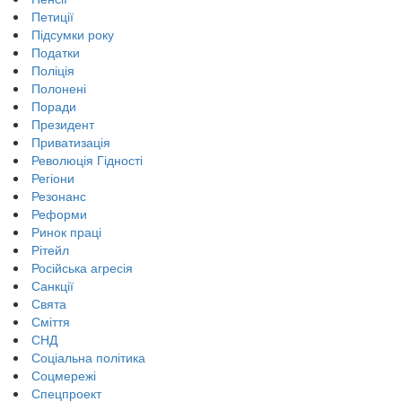
Петиції
Підсумки року
Податки
Поліція
Полонені
Поради
Президент
Приватизація
Революція Гідності
Регіони
Резонанс
Реформи
Ринок праці
Рітейл
Російська агресія
Санкції
Свята
Сміття
СНД
Соціальна політика
Соцмережі
Спецпроект