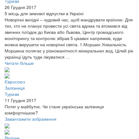
Туризм
26 Грудня 2017
5 місць для зимової відпустки в Україні
Новорічні вихідні – чудовий час, щоб мандрувати країною. Для
тих, хто не планує провести усі свята вдома та втомився від
звичних поїздок до Києва або Львова, Центр громадського
моніторингу та контролю зібрав 5 цікавих напрямків, куди
можна вирушити на новорічні свята. 1.Моршин Унікальність
Моршина полягає у різноманітності мінеральних вод. Цілий рік
українці їдуть туди лікуватися …
Читати більше
Євросоюз
Залізниця
Туризм
11 Грудня 2017
Потяг у майбутнє. Чи стане українська залізниця
комфортнішою?
Завантажити зображення
Регіони