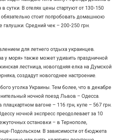
 в сутки. В отелях цены стартуют от 130-150
е, обязательно стоит попробовать домашнюю
 галушки. Средний чек – 200-250 грн.
влением для летнего отдыха украинцев.
а у моря» также может удивить праздничной
инская лестница, новогодняя елка на Думской
рняка, создадут новогоднее настроение.
ого уголка Украины. Тем более, что в декабре
нительный ночной поезд Львов – Одесса.
 плацкартном вагоне – 116 грн, купе – 567 грн.
Одессу ночной экспресс преодолевает за 10
ежуточных остановки – в Тернополе,
нце-Подольском. В зависимости от бюджета
остинице или снять квартиру посуточно.