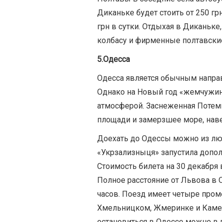
Диканьке будет стоить от 250 грн
грн в сутки. Отдыхая в Диканьк
колбасу и фирменные полтавские
5.Одесса
Одесса является обычным напра
Однако на Новый год «жемчужин
атмосферой. Заснеженная Потемк
площади и замерзшее море, наве
Доехать до Одессы можно из люб
«Укрзализныця» запустила допол
Стоимость билета на 30 декабря в
Полное расстояние от Львова в 
часов. Поезд имеет четыре пром
Хмельницком, Жмеринке и Каме
остановиться в Одессе можно в г