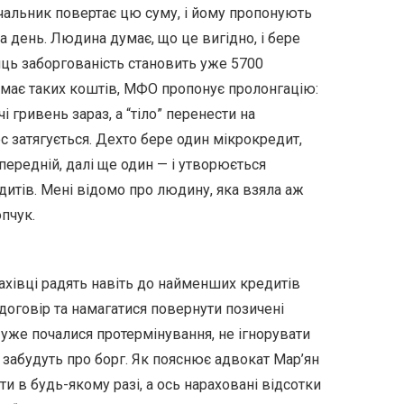
ичальник повертає цю суму, і йому пропонують
а день. Людина думає, що це вигідно, і бере
сяць заборгованість становить уже 5700
емає таких коштів, МФО пропонує пролонгацію:
і гривень зараз, а “тіло” перенести на
ес затягується. Дехто бере один мікрокредит,
передній, далі ще один — і утворюється
дитів. Мені відомо про людину, яка взяла аж
пчук.
фахівці радять навіть до найменших кредитів
договір та намагатися повернути позичені
же почалися протермінування, не ігнорувати
 забудуть про борг. Як пояснює адвокат Мар’ян
ти в будь-якому разі, а ось нараховані відсотки