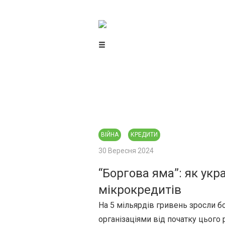
Центр громадського моніторингу
та контролю
ВІЙНА
КРЕДИТИ
30 Вересня 2024
“Боргова яма”: як укр
мікрокредитів
На 5 мільярдів гривень зросли б
організаціями від початку цього 