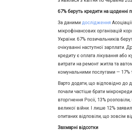
з’явилися з квітня по червень 20
67% беруть кредити на щоденні 
За даними
дослідження
Асоціації
мікрофінансових організацій ко
України. 67% позичальників беру
очікуванні наступної зарплати. 
кредиту є оплата лікування або к
витрати на ремонт житла та автом
комунальними послугами — 17% та
Варто додати, що відповідно до 
почали частіше брати мікрокред
вторгнення Росії, 13% розповіли
великої війни. І лише 12% заяви
опитаних відповіли, що зовсім в
Захмарні відсотки