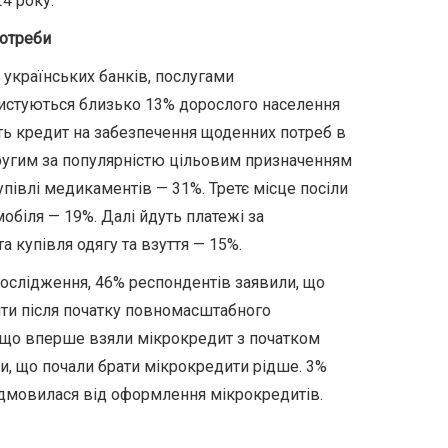
24 року.
потреби
 українських банків, послугами
ристуються близько 13% дорослого населення
ть кредит на забезпечення щоденних потреб в
Другим за популярністю цільовим призначенням
упівлі медикаментів — 31%. Третє місце посіли
обіля — 19%. Далі йдуть платежі за
 купівля одягу та взуття — 15%.
дослідження, 46% респондентів заявили, що
ити після початку повномасштабного
, що вперше взяли мікрокредит з початком
ли, що почали брати мікрокредити рідше. 3%
ідмовилася від оформлення мікрокредитів.