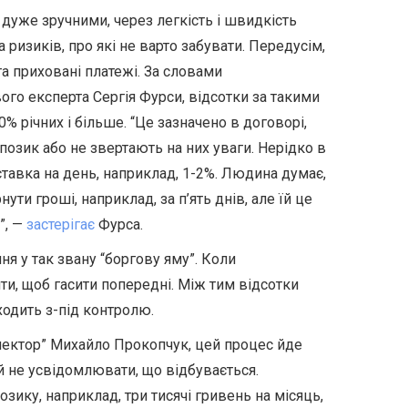
 дуже зручними, через легкість і швидкість
 ризиків, про які не варто забувати. Передусім,
а приховані платежі. За словами
вого експерта Сергія Фурси, відсотки за такими
 річних і більше. “Це зазначено в договорі,
позик або не звертають на них уваги. Нерідко в
ставка на день, наприклад, 1-2%. Людина думає,
ти гроші, наприклад, за п’ять днів, але їй це
”, —
застерігає
Фурса.
я у так звану “боргову яму”. Коли
ти, щоб гасити попередні. Між тим відсотки
иходить з-під контролю.
лектор” Михайло Прокопчук, цей процес йде
й не усвідомлювати, що відбувається.
зику, наприклад, три тисячі гривень на місяць,