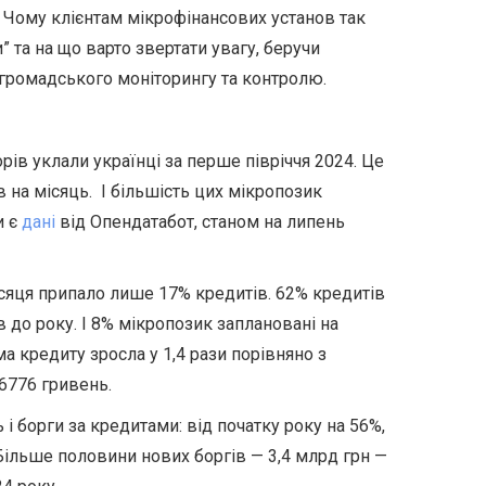
 Чому клієнтам мікрофінансових установ так
” та на що варто звертати увагу, беручи
 громадського моніторингу та контролю.
ів уклали українці за перше півріччя 2024. Це
 на місяць. І більшість цих мікропозик
и є
дані
від Опендатабот, станом на липень
сяця припало лише 17% кредитів. 62% кредитів
в до року. І 8% мікропозик заплановані на
а кредиту зросла у 1,4 рази порівняно з
 6776 гривень.
і борги за кредитами: від початку року на 56%,
 Більше половини нових боргів — 3,4 млрд грн —