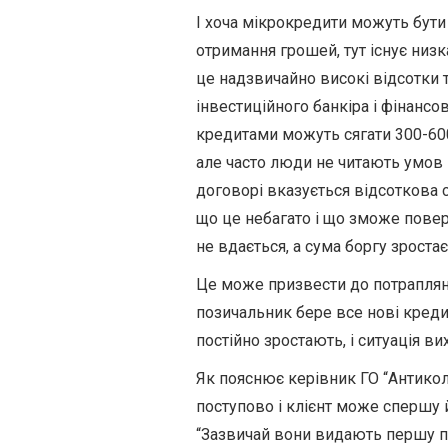
І хоча мікрокредити можуть бути
отримання грошей, тут існує низка
це надзвичайно високі відсотки т
інвестиційного банкіра і фінансо
кредитами можуть сягати 300-600%
але часто люди не читають умов 
договорі вказується відсоткова 
що це небагато і що зможе поверну
не вдається, а сума боргу зростає
Це може призвести до потраплянн
позичальник бере все нові креди
постійно зростають, і ситуація в
Як пояснює керівник ГО “Антико
поступово і клієнт може спершу 
“Зазвичай вони видають першу по