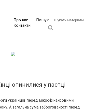
Про нас
Пошук
Контакти
аїнці опинилися у пастці
орги українців перед мікрофінансовими
року. А загальна сума заборгованості перед