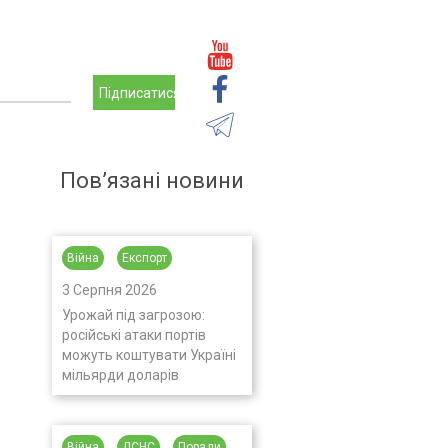
Підписатися
Пов’язані новини
Війна
Експорт
3 Серпня 2026
Урожай під загрозою:
російські атаки портів
можуть коштувати Україні
мільярди доларів
Війна
ДСНС
Поради