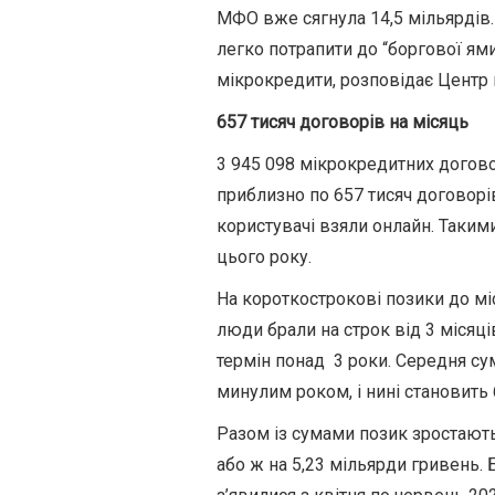
МФО вже сягнула 14,5 мільярдів.
легко потрапити до “боргової ями
мікрокредити, розповідає Центр
657 тисяч договорів на місяць
3 945 098 мікрокредитних договор
приблизно по 657 тисяч договорів
користувачі взяли онлайн. Таким
цього року.
На короткострокові позики до мі
люди брали на строк від 3 місяці
термін понад 3 роки. Середня сум
минулим роком, і нині становить
Разом із сумами позик зростають 
або ж на 5,23 мільярди гривень.