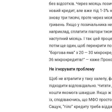
без відсотків. Через місяць поз
новий кредит, але вже під 1-3% н
знову три тисячі, проте через мі
гривень. Якщо у позичальника н
наприклад, сплатити півтори тисяч
наступний місяць. І так цей проц
потім ще один, щоб перекрити по
“боргова яма” з 20 — 30 мікрокре
36 мікрокредитів!” — каже Проко
Не ігнорувати проблему
Щоб не втрапити у таку халепу, 
підходити відповідально. Читати 
кошти якомога швидше. Якщо ж у
їх, сподіваючись, що МФО просто
Сащук, “тіло” кредиту треба відда