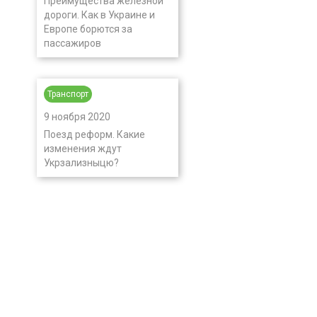
Преимущества железной
дороги. Как в Украине и
Европе борются за
пассажиров
Транспорт
9 ноября 2020
Поезд реформ. Какие
изменения ждут
Укрзализныцю?