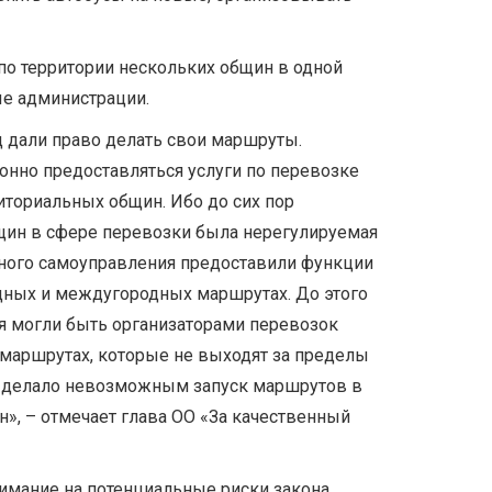
по территории нескольких общин в одной
ые администрации.
 дали право делать свои маршруты.
конно предоставляться услуги по перевозке
иториальных общин. Ибо до сих пор
щин в сфере перевозки была нерегулируемая
тного самоуправления предоставили функции
дных и междугородных маршрутах. До этого
я могли быть организаторами перевозок
 маршрутах, которые не выходят за пределы
 делало невозможным запуск маршрутов в
», – отмечает глава ОО «За качественный
имание на потенциальные риски закона.