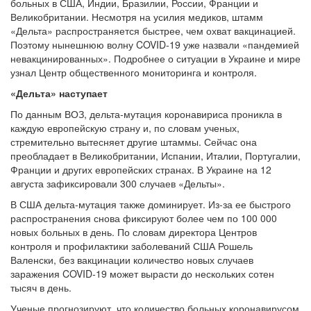
больных в США, Индии, Бразилии, России, Франции и
Великобритании. Несмотря на усилия медиков, штамм
«Дельта» распространяется быстрее, чем охват вакцинацией.
Поэтому нынешнюю волну COVID-19 уже назвали «пандемией
невакцинированных». Подробнее о ситуации в Украине и мире
узнал Центр общественного мониторинга и контроля.
«Дельта» наступает
По данным ВОЗ, дельта-мутация коронавириса проникла в
каждую европейскую страну и, по словам ученых,
стремительно вытесняет другие штаммы. Сейчас она
преобладает в Великобритании, Испании, Италии, Португалии,
Франции и других европейских странах. В Украине на 12
августа зафиксировали 300 случаев «Дельты».
В США дельта-мутация также доминирует. Из-за ее быстрого
распространения снова фиксируют более чем по 100 000
новых больных в день. По словам директора Центров
контроля и профилактики заболеваний США Рошель
Валенски, без вакцинации количество новых случаев
заражения COVID-19 может вырасти до нескольких сотен
тысяч в день.
Ученые прогнозируют, что количество больных коронавирусом