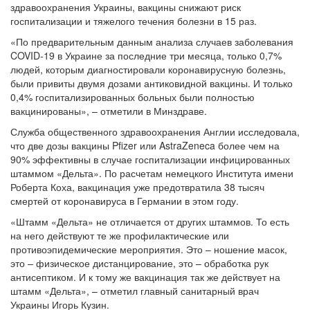
здравоохранения Украины, вакцины снижают риск
госпитализации и тяжелого течения болезни в 15 раз.
«По предварительным данным анализа случаев заболевания
COVID-19 в Украине за последние три месяца, только 0,7%
людей, которым диагностировали коронавирусную болезнь,
были привиты двумя дозами антиковидной вакцины. И только
0,4% госпитализированных больных были полностью
вакцинированы», – отметили в Минздраве.
Служба общественного здравоохранения Англии исследовала,
что две дозы вакцины Pfizer или AstraZeneca более чем на
90% эффективны в случае госпитализации инфицированных
штаммом «Дельта». По расчетам немецкого Института имени
Роберта Коха, вакцинация уже предотвратила 38 тысяч
смертей от коронавируса в Германии в этом году.
«Штамм «Дельта» не отличается от других штаммов. То есть
на него действуют те же профилактические или
противоэпидемические мероприятия. Это – ношение масок,
это – физическое дистанцирование, это – обработка рук
антисептиком. И к тому же вакцинация так же действует на
штамм «Дельта», – отметил главный санитарный врач
Украины Игорь Кузин.