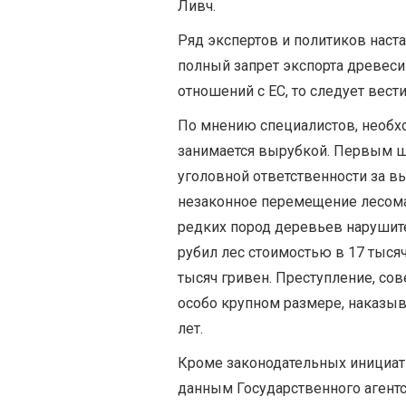
Ливч.
Ряд экспертов и политиков наст
полный запрет экспорта древеси
отношений с ЕС, то следует вест
По мнению специалистов, необхо
занимается вырубкой. Первым ш
уголовной ответственности за вы
незаконное перемещение лесома
редких пород деревьев нарушите
рубил лес стоимостью в 17 тыся
тысяч гривен. Преступление, со
особо крупном размере, наказыв
лет.
Кроме законодательных инициатив
данным Государственного агентс