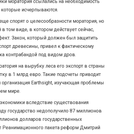
ники моратория ссылались на необходимость
, которые исчерпываются.
еще спорят о целесообразности моратория, но
в том виде, в котором действует сейчас,
ект. Закон, который должен был защитить
кспорт древесины, привел к фактическому
ка контрабандой под видом дров.
ратория на вырубку леса его экспорт в страны
тку в 1 млрд евро. Такие подсчеты приводит
 организация Earthsight, изучающая проблемы
сем мире.
т экономики вследствие существования
году государство недополучило 87 миллионов
ллионов долларов государственных
рт Реанимационного пакета реформ Дмитрий