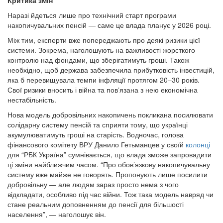
Критика змін
Наразі йдеться лише про технічний старт програми
накопичувальних пенсій — саме це влада планує у 2026 році.
Між тим, експерти вже попереджають про деякі ризики цієї
системи. Зокрема, наголошують на важливості жорсткого
контролю над фондами, що зберігатимуть гроші. Також
необхідно, щоб держава забезпечила прибутковість інвестицій,
яка б перевищувала темпи інфляції протягом 20–30 років.
Свої ризики вносить і війна та повʼязана з нею економічна
нестабільність.
Нова модель добровільних накопичень покликана посилювати
солідарну систему пенсій та сприяти тому, що українці
акумулюватимуть гроші на старість. Водночас, голова
фінансового комітету ВРУ Данило Гетьманцев у своїй
колонці
для “РБК Україна” сумнівається, що влада зможе запровадити
ці зміни найближчим часом. “Про обов’язкову накопичувальну
систему вже майже не говорять. Пропонують лише посилити
добровільну — але людям зараз просто нема з чого
відкладати, особливо під час війни. Тож така модель навряд чи
стане реальним доповненням до пенсії для більшості
населення”, — наголошує він.