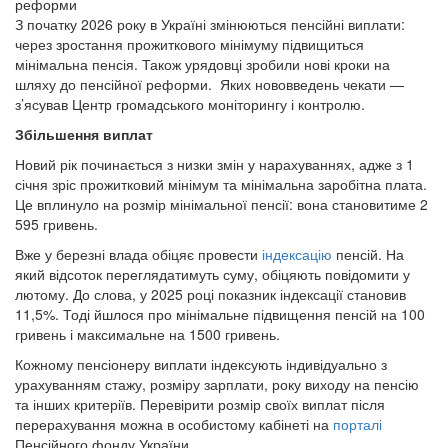
реформи
З початку 2026 року в Україні змінюються пенсійні виплати:
через зростання прожиткового мінімуму підвищиться
мінімальна пенсія. Також урядовці зробили нові кроки на
шляху до пенсійної реформи. Яких нововведень чекати —
з’ясував Центр громадського моніторингу і контролю.
Збільшення виплат
Новий рік починається з низки змін у нарахуваннях, адже з 1
січня зріс прожитковий мінімум та мінімальна заробітна плата.
Це вплинуло на розмір мінімальної пенсії: вона становитиме 2
595 гривень.
Вже у березні влада обіцяє провести
індексацію
пенсій. На
який відсоток переглядатимуть суму, обіцяють повідомити у
лютому. До слова, у 2025 році показник індексації становив
11,5%. Тоді йшлося про мінімальне підвищення пенсій на 100
гривень і максимальне на 1500 гривень.
Кожному пенсіонеру виплати індексують індивідуально з
урахуванням стажу, розміру зарплати, року виходу на пенсію
та інших критеріїв. Перевірити розмір своїх виплат після
перерахування можна в особистому кабінеті на
порталі
Пенсійного фонду України.