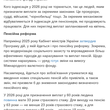
Кого індексація у 2026 році не торкнеться, так це людей, яким
призначили виплати за окремими законами. Це прокурори,
судді, військові, “чорнобильці” тощо. За окремим механізмом
відбуватиметься й індексація для пенсіонерів, які продовжують
працювати. Для них перегляд виплат запланований на квітень.
Пенсійна реформа
Наприкінці 2025 року Кабінет міністрів України
затвердив
Програму дій, у якій йдеться і про пенсійну реформу. Зокрема,
про модернізацію соціального захисту та впровадження більш
ефективних підходів до нарахування та виплат пенсій. Щодо
системи нарахувань — уряд
готує
зміни на вимогу
Міжнародного валютного фонду.
Насамперед, йдеться про зобовʼязання утриматися від
введення нових спеціальних пенсій або привілеїв, а також
змін, які призвели б до зниження законодавчо визначеного
пенсійного віку.
У 2026 році для призначення виплат у 60 років людина
повинна
мати 33 роки страхового стажу. Для виходу на пенсію
у 63 роки — не менше 23 років страхового стажу, а для
оформлення виплат у 65 років — мінімум 15 років.