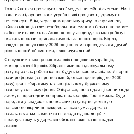
Також йдеться про запуск нової моделі пенсійної системи. Нині
вона є солідарною, коли українці, які працюють, утримують
пенсіонерів. Втім, через демографічну кризу та спричинену
війною міграцію вже незабаром така система більше не зможе
забезпечити виплати. Адже на одну людину, яка має роботу і
платить податки, припадатиме кілька пенсіонерів. Відтак,
влада пропонує вже у 2026 році почати впроваджувати другий
рівень пенсійної системи, накопичувальний.
Стосуватиметься ця система всіх працюючих українців,
молодших за 55 років. Зібрані ними на індивідуальному
рахунку за час роботи кошти будуть їхньою власністю. У перші
роки реформи (за прогнозами, йдеться про період до 2030
року) гроші збиратимуть у спеціальному Державному
накопичувальному фонді. Очікується, що згодом ці кошти люди
зможуть переводити до приватних фондів. Гроші можна буде
передати у спадок, якщо власник рахунку не дожив до
пенсійного віку чи не використав всю суму. Держава
намагатиметься захистити ці вклади від інфляції: їх
інвестуватимуть у державні облігації, акції та інші надійні
активи.