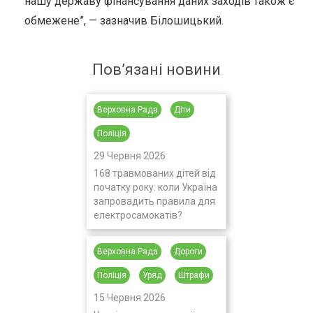
нашу державу фінансування даних заходів також є
обмежене”,
—
зазначив Білошицький.
Пов’язані новини
Верховна Рада
Діти
Поліція
29 Червня 2026
168 травмованих дітей від
початку року: коли Україна
запровадить правила для
електросамокатів?
Верховна Рада
Дороги
Поліція
Уряд
Штрафи
15 Червня 2026