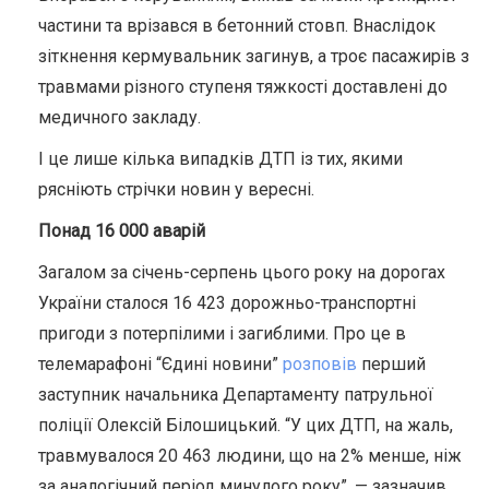
частини та врізався в бетонний стовп. Внаслідок
зіткнення кермувальник загинув, а троє пасажирів
з
травмами різного ступеня тяжкості доставлені до
медичного закладу.
І це лише кілька випадків ДТП із тих, якими
рясніють стрічки новин у вересні.
Понад 16 000 аварій
Загалом за січень-серпень цього року на дорогах
України сталося 16 423 дорожньо-транспортні
пригоди з потерпілими і загиблими.
Про це в
телемарафоні “Єдині новини”
розповів
перший
заступник начальника Департаменту патрульної
поліції Олексій Білошицький. “У цих ДТП, на жаль,
травмувалося 20 463 людини, що на 2% менше, ніж
за аналогічний період минулого року”,
—
зазначив