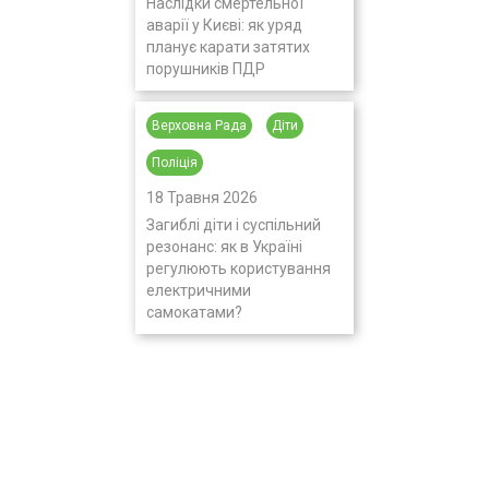
Наслідки смертельної
аварії у Києві: як уряд
планує карати затятих
порушників ПДР
Верховна Рада
Діти
Поліція
18 Травня 2026
Загиблі діти і суспільний
резонанс: як в Україні
регулюють користування
електричними
самокатами?