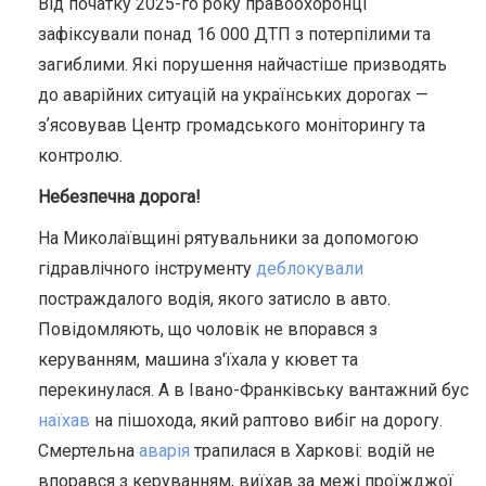
Від початку 2025-го року правоохоронці
зафіксували понад 16 000
ДТП з потерпілими та
загиблими.
Які порушення найчастіше призводять
до аварійних ситуацій на українських дорогах
—
зʼясовував Центр громадського моніторингу та
контролю.
Небезпечна дорога!
На Миколаївщині рятувальники
за допомогою
гідравлічного інструменту
деблокували
постраждалого водія,
якого затисло в авто.
Повідомляють, що чоловік не впорався з
керуванням, машина з'їхала у кювет та
перекинулася.
А
в
Івано-Франківську вантажний бус
наїхав
на пішохода, який раптово вибіг на дорогу.
Смертельна
аварія
трапилася в Харкові:
водій не
впорався з керуванням, виїхав за межі проїжджої