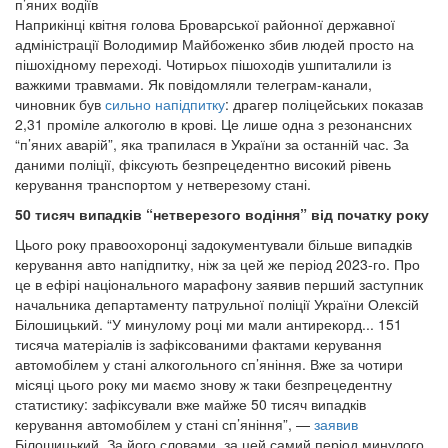
п’яних водіїв
Наприкінці квітня голова Броварської районної державної
адміністрації Володимир Майбоженко збив людей просто на
пішохідному переході. Чотирьох пішоходів ушпиталили із
важкими травмами. Як повідомляли телеграм-канали,
чиновник був
сильно напідпитку
: драгер поліцейських показав
2,31 проміле алкоголю в крові. Це лише одна з резонансних
“п’яних аварій”, яка трапилася в України за останній час. За
даними поліції, фіксують безпрецедентно високий рівень
керування транспортом у нетверезому стані.
50 тисяч випадків “нетверезого водіння” від початку року
Цього року правоохоронці задокументували більше випадків
керування авто напідпитку, ніж за цей же період 2023-го. Про
це в ефірі національного марафону заявив перший заступник
начальника департаменту патрульної поліції України Олексій
Білошицький. “У минулому році ми мали антирекорд... 151
тисяча матеріалів із зафіксованими фактами керування
автомобілем у стані алкогольного сп’яніння. Вже за чотири
місяці цього року ми маємо знову ж таки безпрецедентну
статистику: зафіксували вже майже 50 тисяч випадків
керування автомобілем у стані сп’яніння”, —
заявив
Білошицький. За його словами, за цей самий період минулого