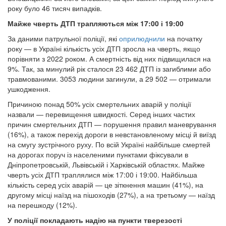
року було 46 тисяч випадків.
Майже чверть ДТП трапляються між 17:00 і 19:00
За даними патрульної поліції, які
оприлюднили
на початку
року — в Україні кількість усіх ДТП зросла на чверть, якщо
порівняти з 2022 роком. А смертність від них підвищилася на
9%. Так, за минулий рік сталося 23 462 ДТП із загиблими або
травмованими. 3053 людини загинули, а 29 502 — отримали
ушкодження.
Причиною понад 50% усіх смертельних аварій у поліції
назвали — перевищення швидкості. Серед інших частих
причин смертельних ДТП — порушення правил маневрування
(16%), а також перехід дороги в невстановленому місці й виїзд
на смугу зустрічного руху. По всій Україні найбільше смертей
на дорогах поруч із населеними пунктами фіксували в
Дніпропетровській, Львівській і Харківській областях. Майже
чверть усіх ДТП траплялися між 17:00 і 19:00. Найбільша
кількість серед усіх аварій — це зіткнення машин (41%), на
другому місці наїзд на пішоходів (27%), а на третьому — наїзд
на перешкоду (12%).
У поліції покладають надію на пункти тверезості