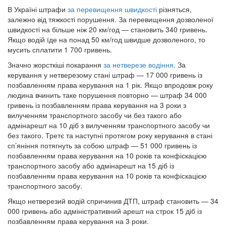
В Україні штрафи
за перевищення швидкості
різняться,
залежно від тяжкості порушення. За перевищення дозволеної
швидкості на більше ніж 20 км/год — становить 340 гривень.
Якщо водій їде на понад 50 км/год швидше дозволеного, то
мусить сплатити 1 700 гривень.
Значно жорсткіші покарання
за нетверезе водіння
. За
керування у нетверезому стані штраф — 17 000 гривень із
позбавленням права керування на 1 рік. Якщо впродовж року
людина вчинить таке порушення повторно — штраф 34 000
гривень із позбавленням права керування на 3 роки з
вилученням транспортного засобу чи без такого або
адмінарешт на 10 діб з вилученням транспортного засобу чи
без такого. Третє та наступні протягом року керування в стані
сп’яніння потягнуть за собою штраф — 51 000 гривень із
позбавленням права керування на 10 років та конфіскацією
транспортного засобу або адмінарешт на 15 діб із
позбавленням права керування на 10 років та конфіскацією
транспортного засобу.
Якщо нетверезий водій спричинив ДТП, штраф становить — 34
000 гривень або адміністративний арешт на строк 15 діб із
позбавленням права керування на 3 роки.