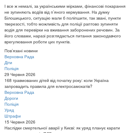
І все ж немалі, за українськими мірками, фінансові покарання
не зупиняють водіїв від п’яного кермування. На думку
Білошицького, ситуацію мали б поліпшити, так звані, пункти
тверезості, тобто можливість для поліції раптово зупиняти
водія для перевірки на вживання заборонених речовин. За
його словами, наразі розглядається питання законодавчого
врегулювання роботи цих пунктів.
Пов’язані новини
Верховна Рада
Діти
Поліція
29 Червня 2026
168 травмованих дітей від початку року: коли Україна
запровадить правила для електросамокатів?
Верховна Рада
Дороги
Поліція
Уряд
Штрафи
15 Червня 2026
Наслідки смертельної аварії у Києві: як уряд планує карати