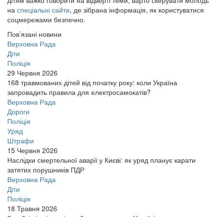
дітям важко говорити на відверті теми, варто скерувати молодь
на
спеціальні сайти
, де зібрана інформація, як користуватися
соцмережами безпечно.
Пов’язані новини
Верховна Рада
Діти
Поліція
29 Червня 2026
168 травмованих дітей від початку року: коли Україна
запровадить правила для електросамокатів?
Верховна Рада
Дороги
Поліція
Уряд
Штрафи
15 Червня 2026
Наслідки смертельної аварії у Києві: як уряд планує карати
затятих порушників ПДР
Верховна Рада
Діти
Поліція
18 Травня 2026