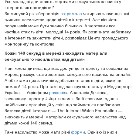
Усе молодші діти стають жертвами сексуальних злочинів у
інтернеті: як протидіяти?
За минулий рік кіберполіція
затримала
чотирьох злочинців, які
вчинили насильство щодо дітей в інтернеті. Але кількість
порушників може бути значно більшою. А жертвами все
частіше стають діти, молодші 14 років. Як розпізнати небезпеку
в інтернеті та захистити дітей, розповідає Центр громадського
моніторингу та контролю.
Кожні 140 секунд в мережі знаходять матеріали
сексуального насильства над дітьм
и
Нині кожна дитина, що має доступ до інтернету та соціальних
мереж, ризикує стати жертвою сексуалього насильства онлайн.
А об’єктами цих злочинів здебільшого стають діти, яким ще
немає й 14 років. Про таке під час круглого столу в Медіацентрі
Україна — Укрінформ
розповіла
Анастасія Дьякова,
засновниця проєкту #stop_sexтинг. За її словами, одна з
найбільших організацій у світі, що займається проблемою
безпеки дітей інтернеті — The Internet Watch Foundation —
знаходить у мережі матеріали сексуального насильства над
дітьми кожні 140 секунд.
Таке насильство може мати різні
форми
. Однією із них є