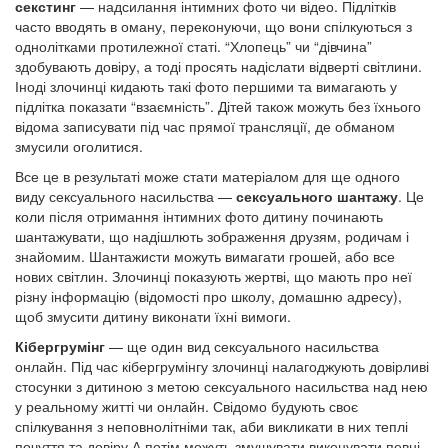
секстинг
— надсилання інтимних фото чи відео. Підлітків
часто вводять в оману, переконуючи, що вони спілкуються з
однолітками протилежної статі. “Хлопець” чи “дівчина”
здобувають довіру, а тоді просять надіслати відверті світлини.
Іноді злочинці кидають такі фото першими та вимагають у
підлітка показати “взаємність”. Дітей також можуть без їхнього
відома записувати під час прямої трансляції, де обманом
змусили оголитися.
Все це в результаті може стати матеріалом для ще одного
виду сексуального насильства —
сексуального шантажу
. Це
коли після отримання інтимних фото дитину починають
шантажувати, що надішлють зображення друзям, родичам і
знайомим. Шантажисти можуть вимагати грошей, або все
нових світлин. Злочинці показують жертві, що мають про неї
різну інформацію (відомості про школу, домашню адресу),
щоб змусити дитину виконати їхні вимоги.
Кібергрумінг
— ще один вид сексуального насильства
онлайн. Під час кібергрумінгу злочинці налагоджують довірливі
стосунки з дитиною з метою сексуального насильства над нею
у реальному житті чи онлайн. Свідомо будують своє
спілкування з неповнолітніми так, аби викликати в них теплі
почуття та довіру А потім можуть змушувати виконувати певні