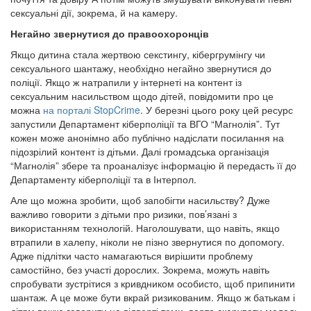
сексуальні дії, зокрема, й на камеру.
Негайно звернутися до правоохоронців
Якщо дитина стала жертвою секстингу, кібергрумінгу чи
сексуального шантажу, необхідно негайно звернутися до
поліції. Якщо ж натрапили у інтернеті на контент із
сексуальним насильством щодо дітей, повідомити про це
можна
на порталі StopCrime
. У березні цього року цей ресурс
запустили Департамент кіберполіції та ВГО “Магнолія”. Тут
кожен може анонімно або публічно надіслати посилання на
підозрілий контент із дітьми. Далі громадська організація
“Магнолія” збере та проаналізує інформацію й передасть її до
Департаменту кіберполіції та в Інтерпол.
Але що можна зробити, щоб запобігти насильству? Дуже
важливо говорити з дітьми про ризики, пов’язані з
використанням технологій. Наголошувати, що навіть, якщо
втрапили в халепу, ніколи не пізно звернутися по допомогу.
Адже підлітки часто намагаються вирішити проблему
самостійно, без участі дорослих. Зокрема, можуть навіть
спробувати зустрітися з кривдником особисто, щоб припинити
шантаж. А це може бути вкрай ризикованим. Якщо ж батькам і