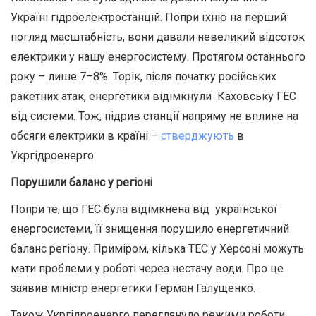
Україні гідроелектростанцій. Попри їхню на перший
погляд масштабність, вони давали невеликий відсоток
електрики у нашу енергосистему. Протягом останнього
року – лише 7–8%. Торік, після початку російських
ракетних атак, енергетики відімкнули Каховську ГЕС
від системи. Тож, підрив станції напряму не вплине на
обсяги електрики в країні –
стверджують
в
Укргідроенерго.
Порушили баланс у регіоні
Попри те, що ГЕС була відімкнена від української
енергосистеми, її знищення порушило енергетичний
баланс регіону. Приміром, кілька ТЕС у Херсоні можуть
мати проблеми у роботі через нестачу води.
Про це
заявив міністр енергетики Герман Галущенко.
Також Укргідроенерго переглянуло режими роботи