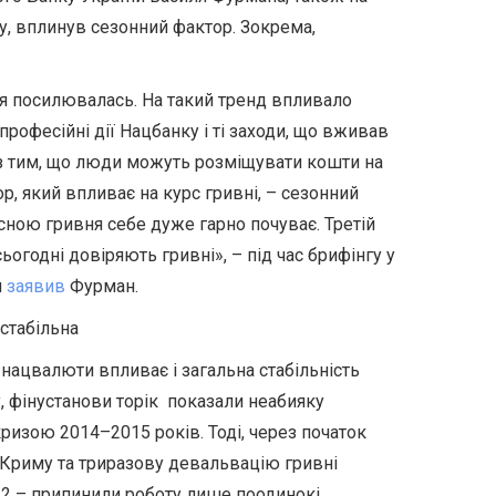
ку, вплинув сезонний фактор. Зокрема,
ня посилювалась. На такий тренд впливало
рофесійні дії Нацбанку і ті заходи, що вживав
і з тим, що люди можуть розміщувати кошти на
р, який впливає на курс гривні, – сезонний
есною гривня себе дуже гарно почуває. Третій
огодні довіряють гривні», – під час брифінгу у
м
заявив
Фурман.
 стабільна
у
нацвалюти
впливає і загальна стабільність
у, фінустанови торік показали неабияку
 кризою 2014–2015 років. Тоді, через початок
 Криму та
триразову
девальвацію гривні
022 – припинили роботу лише поодинокі