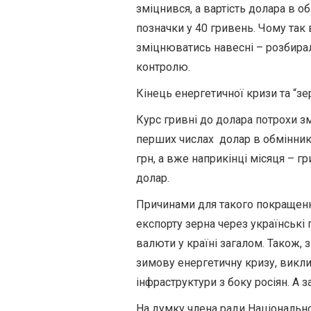
зміцнився
, а вартість долара в 
позначки у 40 гривень. Чому так
зміцнюватись
навесні – розбира
контролю.
Кінець енергетичної кризи та “зе
Курс гривні до долара
потрохи
з
перших числах долар в обмінник
грн, а вже наприкінці місяця – г
долар.
Причинами для такого покращенн
експорту зерна через українські
валюти у країні загалом. Також, 
зимову енергетичну кризу, викл
інфраструктури з боку росіян. А з
На думку члена ради Національно