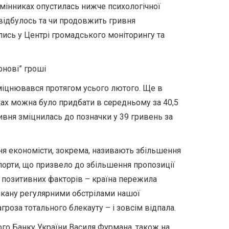
обмінниках опустилась нижче психологічної
 відбулось та чи продовжить гривня
лись у Центрі громадського моніторингу та
рнові” гроші
міцнювався
протягом усього лютого. Ще в
ах можна було придбати в середньому за 40,5
ривня зміцнилась до позначки у 39 гривень за
я економісти, зокрема, називають збільшення
 порти, що призвело до збільшення пропозиції
з позитивних факторів – країна пережила
икану регулярними обстрілами нашої
агроза тотального блекауту – і зовсім відпала.
го Банку України Василя Фурмана, також на