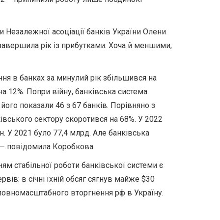
и Незалежної асоціації банків України Олени
завершила рік із прибутками. Хоча й меншими,
ня в банках за минулий рік збільшився на
на 12%. Попри війну, банківська система
його показали 46 з 67 банків. Порівняно з
вського сектору скоротився на 68%. У 2022
н. У 2021 було 77,4 млрд. Але банківська
, — повідомила Коробкова.
м стабільної роботи банківської системи є
ів: в січні їхній обсяг сягнув майже $30
 повномасштабного вторгнення рф в Україну.