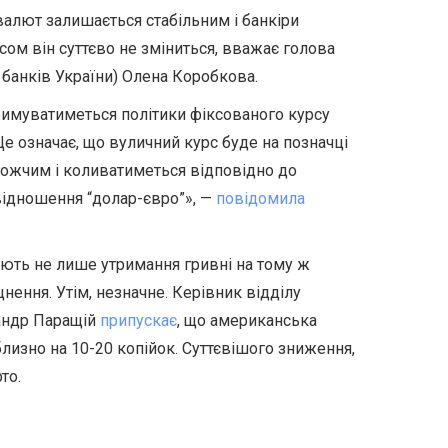
валют залишається стабільним і банкіри
ом він суттєво не зміниться, вважає голова
банків України) Олена Коробкова.
римуватиметься політики фіксованого курсу
 Це означає, що вуличний курс буде на позначці
ожчим і коливатиметься відповідно до
ввідношення
“долар-євро
”», —
повідомила
ують не лише утримання гривні на тому ж
цнення. Утім, незначне.
Керівник відділу
сандр Паращій
припускає
, що американська
изно на 10-20 копійок.
Суттєвішого
зниження,
то.