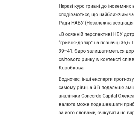
Наразі курс гривні до іноземних 
сподіваються, що найближчим час
Ради НАБУ (Незалежна асоціація 
«В осяжній перспективі НБУ дот
“гривня-долар” на позначці 36,6.
39–41. Євро залишатиметься дор
світового ринку в контексті спі
Коробкова.
Водночас, інші експерти прогноз
самому рівні, а й її подальше змі
аналітики Concorde Capital Олек
валюта може подешевшати прибл
за його словами, очікувати не вар