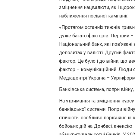
зміцнення
нацвалюти
, як і щоро
наближення посівної кампанії.
«
Протягом останніх тижнів грив
дуже багато факторів. Перший – п
Національний банк, які пов’язан
депозитах у валюті. Другий факто
фактор. Це було і до війни, що в
фактор – комунікаційний. Люди сь
Медіацентрі Україна – Укрінфор
Банківська система, попри війну,
На утримання та зміцнення курс
банківської системи. Попри війн
стійкість, особливо порівняно із
бойових дій на Донбасі, анексію
збанкрутували сотні банків. У 2