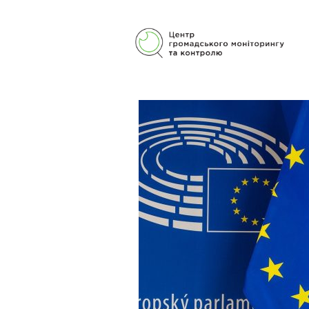
Центр громадського моніторингу
та контролю