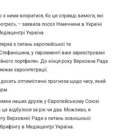
 з ними впоратися, бо це справді вимоги, які
огрес», – заявила посол Німеччини в Україні
едіацентрі Україна.
терка з питань європейської та
 Стефанішина, у парламенті вже зареєстровані
ійного портфеля». До кінця року Верховна Рада
межах євроінтеграції.
і досить оптимістичні прогнози щодо часу, який
орм.
имки наших друзів у Європейському Союзі
 це відбулося за рік чи два. Можливо, я
ету Верховної Ради з питань зовнішньої
рифінгу в Медіацентрі Україна.