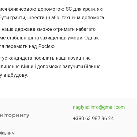
ися фінансовою допомогою ЄС для країн, які
ути гранти, інвестиції або технічна допомога.
та наша держава зможе отримати набагато
име стабільніші та захищеніші умови. Однак
ля перемоги над Росією.
атус кандидата посилить наші позиції на
пинення війни і допоможе залучити більше
у відбудову.
naglyad.info@gmail.com
+380 63 987 96 24
 вільним