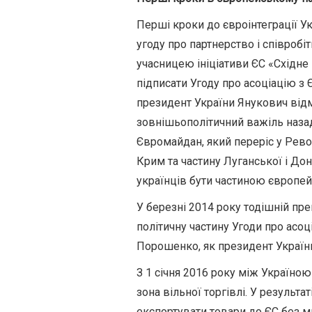
Перші кроки до євроінтеграції У
угоду про партнерство і співробі
учасницею ініціативи ЄС «Східне 
підписати Угоду про асоціацію з 
президент України Янукович від
зовнішьополітичний важіль назад
Євромайдан, який переріс у Рево
Крим та частину Луганської і До
українців бути частиною європей
У березні 2014 року тодішній пр
політичну частину Угоди про асоці
Порошенко, як президент України,
З 1 січня 2016 року між Україно
зона вільної торгівлі. У результа
експортувати товари до ЄС без м