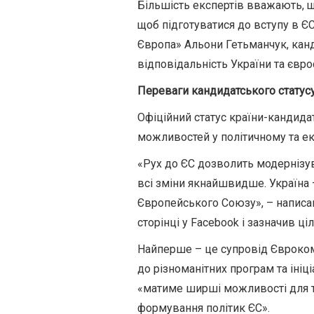
Більшість експертів вважають, щ
щоб підготуватися до вступу в Є
Європа» Альони Гетьманчук, канд
відповідальність України та євро
Переваги кандидатського статус
Офіційний статус країни-кандида
можливостей у політичному та е
«Рух до ЄС дозволить модернізув
всі зміни якнайшвидше. Україна 
Європейського Союзу», – написа
сторінці у Facebook і зазначив ціл
Найперше – це супровід Євроком
до різноманітних програм та ініці
«матиме ширші можливості для тог
формування політик ЄС».