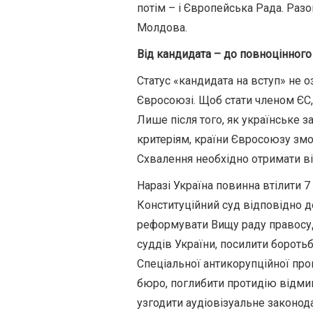
потім – і Європейська Рада. Раз
Молдова.
Від кандидата – до повноцінного
Статус «кандидата на вступ» не 
Євросоюзі. Щоб стати членом ЄС,
Лише після того, як українське
критеріям, країни Євросоюзу змо
Схвалення необхідно отримати від
Наразі Україна повинна втілити 
Конституційний суд відповідно д
реформувати Вищу раду правосуд
суддів України, посилити бороть
Спеціальної антикорупційної про
бюро, поглибити протидію відмив
узгодити аудіовізуальне законо