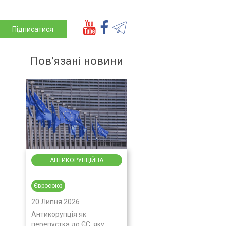
Підписатися
Пов’язані новини
АНТИКОРУПЦІЙНА
ДІЯЛЬНІСТЬ
Євросоюз
20 Липня 2026
Антикорупція як
перепустка до ЄС: яку