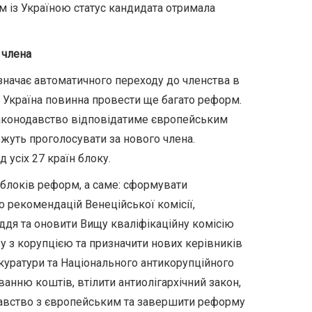
ом із Україною статус кандидата отримала
 члена
означає автоматичного переходу до членства в
 Україна повинна провести ще багато реформ.
 законодавство відповідатиме європейським
жуть проголосувати за нового члена.
 усіх 27 країн блоку.
7 блоків реформ, а саме: сформувати
о рекомендацій Венеційської комісії,
дя та оновити Вищу кваліфікаційну комісію
бу з корупцією та призначити нових керівників
куратури та Національного антикорупційного
анню коштів, втілити антиолігархічний закон,
давство з європейським та завершити реформу