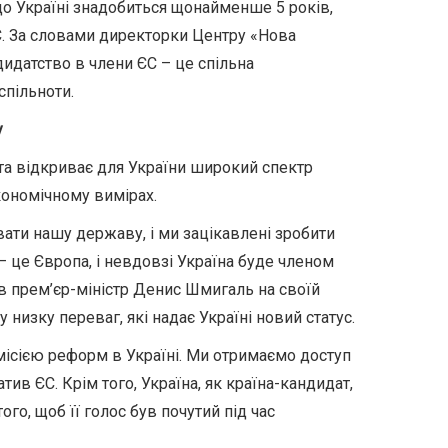
о Україні знадобиться щонайменше 5 років,
С. За словами директорки Центру «Нова
идатство в члени ЄС – це спільна
спільноти.
у
та відкриває для України широкий спектр
кономічному вимірах.
ати нашу державу, і ми зацікавлені зробити
– це Європа, і невдовзі Україна буде членом
в прем’єр-міністр Денис Шмигаль на своїй
у низку переваг, які надає Україні новий статус.
ісією реформ в Україні. Ми отримаємо доступ
атив ЄС. Крім того, Україна, як країна-кандидат,
о, щоб її голос був почутий під час