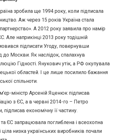
країна зробила ще 1994 року, коли підписала
тництво. Аж через 15 років Україна стала
партнерство». А 2012 року заявила про намір
ЄС. Але наприкінці 2013 року тодішній
мовився підписати Угоду, повернувши
 до Москви. Як наслідок, спалахнув
люцію Гідності. Янукович утік, а РФ окупувала
нецької областей. І це лише посилило бажання
ської спільноти.
ем’єр-міністр Арсеній Яценюк підписав
ацію з ЄС, а в червні 2014-го – Петро
 підписав економічну її частину.
ю та ЄС запрацювала поглиблена і всеохопна
ті ціла низка українських виробників почали
ита.