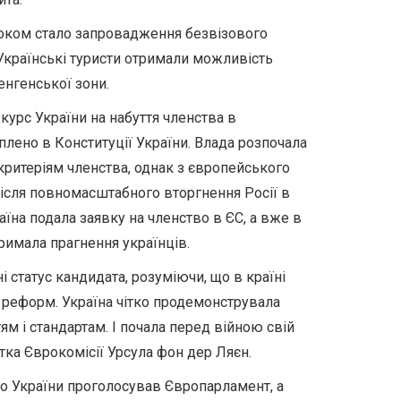
оком стало запровадження безвізового
 Українські туристи отримали можливість
енгенської зони.
курс України на набуття членства в
лено в Конституції України. Влада розпочала
критеріям членства, однак з європейського
ісля повномасштабного вторгнення Росії в
аїна подала заявку на членство в ЄС, а вже в
римала прагнення українців.
 статус кандидата, розуміючи, що в країні
реформ. Україна чітко продемонструвала
м і стандартам. І почала перед війною свій
тка Єврокомісії Урсула фон дер Ляєн.
во України проголосував Європарламент, а