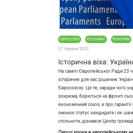
ЄВРОСОЮЗ
РЕЗОНАНС
РЕФОРМИ
27 Червня 2022
Історична віха: Украї
На саміті Європейської Ради 23 
історичне для нас рішення. Украї
Євросоюзу. Це те, заради чого ук
зокрема, борються на фронті сьог
економічний союз, а про гарантії
змінює статус кандидата і як шв
спільноти, дізнався Центр грома
Перші кроки в європейському н