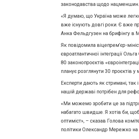
законодавства щодо нацменшин.
«Я думаю, що Україна може легко
вже існують довгі роки. Є вже пр
Анка Фельдгузен на брифінгу в М
Як повідомила віцепрем’єр-мініс
євроатлантичної інтеграції Ольга
80 законопроєктів «євроінтеграц
планує розглянути 30 проєктів у 
Експерти дають як стримані, так 
нашій державі потрібен для реф
«Ми можемо зробити це за підтр
набагато швидше. Я хотів би, щоб
оптиміст», – сказав Голова коміт
політики Олександр Мережко на б