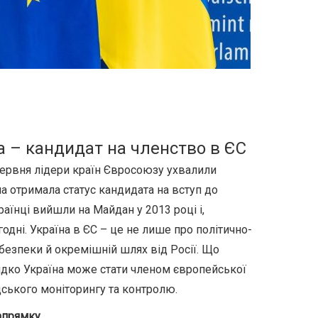
на – кандидат на членство в ЄС
червня лідери країн Євросоюзу ухвалили
на отримала статус кандидата на вступ до
раїнці вийшли на Майдан у 2013 році і,
одні. Україна в ЄС – це не лише про політично-
 безпеки й окремішній шлях від Росії. Що
идко Україна може стати членом європейської
дського моніторингу та контролю.
апрямку