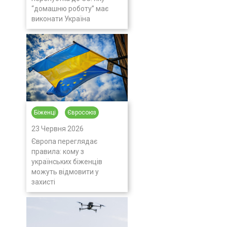
“домашню роботу” має
виконати Україна
Біженці
Євросоюз
23 Червня 2026
Європа переглядає
правила: кому з
українських біженців
можуть відмовити у
захисті