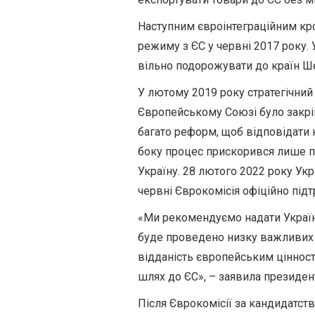
Наступним євроінтеграційним кр
режиму з ЄС у червні 2017 року.
вільно подорожувати до країн Ш
У лютому 2019 року стратегічний 
Європейському Союзі було закріп
багато реформ, щоб відповідати 
боку процес прискорився лише п
Україну. 28 лютого 2022 року Укр
червні Єврокомісія офіційно підт
«Ми рекомендуємо надати Україні
буде проведено низку важливих 
відданість європейським цінностя
шлях до ЄС», – заявила президен
Після Єврокомісії за кандидатст