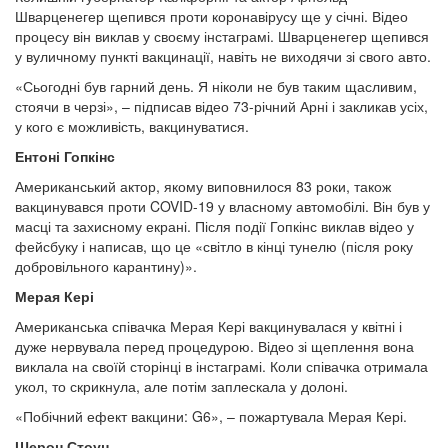
Шварценегер щепився проти коронавірусу ще у січні. Відео
процесу він виклав у своєму інстаграмі. Шварценегер щепився
у вуличному пункті вакцинації, навіть не виходячи зі свого авто.
«Сьогодні був гарний день. Я ніколи не був таким щасливим,
стоячи в черзі», – підписав відео 73-річний Арні і закликав усіх,
у кого є можливість, вакцинуватися.
Ентоні Гопкінс
Американський актор, якому виповнилося 83 роки, також
вакцинувався проти COVID-19 у власному автомобілі. Він був у
масці та захисному екрані. Після події Гопкінс виклав відео у
фейсбуку і написав, що це «світло в кінці тунелю (після року
добровільного карантину)».
Мерая Кері
Американська співачка Мерая Кері вакцинувалася у квітні і
дуже нервувала перед процедурою. Відео зі щеплення вона
виклала на своїй сторінці в інстаграмі. Коли співачка отримала
укол, то скрикнула, але потім заплескала у долоні.
«Побічний ефект вакцини: G6», – пожартувала Мерая Кері.
Шерон Стоун