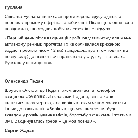
Руслана
Співачка Руслана щепилася проти коронавірусу однією з
перших у прямому ефірі на телебаченні. Після щеплення вона
повідомила, що жодних побічних ефектів не відчула.
«Перший день після вакцинації пройшов у звичному для мене
активному режимі: протягом 15 хв обливалася крижаною
водою; пробігла лісом 12 км; танцювала протягом години на
повну силу; до пізньої ночі працювала у студії», – написала
Руслана у соцмережах.
Олександр Педан
Шоумен Олександр Педан також щепився в телеефірі
вакциною Covishield. За словами Педана, він не хотів
щепитися поза чергою, але вирішив таким чином заохотити
інших до вакцинації: «Вирішив, що моє щеплення буде
вкладом у розвінчування міфів, боротьбу з фейками і жовтими
ЗМІ. Вакцинуватись треба – це моя позиція».
Сергій Жадан