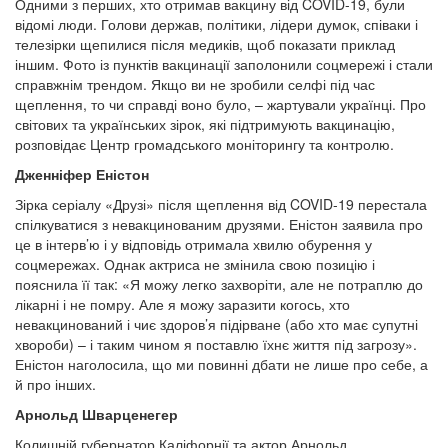
Одними з перших, хто отримав вакцину від COVID-19, були
відомі люди. Голови держав, політики, лідери думок, співаки і
телезірки щепилися після медиків, щоб показати приклад
іншим. Фото із пунктів вакцинації заполонили соцмережі і стали
справжнім трендом. Якщо ви не зробили селфі під час
щеплення, то чи справді воно було, – жартували українці. Про
світових та українських зірок, які підтримують вакцинацію,
розповідає Центр громадського моніторингу та контролю.
Дженніфер Еністон
Зірка серіалу «Друзі» після щеплення від COVID-19 перестала
спілкуватися з невакцинованим друзями. Еністон заявила про
це в інтерв’ю і у відповідь отримала хвилю обурення у
соцмережах. Однак актриса не змінила свою позицію і
пояснила її так: «Я можу легко захворіти, але не потраплю до
лікарні і не помру. Але я можу заразити когось, хто
невакцинований і чиє здоров’я підірване (або хто має супутні
хвороби) – і таким чином я поставлю їхнє життя під загрозу».
Еністон наголосила, що ми повинні дбати не лише про себе, а
й про інших.
Арнольд Шварценегер
Колишній губернатор Каліфорнії та актор Арнольд