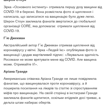
Зірка «Основного інстинкту» отримала першу дозу вакцини від
COVID-19 в березні. Вона розмістила фото зі щеплення і
написала, що записатися на вакцинацію було дуже легко.
Шерон Стоун закликала фанатів звертатися до глобальної
організації CORE, яка допомагає отримати щеплення від
COVID-19.
Г’ю Джекман
Австралійський актор Г’ю Джекман отримав щеплення від
коронавірусу у квітні. Зірка «Людей Ікс» опублікував фото із
вакцинації і додав жартівливий підпис: «Лікувальна здатність
Росомахи не може врятувати мене від COVID. Але вакцина
може. Отримайте її!».
Аріана Гранде
Американська співачка Аріана Гранде не лише повідомила
фанатам, що вакцинувалася проти коронавірусу, а й
поширила посилання на лікарів та статтю зі спростуванням
міфів про вакцинацію. На своїй сторінці в інстаграмі Гранде
закликала фанатів щепитися, оскільки епідемія досі триває, а
дельта-штам набирає обертів.