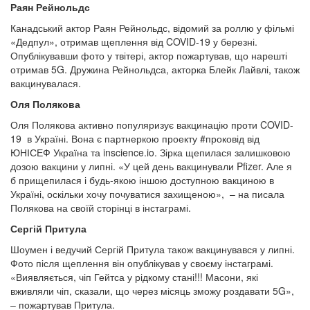
Раян Рейнольдс
Канадський актор Раян Рейнольдс, відомий за роллю у фільмі
«Дедпул», отримав щеплення від COVID-19 у березні.
Опублікувавши фото у твітері, актор пожартував, що нарешті
отримав 5G. Дружина Рейнольдса, акторка Блейк Лайвлі, також
вакцинувалася.
Оля Полякова
Оля Полякова активно популяризує вакцинацію проти COVID-
19 в Україні. Вона є партнеркою проекту #проковід від
ЮНІСЕФ Україна та inscience.io. Зірка щепилася залишковою
дозою вакцини у липні. «У цей день вакцинували Pfizer. Але я
б прищепилася і будь-якою іншою доступною вакциною в
Україні, оскільки хочу почуватися захищеною», – на писала
Полякова на своїй сторінці в інстаграмі.
Сергій Притула
Шоумен і ведучий Сергій Притула також вакцинувався у липні.
Фото після щеплення він опублікував у своєму інстаграмі.
«Виявляється, чіп Гейтса у рідкому стані!!! Масони, які
вживляли чіп, сказали, що через місяць зможу роздавати 5G»,
– пожартував Притула.