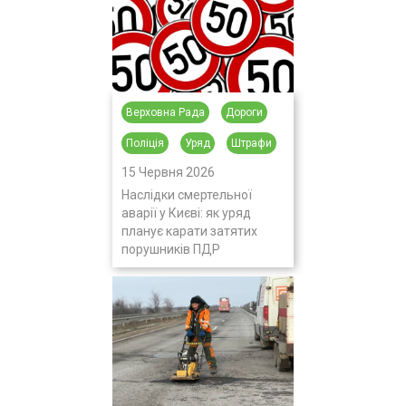
Верховна Рада
Дороги
Поліція
Уряд
Штрафи
15 Червня 2026
Наслідки смертельної
аварії у Києві: як уряд
планує карати затятих
порушників ПДР