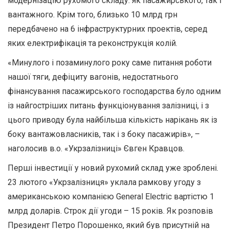
модернізацію рухомого складу: як пасажирського, так і
вантажного. Крім того, близько 10 млрд грн
передбачено на 6 інфраструктурних проектів, серед
яких електрифікація та реконструкція колій.
«Минулого і позаминулого року саме питання роботи
нашої тяги, дефіциту вагонів, недостатнього
фінансування пасажирського господарства було одним
із найгостріших питань функціонування залізниці, і з
цього приводу була найбільша кількість нарікань як із
боку вантажовласників, так і з боку пасажирів», –
наголосив в.о. «Укрзалізниці» Євген Кравцов.
Перші інвестиції у новий рухомий склад уже зроблені.
23 лютого «Укрзалізниця» уклала рамкову угоду з
американською компанією General Electric вартістю 1
млрд доларів. Строк дії угоди – 15 років. Як розповів
Президент Петро Порошенко, який був присутній на