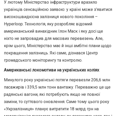
У лютому Міністерство інфраструктури вразило
українців сенсаційною заявою: у країні може з’явитися
високошвидкісна залізниця нового покоління –
Hyperloop. Технологія, яку розробляє відомий
американський винахідник Ілон Маск і яку досі ще
ніхто не запровадив для масових перевезень. Але,
крім цього, Міністерство має й інші амбітні плани щодо
покращення залізниць. Які саме, дізнався Центр
громадського моніторингу та контролю.
Американські локомотиви на українських коліях
Минулого року українські потяги перевезли 206,6 млн
пасажирів і 339,5 млн тонн вантажу. Переважно це ще
радянські вагони, які потребують якщо не повної
заміни, то суттєвого оновлення. Саме тому цього року
«Укрзалізниця» планує витратити 18 млрд грн на