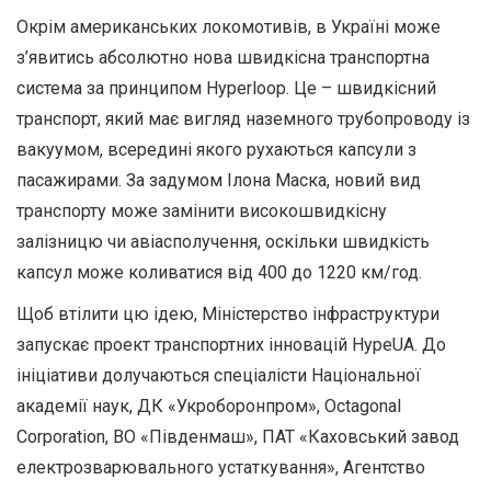
Окрім американських локомотивів, в Україні може
з’явитись абсолютно нова швидкісна транспортна
система за принципом Hyperloop. Це – швидкісний
транспорт, який має вигляд наземного трубопроводу із
вакуумом, всередині якого рухаються капсули з
пасажирами. За задумом Ілона Маска, новий вид
транспорту може замінити високошвидкісну
залізницю чи авіасполучення, оскільки швидкість
капсул може коливатися від 400 до 1220 км/год.
Щоб втілити цю ідею, Міністерство інфраструктури
запускає проект транспортних інновацій HypeUA. До
ініціативи долучаються спеціалісти Національної
академії наук, ДК «Укроборонпром», Octagonal
Corporation, ВО «Південмаш», ПАТ «Каховський завод
електрозварювального устаткування», Агентство