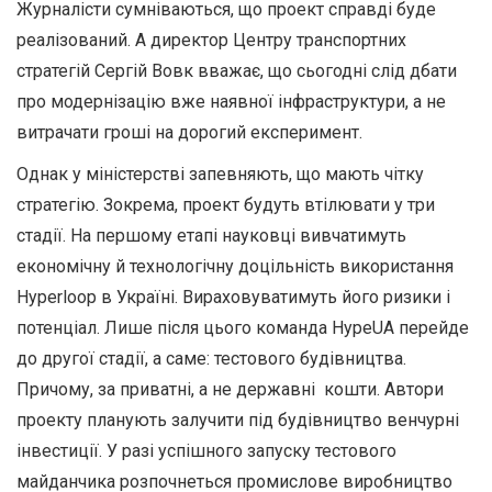
Журналісти сумніваються, що проект справді буде
реалізований. А директор Центру транспортних
стратегій Сергій Вовк вважає, що сьогодні слід дбати
про модернізацію вже наявної інфраструктури, а не
витрачати гроші на дорогий експеримент.
Однак у міністерстві запевняють, що мають чітку
стратегію. Зокрема, проект будуть втілювати у три
стадії. На першому етапі науковці вивчатимуть
економічну й технологічну доцільність використання
Hyperloop в Україні. Вираховуватимуть його ризики і
потенціал. Лише після цього команда HypeUA перейде
до другої стадії, а саме: тестового будівництва.
Причому, за приватні, а не державні кошти. Автори
проекту планують залучити під будівництво венчурні
інвестиції. У разі успішного запуску тестового
майданчика розпочнеться промислове виробництво