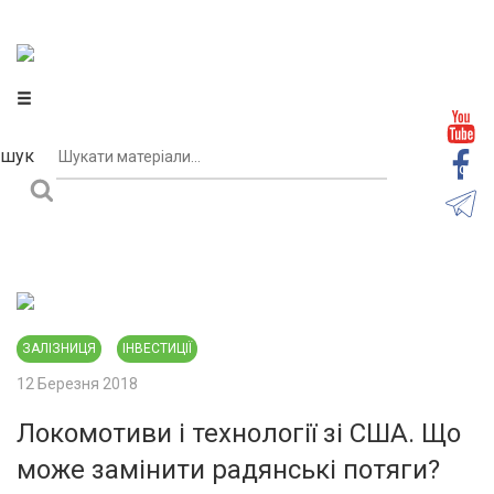
Центр громадського моніторингу та контролю
шук
Підписати
ЗАЛІЗНИЦЯ
ІНВЕСТИЦІЇ
12 Березня 2018
Локомотиви і технології зі США. Що
може замінити радянські потяги?