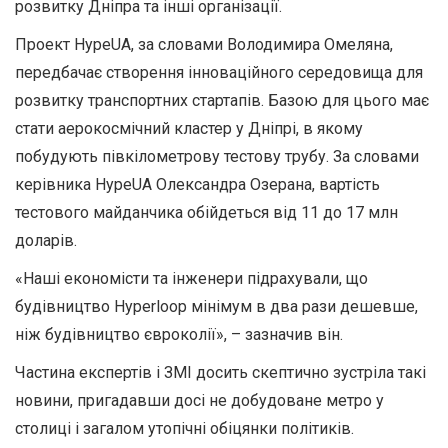
розвитку Дніпра та інші організації.
Проект HypeUA, за словами Володимира Омеляна,
передбачає створення інноваційного середовища для
розвитку транспортних стартапів. Базою для цього має
стати аерокосмічний кластер у Дніпрі, в якому
побудують півкілометрову тестову трубу. За словами
керівника HypeUA Олександра Озерана, вартість
тестового майданчика обійдеться від 11 до 17 млн
доларів.
«Наші економісти та інженери підрахували, що
будівництво Hyperloop мінімум в два рази дешевше,
ніж будівництво євроколії», – зазначив він.
Частина експертів і ЗМІ досить скептично зустріла такі
новини, пригадавши досі не добудоване метро у
столиці і загалом утопічні обіцянки політиків.