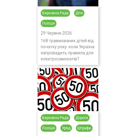
Верховна Рада
Діти
Поліція
29 Червня 2026
168 травмованих дітей від
початку року: коли Україна
запровадить правила для
електросамокатів?
Верховна Рада
Дороги
Поліція
Уряд
Штрафи