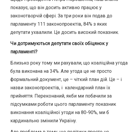
показує, що він досить активно працює у
законотворчій сфері. За три роки він подав до
парламенту 111 законопроектів, 84% з яких
депутати ухвалили. Це досить високий показник.
Чи дотримуються депутати своїх обіцянок у
парламенті?
Близько року тому ми рахували, що коаліційна угода
була виконана на 34%. Але угода це не просто
формальний документ, це – чіткий план дій. Це – і
назви законопроектів, і календарний план їх
прийняття. Переконаний, якби ми побачили за
підсумками роботи цього парламенту показник
виконання коаліційної угоди на 80-90%, ми б
кардинально змінили Україну.
Але проблема в тому, що політики просто не