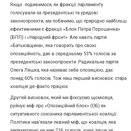
Якщо подивимося, як фракції парламенту
голосували за президентські та урядові
законопроекти, ми побачимо, що природно найбільш
ефективними є фракції «Блок Петра Порошенка»
(БПП) і «Народний фронт». Але навіть партія
«Батьківщина», яка говорить про свою
опозиційність, дає в середньому 53% голосів за
президентські законопроекти. Радикальна партія
Олега Ляшка, яка називає себе опозицією, дає
понад 60% голосів. Тож наш перший висновок: стара
коаліція де-факто працює.
Другий висновок, який ми фіксуємо щомісяця,
руйнує міф про «Опозиційний блок» (ОБ) як
ситуативного союзника парламентської коаліції.
Політики нав’язали певний міф, що коаліція, яка
математично не має 226 голосів, існує лише за