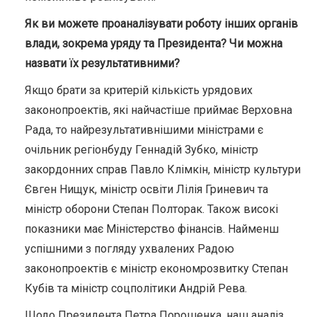
Як ви можете проаналізувати роботу інших органів
влади, зокрема уряду та Президента? Чи можна
назвати їх результативними?
Якщо брати за критерій кількість урядових
законопроектів, які найчастіше приймає Верховна
Рада, то найрезультативнішими міністрами є
очільник регіонбуду Геннадій Зубко, міністр
закордонних справ Павло Клімкін, міністр культури
Євген Нищук, міністр освіти Лілія Гриневич та
міністр оборони Степан Полторак. Також високі
показники має Міністерство фінансів. Найменш
успішними з погляду ухвалених Радою
законопроектів є міністр економрозвитку Степан
Кубів та міністр соцполітики Андрій Рева.
Щодо Президента Петра Порошенка, наш аналіз