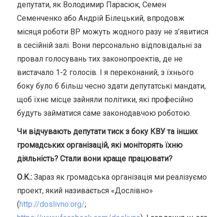
депутати, як Володимир Парасюк, Семен
Семенченко або Андрій Білецький, впродовж
місяця роботи ВР можуть жодного разу не з’явитися
в сесійній залі. Вони персонально відповідальні за
провал голосувань тих законопроектів, де не
вистачало 1-2 голосів. І я переконаний, з їхнього
боку було б більш чесно здати депутатські мандати,
щоб їхнє місце зайняли політики, які професійно
будуть займатися саме законодавчою роботою.
Чи відчувають депутати тиск з боку КВУ та інших
громадських організацій, які моніторять їхню
діяльність? Стали вони краще працювати?
О.К.:
Зараз як громадська організація ми реалізуємо
проект, який називається «Дослівно»
(
http://doslivno.org/
;