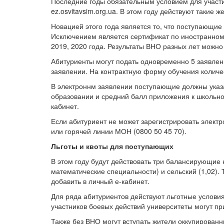
Последние годы обязательным условием для участи
ez.osvitavsim.org.ua. В этом году действуют таки
Новацией этого года является то, что поступающие 
Исключением является сертификат по иностранному 
2019, 2020 года. Результаты ВНО разных лет можно
Абитуриенты могут подать одновременно 5 заявлени
заявлении. На контрактную форму обучения количес
В электроннм заявлении поступающие должны указ
образовании и средний балл приложения к школьном
кабинет.
Если абитуриент не может зарегистрировать электр
или горячей линии МОН (0800 50 45 70).
Льготы и квоты для поступающих
В этом году будут действовать три балансирующие 
математические специальности) и сельский (1,02)
добавить в личный е-кабинет.
Для ряда абитуриентов действуют льготные условия
участников боевых действий университеты могут пр
Также без ВНО могут вступать жители оккупирован