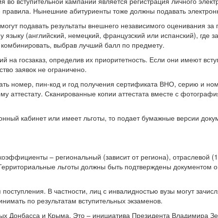
я во вступительной кампании является регистрация личного элект
е же правила. Нынешние абитуриенты тоже должны подавать электро
могут подавать результаты внешнего независимого оценивания за п
языку (английский, немецкий, французский или испанский), где за
 комбинировать, выбрав лучший балл по предмету.
й на госзаказ, определив их приоритетность. Если они имеют всту
тво заявок не ограничено.
ать номер, пин-код и год получения сертификата ВНО, серию и н
у аттестату. Сканированные копии аттестата вместе с фотография
онный кабинет или имеет льготы, то подает бумажные версии доку
коэффициенты – региональный (зависит от региона), отраслевой (1
. Территориальные льготы должны быть подтверждены документом о
 поступления. В частности, лиц с инвалидностью вузы могут зачисл
инимать по результатам вступительных экзаменов.
ных Донбасса и Крыма. Это – инициатива Президента Владимира З