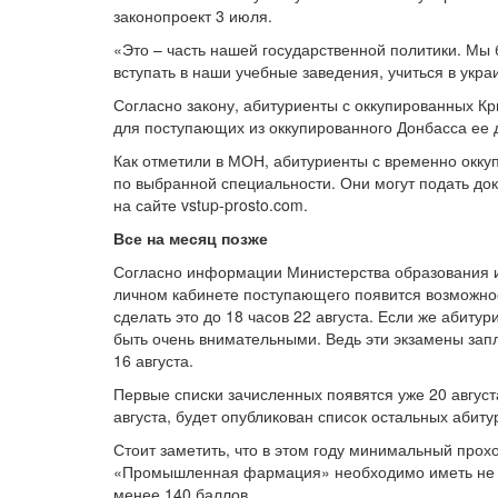
законопроект 3 июля.
«Это – часть нашей государственной политики. Мы 
вступать в наши учебные заведения, учиться в укра
Согласно закону, абитуриенты с оккупированных Кр
для поступающих из оккупированного Донбасса ее 
Как отметили в МОН, абитуриенты с временно оккуп
по выбранной специальности. Они могут подать до
на сайте vstup-prosto.com.
Все на месяц позже
Согласно информации Министерства образования и н
личном кабинете поступающего появится возможност
сделать это до 18 часов 22 августа. Если же абит
быть очень внимательными. Ведь эти экзамены запл
16 августа.
Первые списки зачисленных появятся уже 20 август
августа, будет опубликован список остальных абит
Стоит заметить, что в этом году минимальный про
«Промышленная фармация» необходимо иметь не м
менее 140 баллов.