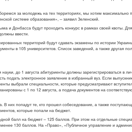
боремся за молодежь на тех территориях, мы хотим максимально п
инской системе образования», – заявил Зеленский.
ыма и Донбасса будут проходить конкурс в рамках своей квоты. Для
должны ввести.
ированных территорий будут сдавать экзамены по истории Украины,
кументы в 105 университетов. Список заведений, а также другая 
ауки, до 1 августа абитуриенты должны зарегистрироваться в лич
ь подать электронное заявление в избранный вуз. Если выпускник
уриенты выбрали специальности, которые предусматривают вступите
анированы с 1 по 12 августа, а подача документов на соответству
а. В них попадут те, кто прошел собеседование, а также поступаю
уриентов, которые попали на бюджет.
ходной балл на бюджет – 125 баллов. При этом на отдельные спец
енее 130 баллов. На «Право», «Публичное управление и админи