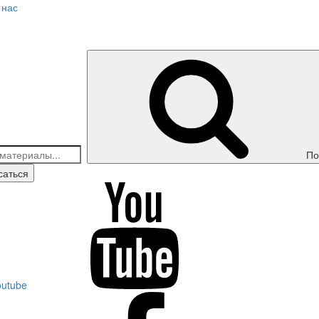
 нас
По
саться
outube