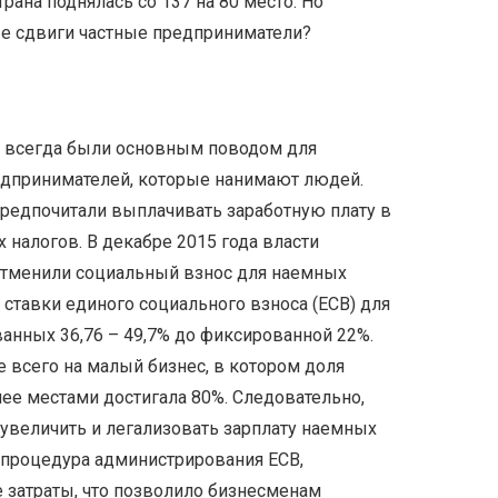
трана поднялась со 137 на 80 место. Но
е сдвиги частные предприниматели?
ы всегда были основным поводом для
едпринимателей, которые нанимают людей.
редпочитали выплачивать заработную плату в
х налогов. В декабре 2015 года власти
отменили социальный взнос для наемных
ставки единого социального взноса (ЕСВ) для
анных 36,76 – 49,7% до фиксированной 22%.
 всего на малый бизнес, в котором доля
 нее местами достигала 80%. Следовательно,
увеличить и легализовать зарплату наемных
 процедура администрирования ЕСВ,
затраты, что позволило бизнесменам