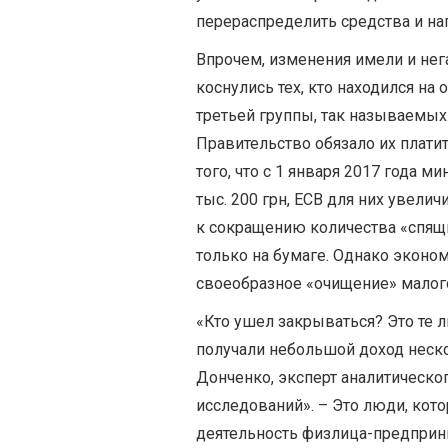
перераспределить средства и нап
Впрочем, изменения имели и нега
коснулись тех, кто находился на
третьей группы, так называемы
Правительство обязало их платит
того, что с 1 января 2017 года 
тыс. 200 грн, ЕСВ для них увелич
к сокращению количества «спящи
только на бумаге. Однако эконо
своеобразное «очищение» малого
«Кто ушел закрываться? Это те л
получали небольшой доход нескол
Донченко, эксперт аналитическо
исследований». – Это люди, кот
деятельность физлица-предприни