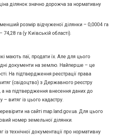
ціна ділянок значно дорожча за нормативну
менший розмір відчуженої ділянки – 0,0004 га
 74,28 га (у Київській області).
кі мають паї, продати їх. Але для цього
ідні документи на землю. Найперше – це
ті. На підтвердження реєстрації права
витяг (свідоцтво) з Державного реєстру
, а на підтвердження внесення даних до
– витяг із цього кадастру.
евірити на сайті map.land.gov.ua. Для цього
овий номер земельної ділянки.
г із технічної документації про нормативну