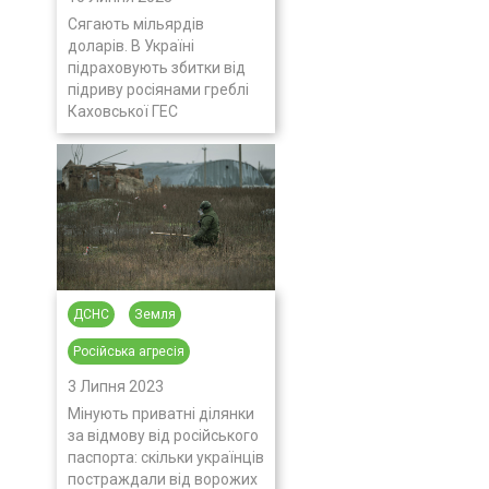
Сягають мільярдів
доларів. В Україні
підраховують збитки від
підриву росіянами греблі
Каховської ГЕС
ДСНС
Земля
Російська агресія
3 Липня 2023
Мінують приватні ділянки
за відмову від російського
паспорта: скільки українців
постраждали від ворожих