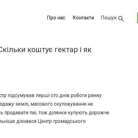
Про нас
Контакти
Пошук
кільки коштує гектар і як
тр підсумував перші сто днів роботи ринку
родажу землі, масового скуповування не
ть продавати паї, тож ділянки купують дорожче
альніше дізнався Центр громадського