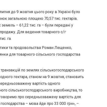
липня до 9 жовтня цього року в Україні було
нок загальною площею 70,57 тис. гектарів.
земель – 61,22 тис. га – були передані у
-продажу. Для ведення товарного с/г
ис. га.
літики та продовольства Роман Лещенко,
лянки для товарного сільського господарства
 транзакцій по землях сільськогосподарського
 одного гектара, станом на 9 жовтня, становить
середньозважену вартість одного
ного сільськогосподарського виробництва, то
 говоримо про середньозважену вартість для
господарства – мова йде про 33 000 грн», –