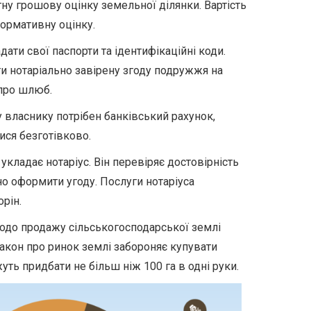
тну грошову оцінку земельної ділянки. Вартість
ормативну оцінку.
ати свої паспорти та ідентифікаційні коди.
ти нотаріально завірену згоду подружжя на
 про шлюб.
 власнику потрібен банківський рахунок,
ися безготівково.
кладає нотаріус. Він перевіряє достовірність
о оформити угоду. Послуги нотаріуса
рін.
щодо продажу сільськогосподарської землі
закон про ринок землі забороняє купувати
ть придбати не більш ніж 100 га в одні руки.