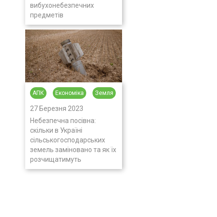
вибухонебезпечних
предметів
АПК
Економіка
Земля
27 Березня 2023
Небезпечна посівна:
скільки в Україні
сільськогосподарських
земель заміновано та як їх
розчищатимуть