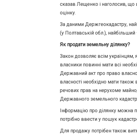
сказав Лещенко і наголосив, що 
оцінку.
За даними Держгеокадастру, най
(у Полтавській обл.), найбільший –
Як продати земельну ділянку?
Закон дозволяє всім українцям, я
власники повинні мати всі необх
Державний акт про право власнос
власності необхідно мати також 
речових прав на нерухоме майно
Державного земельного кадастру 
Інформацію про ділянку можна пер
потрібно ввести у пошук кадастр
Для продажу потрібен також витя