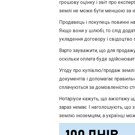
грошову оцінку і звіт про експер
землі не може бути меншою за н
Продавець і покупець повинні над
Якщо вони у шлюбі, то слід дода
укладення договору і свідоцтво
Варто зауважити, що для продажу
оскільки оплата буде здійснюват
Угоду про купівлю/продаж землі у
документів і допомагає правильн
сплачуються за домовленістю сто
Нотаріуси кажуть, що ажіотажу 
зараз немає. І наголошують, що 
землю іноземцям, а українці можу