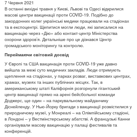
7 Червня 2021
В останні вихідні травня у Києві, Львові та Одесі відкрилися
масові центри вакцинації проти COVID-19. Подібно до
закордонних колег українські медики працювали на стадіонах
та в експоцентрі. Щепитися могли люди, які записалися на
вакцинацію через «Дію» або контакт-центр Міністерства
охорони здоров’я. Детальніше про це дізнався Центр
громадського моніторингу та контролю.
Переймаючи світовий досвід
У Європі та США вакцинація проти COVID-19 уже давно
вийшла за межі суто медичних закладів. Люди отримують
щеплення на стадіонах, у парках розваг, виставкових центрах,
храмах, музеях та інших публічних місцях. Так, в
американському штаті Каліфорнія розгорнули гігантський
центр вакцинації прямо на арені бейсбольної команди
Доджерс, ще один – на паркувальному майданчику
Діснейленду. У Нью-Йорку бригади з вакцинації розмістилися у
природничому музеї, у Монреалі – на Олімпійському стадіоні,
в Лондоні – у Вестмінстерському абатстві. А французькі Канни
організували масову вакцинацію у палаці фестивалів та
конференцій.