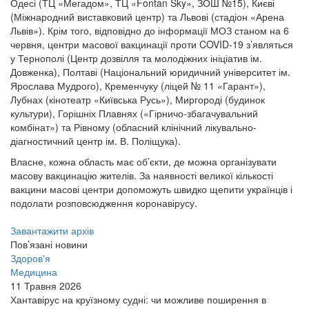
Одесі (ТЦ «Мегадом», ТЦ «Fontan Sky», ЗОШ №15), Києві
(Міжнародний виставковий центр) та Львові (стадіон «Арена
Львів»). Крім того, відповідно до інформації МОЗ станом на 6
червня, центри масової вакцинації проти COVID-19 з’являться
у Тернополі (Центр дозвілля та молодіжних ініціатив ім.
Довженка), Полтаві (Національний юридичний університет ім.
Ярослава Мудрого), Кременчуку (ліцей № 11 «Гарант»),
Лубнах (кінотеатр «Київська Русь»), Миргороді (будинок
культури), Горішніх Плавнях («Гірничо-збагачувальний
комбінат») та Рівному (обласний клінічний лікувально-
діагностичний центр ім. В. Поліщука).
Власне, кожна область має об’єкти, де можна організувати
масову вакцинацію жителів. За наявності великої кількості
вакцини масові центри допоможуть швидко щепити українців і
подолати розповсюдження коронавірусу.
Завантажити архів
Пов’язані новини
Здоров'я
Медицина
11 Травня 2026
Хантавірус на круїзному судні: чи можливе поширення в