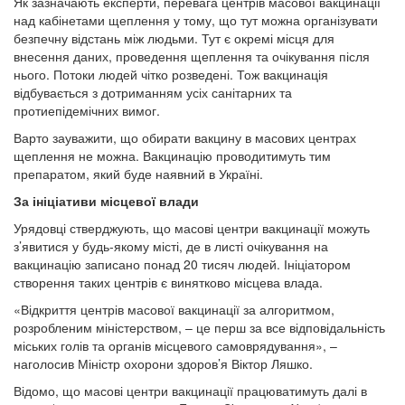
Як зазначають експерти, перевага центрів масової вакцинації
над кабінетами щеплення у тому, що тут можна організувати
безпечну відстань між людьми. Тут є окремі місця для
внесення даних, проведення щеплення та очікування після
нього. Потоки людей чітко розведені. Тож вакцинація
відбувається з дотриманням усіх санітарних та
протиепідемічних вимог.
Варто зауважити, що обирати вакцину в масових центрах
щеплення не можна. Вакцинацію проводитимуть тим
препаратом, який буде наявний в Україні.
За
ініціативи місцевої влади
Урядовці стверджують, що масові центри вакцинації можуть
з’явитися у будь-якому місті, де в листі очікування на
вакцинацію записано понад 20 тисяч людей. Ініціатором
створення таких центрів є винятково місцева влада.
«Відкриття центрів масової вакцинації за алгоритмом,
розробленим міністерством, – це перш за все відповідальність
міських голів та органів місцевого самоврядування», –
наголосив Міністр охорони здоров’я Віктор Ляшко.
Відомо, що масові центри вакцинації працюватимуть далі в