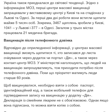
Україна також приєдналася до світової тенденції. Згідно з
інформацією МОЗ, перші центри масової вакцинації
запрацювали у виставковому центрі у Києві та на стадіонах у
Львові та Одесі. За перші два дні роботи вони встигли щепити
майже 5 тисяч осіб. Зокрема, 3467 щеплень зробили у Києві,
1041 – у Львові і 377 – в Одесі. Загалом у трьох містах
працювала 21 медична бригада.
Вакцинація після телефонного дзвінка
Відповідно до оприлюдненої інформації, у центрах масової
вакцинації зможуть щепитися ті, хто записався до листа
очікування через додаток чи портал «Дія», а також через
контакт-центр МОЗ. У міністерстві наголошують, що людей на
вакцинацію запрошуватимуть, тож приходити потрібно після
телефонного дзвінка. Поки що пріоритет матимуть люди
старше 60 років.
Щоб вакцинуватися, необхідно взяти з собою паспорт,
ідентифікаційний код, а також мобільний телефон для
підтвердження запису на вакцинацію у додатку «Дія».
Декларація із сімейним лікарем не є обов’язковою. Однак якщо
вона підписана, то можна взяти копію з собою.