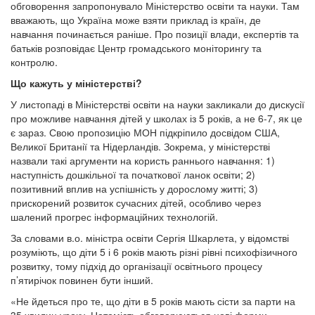
обговорення запропонувало Міністерство освіти та науки. Там
вважають, що Україна може взяти приклад із країн, де
навчання починається раніше. Про позиції влади, експертів та
батьків розповідає Центр громадського моніторингу та
контролю.
Що кажуть у міністерстві?
У листопаді в Міністерстві освіти на науки закликали до дискусії
про можливе навчання дітей у школах із 5 років, а не 6-7, як це
є зараз. Свою пропозицію МОН підкріпило досвідом США,
Великої Британії та Нідерландів. Зокрема, у міністерстві
назвали такі аргументи на користь раннього навчання: 1)
наступність дошкільної та початкової ланок освіти; 2)
позитивний вплив на успішність у дорослому житті; 3)
прискорений розвиток сучасних дітей, особливо через
шалений прогрес інформаційних технологій.
За словами в.о. міністра освіти Сергія Шкарлета, у відомстві
розуміють, що діти 5 і 6 років мають різні рівні психофізичного
розвитку, тому підхід до організації освітнього процесу
п’ятирічок повинен бути інший.
«Не йдеться про те, що діти в 5 років мають сісти за парти на