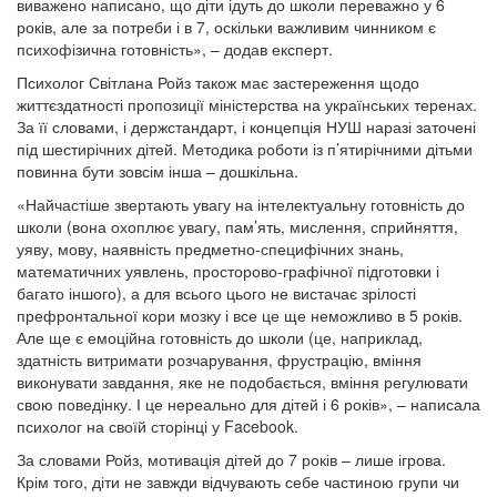
виважено написано, що діти ідуть до школи переважно у 6
років, але за потреби і в 7, оскільки важливим чинником є
психофізична готовність», – додав експерт.
Психолог Світлана Ройз також має застереження щодо
життєздатності пропозиції міністерства на українських теренах.
За її словами, і держстандарт, і концепція НУШ наразі заточені
під шестирічних дітей. Методика роботи із п’ятирічними дітьми
повинна бути зовсім інша – дошкільна.
«Найчастіше звертають увагу на інтелектуальну готовність до
школи (вона охоплює увагу, пам’ять, мислення, сприйняття,
уяву, мову, наявність предметно-специфічних знань,
математичних уявлень, просторово-графічної підготовки і
багато іншого), а для всього цього не вистачає зрілості
префронтальної кори мозку і все це ще неможливо в 5 років.
Але ще є емоційна готовність до школи (це, наприклад,
здатність витримати розчарування, фрустрацію, вміння
виконувати завдання, яке не подобається, вміння регулювати
свою поведінку. І це нереально для дітей і 6 років», – написала
психолог на своїй сторінці у Facebook.
За словами Ройз, мотивація дітей до 7 років – лише ігрова.
Крім того, діти не завжди відчувають себе частиною групи чи