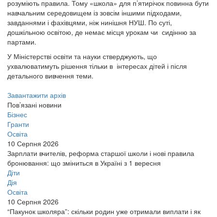
розуміють правила. Тому «школа» для п’ятирічок повинна бути
навчальним середовищем із зовсім іншими підходами,
завданнями і фахівцями, ніж нинішня НУШ. По суті,
дошкільною освітою, де немає місця урокам чи сидінню за
партами.
У Міністерстві освіти та науки стверджують, що
ухвалюватимуть рішення тільки в інтересах дітей і після
детального вивчення теми.
Завантажити архів
Пов’язані новини
Бізнес
Гранти
Освіта
10 Серпня 2026
Зарплати вчителів, реформа старшої школи і нові правила
бронювання: що зміниться в Україні з 1 вересня
Діти
Дія
Освіта
10 Серпня 2026
“Пакунок школяра”: скільки родин уже отримали виплати і як