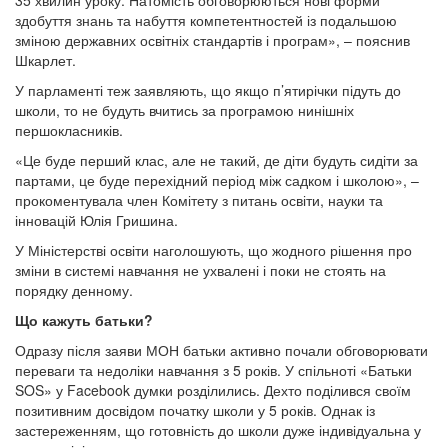
35 хвилин уроку. Натомість обговорюються нові форми
здобуття знань та набуття компетентностей із подальшою
зміною державних освітніх стандартів і програм», – пояснив
Шкарлет.
У парламенті теж заявляють, що якщо п’ятирічки підуть до
школи, то не будуть вчитись за програмою нинішніх
першокласників.
«Це буде перший клас, але не такий, де діти будуть сидіти за
партами, це буде перехідний період між садком і школою», –
прокоментувала член Комітету з питань освіти, науки та
інновацій Юлія Гришина.
У Міністерстві освіти наголошують, що жодного рішення про
зміни в системі навчання не ухвалені і поки не стоять на
порядку денному.
Що кажуть батьки?
Одразу після заяви МОН батьки активно почали обговорювати
переваги та недоліки навчання з 5 років. У спільноті «Батьки
SOS» у Facebook думки розділились. Дехто поділився своїм
позитивним досвідом початку школи у 5 років. Однак із
застереженням, що готовність до школи дуже індивідуальна у