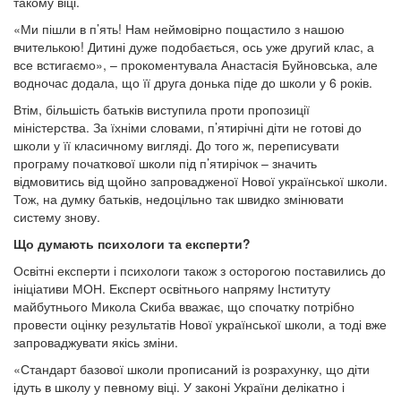
такому віці.
«Ми пішли в п’ять! Нам неймовірно пощастило з нашою
вчителькою! Дитині дуже подобається, ось уже другий клас, а
все встигаємо», – прокоментувала Анастасія Буйновська, але
водночас додала, що її друга донька піде до школи у 6 років.
Втім, більшість батьків виступила проти пропозиції
міністерства. За їхніми словами, п’ятирічні діти не готові до
школи у її класичному вигляді. До того ж, переписувати
програму початкової школи під п’ятирічок – значить
відмовитись від щойно запровадженої Нової української школи.
Тож, на думку батьків, недоцільно так швидко змінювати
систему знову.
Що думають психологи та експерти?
Освітні експерти і психологи також з осторогою поставились до
ініціативи МОН. Експерт освітнього напряму Інституту
майбутнього Микола Скиба вважає, що спочатку потрібно
провести оцінку результатів Нової української школи, а тоді вже
запроваджувати якісь зміни.
«Стандарт базової школи прописаний із розрахунку, що діти
ідуть в школу у певному віці. У законі України делікатно і