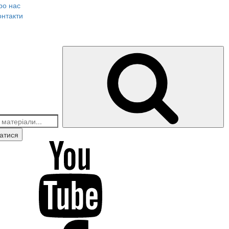
ро нас
онтакти
Шу
атися
outube
cebook