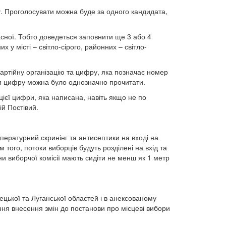
ру. Проголосувати можна буде за одного кандидата,
ласної. Тобто доведеться заповнити ще 3 або 4
 у місті – світло-сірого, районних – світло-
партійну організацію та цифру, яка позначає номер
би цифру можна було однозначно прочитати.
єї цифри, яка написана, навіть якщо не по
ій Постівий.
ературний скринінг та антисептики на вході на
 того, потоки виборців будуть розділені на вхід та
ни виборчої комісії мають сидіти не менш як 1 метр
ецької та Луганської областей і в анексованому
ання внесення змін до постанови про місцеві вибори