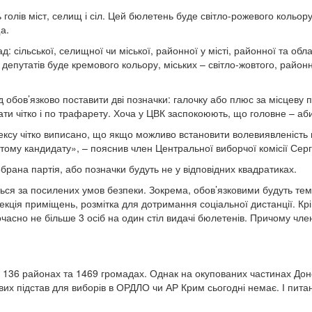
 голів міст, селищ і сіл. Цей бюлетень буде світло-рожевого кольо
а.
д: сільської, селищної чи міської, районної у місті, районної та об
путатів буде кремового кольору, міських – світло-жовтого, районних
 обов’язково поставити дві позначки: галочку або плюс за місцеву 
ти чітко і по трафарету. Хоча у ЦВК заспокоюють, що головне – а
су чітко виписано, що якщо можливо встановити волевиявленість ці
 тому кандидату», – пояснив член Центральної виборчої комісії Серг
рана партія, або позначки будуть не у відповідних квадратиках.
ся за посилених умов безпеки. Зокрема, обов’язковими будуть темп
кція приміщень, розмітка для дотримання соціальної дистанції. Крім
очасно не більше 3 осіб на один стіл видачі бюлетенів. Причому чле
х, 136 районах та 1469 громадах. Однак на окупованих частинах Дон
вових підстав для виборів в ОРДЛО чи АР Крим сьогодні немає. І пит