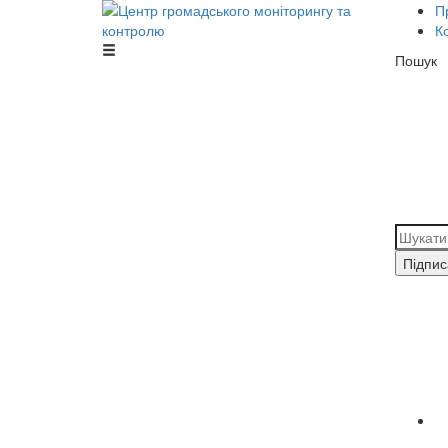
П
К
Центр громадського моніторингу та
Пошук
контролю
Підпис
y
fa