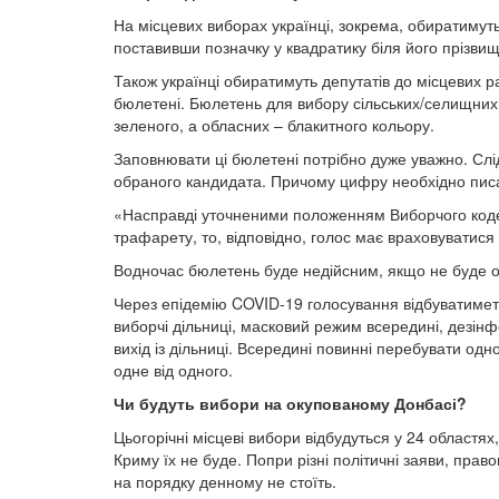
На місцевих виборах українці, зокрема, обиратимуть
поставивши позначку у квадратику біля його прізвищ
Також українці обиратимуть депутатів до місцевих ра
бюлетені. Бюлетень для вибору сільських/селищних де
зеленого, а обласних – блакитного кольору.
Заповнювати ці бюлетені потрібно дуже уважно. Слід
обраного кандидата. Причому цифру необхідно писа
«Насправді уточненими положенням Виборчого кодек
трафарету, то, відповідно, голос має враховуватися
Водночас бюлетень буде недійсним, якщо не буде об
Через епідемію COVID-19 голосування відбуватиметь
виборчі дільниці, масковий режим всередині, дезінфе
вихід із дільниці. Всередині повинні перебувати одн
одне від одного.
Чи будуть вибори на окупованому Донбасі?
Цьогорічні місцеві вибори відбудуться у 24 областя
Криму їх не буде. Попри різні політичні заяви, пра
на порядку денному не стоїть.