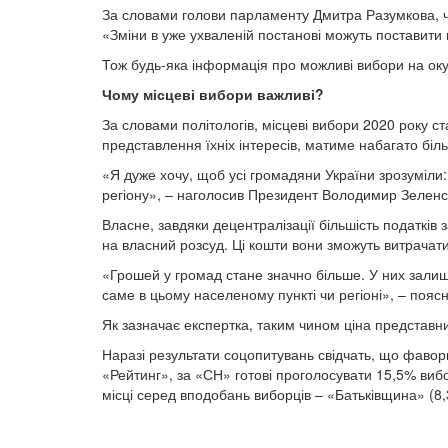
За словами голови парламенту Дмитра Разумкова, час
«Зміни в уже ухваленій постанові можуть поставити 
Тож будь-яка інформація про можливі вибори на оку
Чому місцеві вибори важливі?
За словами політологів, місцеві вибори 2020 року с
представлення їхніх інтересів, матиме набагато бі
«Я дуже хочу, щоб усі громадяни України зрозуміли:
регіону», – наголосив Президент Володимир Зеленсь
Власне, завдяки децентралізації більшість податкі
на власний розсуд. Ці кошти вони зможуть витрачати
«Грошей у громад стане значно більше. У них залишат
саме в цьому населеному пункті чи регіоні», – поя
Як зазначає експертка, таким чином ціна представн
Наразі результати соцопитувань свідчать, що фавори
«Рейтинг», за «СН» готові проголосувати 15,5% виб
місці серед вподобань виборців – «Батьківщина» (8,