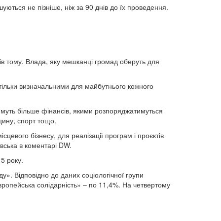
ються не пізніше, ніж за 90 днів до їх проведення.
ів тому. Влада, яку мешканці громад оберуть для
астільки визначальними для майбутнього кожного
имуть більше фінансів, якими розпоряджатимуться
цину, спорт тощо.
сцевого бізнесу, для реалізації програм і проєктів
вська в коментарі DW.
5 року.
у». Відповідно до даних соціологічної групи
вропейська солідарність» – по 11,4%. На четвертому