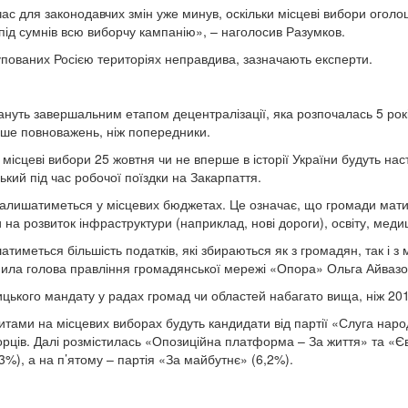
 для законодавчих змін уже минув, оскільки місцеві вибори оголошу
під сумнів всю виборчу кампанію», – наголосив Разумков.
пованих Росією територіях неправдива, зазначають експерти.
тануть завершальним етапом децентралізації, яка розпочалась 5 рок
льше повноважень, ніж попередники.
 місцеві вибори 25 жовтня чи не вперше в історії України будуть н
кий під час робочої поїздки на Закарпаття.
в залишатиметься у місцевих бюджетах. Це означає, що громади мат
 на розвиток інфраструктури (наприклад, нові дороги), освіту, меди
иметься більшість податків, які збираються як з громадян, так і з мі
снила голова правління громадянської мережі «Опора» Ольга Айвазо
ицького мандату у радах громад чи областей набагато вища, ніж 201
тами на місцевих виборах будуть кандидати від партії «Слуга народ
орців. Далі розмістилась «Опозиційна платформа – За життя» та «Є
3%), а на п’ятому – партія «За майбутнє» (6,2%).