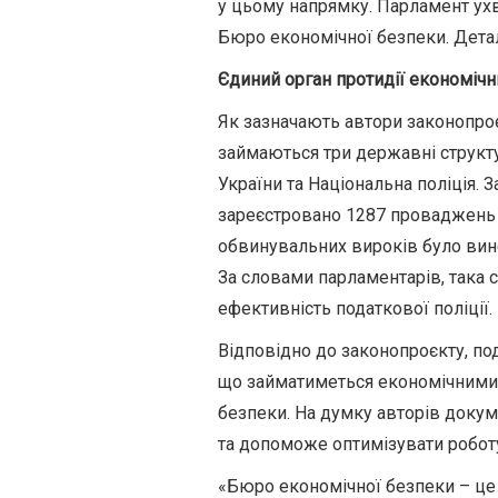
у цьому напрямку. Парламент ух
Бюро економічної безпеки. Детал
Єдиний орган протидії економіч
Як зазначають автори законопро
займаються три державні структу
України та Національна поліція. 
зареєстровано 1287 проваджень з
обвинувальних вироків було вине
За словами парламентарів, така 
ефективність податкової поліції.
Відповідно до законопроєкту, по
що займатиметься економічними
безпеки. На думку авторів докум
та допоможе оптимізувати робот
«Бюро економічної безпеки – це 