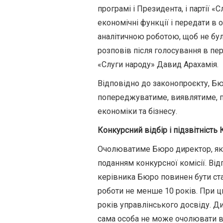
програмі і Президента, і партії «
економічні функції і передати в 
аналітичною роботою, щоб не бул
розповів після голосування в пе
«Слуги народу» Давид Арахамія.
Відповідно до законопроєкту, Бю
попереджуватиме, виявлятиме, п
економіки та бізнесу.
Конкурсний відбір і підзвітність
Очолюватиме Бюро директор, яки
поданням конкурсної комісії. Від
керівника Бюро повинен бути ста
роботи не менше 10 років. При
років управлінського досвіду. Дир
сама особа не може очолювати ві