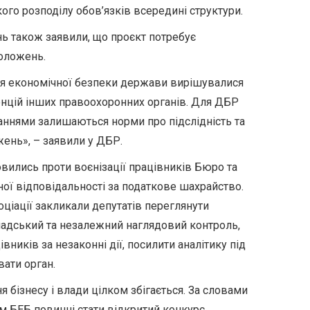
ого розподілу обов’язків всередині структури.
 також заявили, що проєкт потребує
оложень.
я економічної безпеки держави вирішувалися
енцій інших правоохоронних органів. Для ДБР
аннями залишаються норми про підслідність та
ень», – заявили у ДБР.
вились проти воєнізації працівників Бюро та
ої відповідальності за податкове шахрайство.
оціації закликали депутатів переглянути
адський та незалежний наглядовий контроль,
вників за незаконні дії, посилити аналітику під
вати орган.
я бізнесу і влади цілком збігається. За словами
 БЕБ повинні стати відкритий конкурс