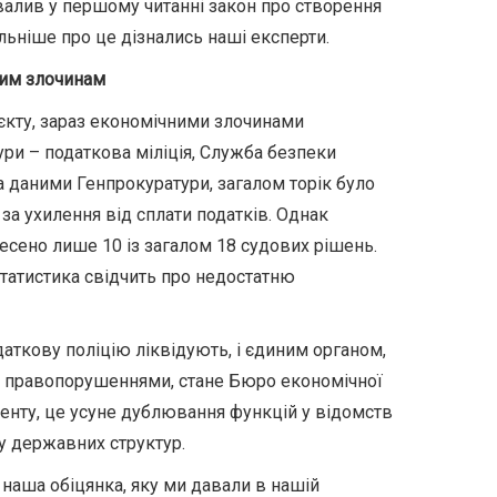
валив у першому читанні закон про створення
ьніше про це дізнались наші експерти.
ним злочинам
єкту, зараз економічними злочинами
ри – податкова міліція, Служба безпеки
За даними Генпрокуратури, загалом торік було
а ухилення від сплати податків. Однак
сено лише 10 із загалом 18 судових рішень.
статистика свідчить про недостатню
даткову поліцію ліквідують, і єдиним органом,
 правопорушеннями, стане Бюро економічної
енту, це усуне дублювання функцій у відомств
у державних структур.
наша обіцянка, яку ми давали в нашій