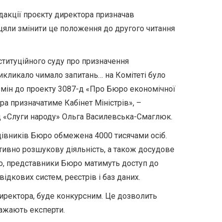
дакції проєкту директора призначав
цяли змінити це положення до другого читання
нституційного суду про призначення
ликало чимало запитань… на Комітеті було
змін до проекту 3087-д «Про Бюро економічної
ра призначатиме Кабінет Міністрів», –
д «Слуги народу» Ольга Василевська-Смаглюк.
ацівників Бюро обмежена 4000 тисячами осіб.
ивно розшукову діяльність, а також досудове
го, представники Бюро матимуть доступ до
дкових систем, реєстрів і баз даних.
 директора, буде конкурсним. Це дозволить
важають експерти.