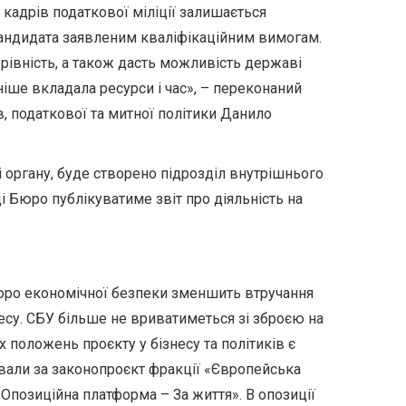
кадрів податкової міліції залишається
андидата заявленим кваліфікаційним вимогам.
 рівність, а також дасть можливість державі
ніше вкладала ресурси і час», – переконаний
в, податкової та митної політики Данило
 органу, буде створено підрозділ внутрішнього
і Бюро публікуватиме звіт про діяльність на
юро економічної безпеки зменшить втручання
несу. СБУ більше не вриватиметься зі зброєю на
 положень проєкту у бізнесу та політиків є
ували за законопроєкт фракції «Європейська
«Опозиційна платформа – За життя». В опозиції