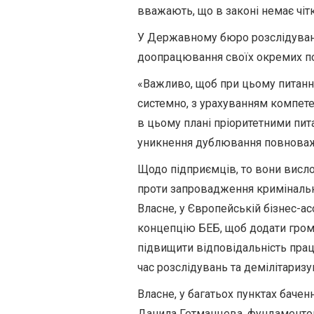
вважають, що в законі немає чітк
У Державному бюро розслідувань
доопрацювання своїх окремих п
«Важливо, щоб при цьому питанн
системно, з урахуванням компет
в цьому плані пріоритетними пит
уникнення дублювання повноваж
Щодо підприємців, то вони висло
проти запровадження кримінальн
Власне, у Європейській бізнес-ас
концепцію БЕБ, щоб додати гром
підвищити відповідальність праці
час розслідувань та демілітаризу
Власне, у багатьох пунктах баченн
Данила Гетманцева, фундаментом