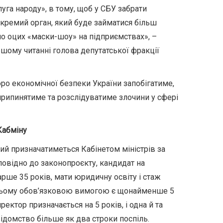
Слуга народу», в тому, щоб у СБУ забрати
окремий орган, який буде займатися більш
о оцих «маски-шоу» на підприємствах», –
ршому читанні голова депутатської фракції
ро економічної безпеки України запобігатиме,
рипинятиме та розслідуватиме злочини у сфері
 Кабміну
й призначатиметься Кабінетом міністрів за
повідно до законопроєкту, кандидат на
рше 35 років, мати юридичну освіту і стаж
 цьому обов’язковою вимогою є щонайменше 5
ектор призначається на 5 років, і одна й та
домство більше як два строки поспіль.