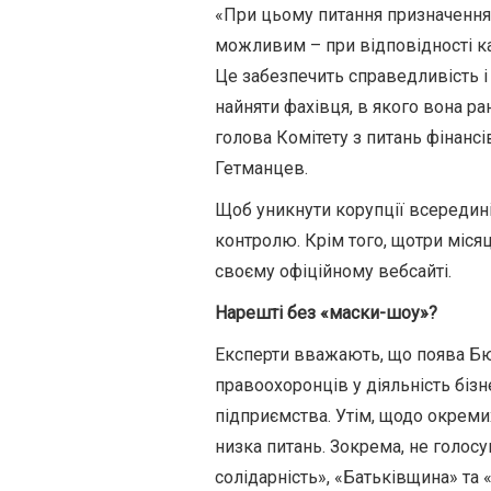
«При цьому питання призначення 
можливим – при відповідності к
Це забезпечить справедливість і
найняти фахівця, в якого вона ра
голова Комітету з питань фінансі
Гетманцев.
Щоб уникнути корупції всередині
контролю. Крім того, щотри місяц
своєму офіційному вебсайті.
Нарешті без «маски-шоу»?
Експерти вважають, що поява Б
правоохоронців у діяльність біз
підприємства. Утім, щодо окремих
низка питань. Зокрема, не голос
солідарність», «Батьківщина» та 