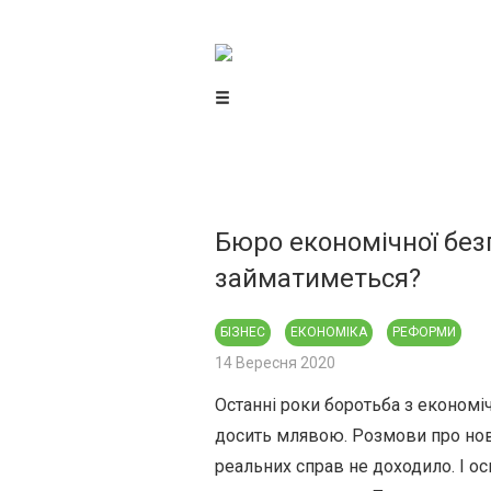
Центр громадського моніторингу
та контролю
Бюро економічної безп
займатиметься?
БІЗНЕС
ЕКОНОМІКА
РЕФОРМИ
14 Вересня 2020
Останні роки боротьба з економі
досить млявою. Розмови про нов
реальних справ не доходило. І о