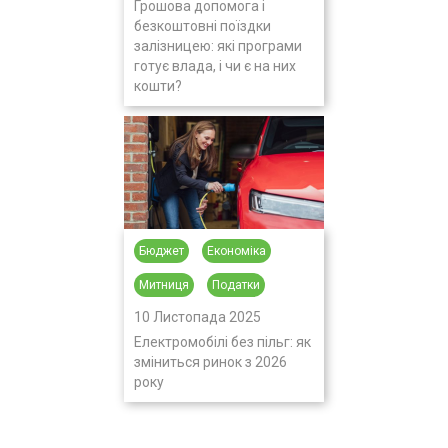
Грошова допомога і
безкоштовні поїздки
залізницею: які програми
готує влада, і чи є на них
кошти?
Бюджет
Економіка
Митниця
Податки
10 Листопада 2025
Електромобілі без пільг: як
зміниться ринок з 2026
року